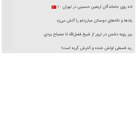
فریاد‌ها و ناله‌های دوستان مبارزدلم را آتش می‌زد
تغییر رویه دشمن در ترور از شیخ فضل‌الله تا مصباح یزدی
خرید قسطی اولش خنده و آخرش گریه است!
فوتبال و آن «بالا»!
راهبرد غافلگیری با نسل جدید پهپاد‌ها
جنجال پزشکان تقلبی در صنعت زیبایی
یهودی‌ها در ادبیات داستانی اروپا؛ از شکسپیر تا دیکنز
گفت‌وگو با خواهر یکی از شهدای جنگ رمضان/ خواهرم فرمانده جهادی و
اهل خدمت بی‌منت بود
جزئیات شکنجه‌هایم فراتر از آن است که در بیان بگنجد!