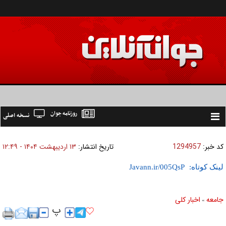
روزنامه جوان
نسخه اصلی
Toggle
navigation
کد خبر:
1294957
تاریخ انتشار:
۱۳ ارديبهشت ۱۴۰۴ - ۱۲:۴۹
لینک کوتاه:
جامعه
اخبار كلی
»