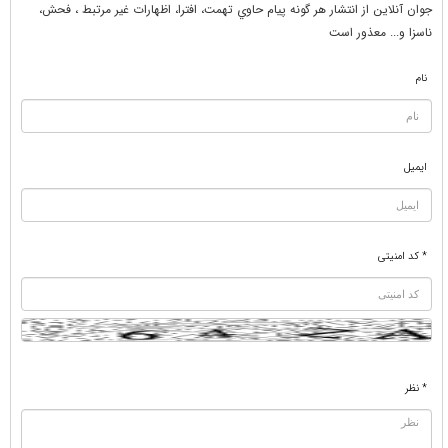
جوان آنلاين از انتشار هر گونه پيام حاوي تهمت، افترا، اظهارات غير مرتبط ، فحش،
ناسزا و... معذور است
نام
ایمیل
* کد امنیتی
* نظر