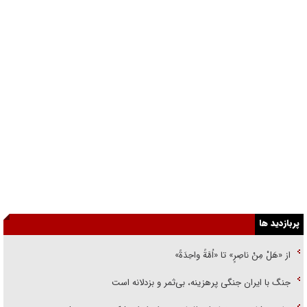
پربازدید ها
از «هَلْ مِنْ ناصِرٍ» تا «اُمَّةً واحِدَةً»
جنگ با ایران جنگی پرهزینه، بی‌ثمر و بزدلانه است
جان مرشایمر: در تمام اهدافمان در برابر ایران شکست خوردیم!