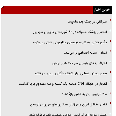
آخرین اخبار
گزارش «جوان» از قوانین سخت‌گیرانه ۶ قاره در برابر یورش به پاسگاه‌های
پلیس
هیرکانی در چنگ ویلاسازی‌ها
تحلیل ابعاد پیام رهبر انقلاب به حزب‌الله/ مقاومت نقشه راه آینده غرب آسیا
‌استقرار پزشک خانواده در ۶۴ شهرستان تا پایان شهریور
گفت‌و‌گو اختصاصی با همسر فرمانده شهید حزب‌الله لبنان/ هر شبش شب
مأمور قلابی: به شیوه فیلم‌های هالیوودی اخاذی می‌کردم
قدر بود
فساد، امنیت اجتماعی را می‌بلعد
‌‌اعتراف به قتل باربر بر سر ۲۰۰ هزار تومان
صدور دستور قضایی برای توقف واگذاری زمین در قشم
انفجار در جایگاه CNG صحنه یک کشته و سه مصدوم برجا گذاشت
۲.۸ میلیون زائر به کشور بازگشتند
تقدیر متقابل ایران و عراق از همکاری‌های مرزی در اربعین
خلیلی: موانع اجرای قانون جوانی جمعیت باید برطرف شود