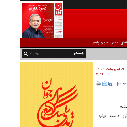
|
|
ه‌ای
عکس
جوان پلاس
پیشرفته
۰۹ ارديبهشت ۱۴۰۴ -
ر:
۱۹:۵۴
نوشت:
گری داشت: «پاپ