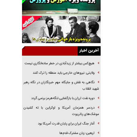
جراحی‌های زیبایی با مدرک فوق‌دیپلم! + گفت‌وگو
با متهم
گفت‌وگو با همسر یکی از شهدای جنگ رمضان/
پیکر بی‌سر شهید را از انگشت‌های پا شناسایی کردیم
نسلی که آنلاین الگو می‌گیرد
گفت‌وگو با آیت‌الله جاودان/ جفای مخالفان مکانت
معنوی رهبر شهید را ارتقا می‌داد
آخرین اخبار
راننده مست به قانون می‌خندد
هیچ‌کس بیشتر از زیدآبادی در خطر ساده‌انگاری نیست
همه آقای دوربینی شده‌ایم!
ولایتی: نیرو‌های خارجی باید منطقه را ترک کنند
قصه ناتمام سرویس مدارس
نگاهی به نقش و جایگاه مهم خبرنگاران در نگاه رهبر
آیا مقاومت فلسطین خلع‌سلاح می‌شود؟
شهید انقلاب
دوره نفت ارزان با بازگشایی تنگه‌هرمز برنمی گردد
دردسر همزمان آمریکا و اوکراین با ته کشیدن
موشک‌های پاتریوت
آغاز جنگ ایران برای پایان قدرت آمریکا بود
اربعین؛ زبان مشترک قدم‌ها