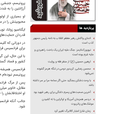
آرژانتین را به شد
او بسیاری از اولو
محبوبیتش را در می
پربازدید ها
ایگناسیو زولتا، ن
قدردان حمایت‌های
ادعای واکنش رهبر معظم انقلاب به نامه رئیس جمهور
در دورانی که کلیس
کذب است
برای فرانسیس فراه
نیویورک‌تایمز: جنگ علیه ایران یک باخت راهبردی و
مایه شرم بوده است
با این حال، این گ
کشور و فساد گسترد
اربعین حسینی (ع) از منظر فقه و روایت
فرانسیس همیشه در 
محسن رضایی: کریدور دومی در تنگه هرمز گشوده
نمی‌شود
پرونیسم نبوده‌ام
با وحدت‌شکن بجنگید حتی اگر عمامه مرا بر سر داشته
پس از مرگ فرانسی
باشد
مقابل، خاویر میلی
آخرین صحبت‌های پسرم دلتنگی برای رهبر شهید بود
او اختلافاتشان را
دردسر همزمان آمریکا و اوکراین با ته کشیدن
جالب آنکه فرانسی
موشک‌های پاتریوت
شود.
زمان شارژ اعتبار کالابرگ تغییر کرد