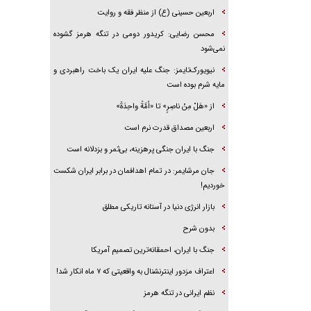
اربعین حسینی (ع) از منظر فقه و روایت
محسن رضایی: کریدور دومی در تنگه هرمز گشوده
نمی‌شود
نیویورک‌تایمز: جنگ علیه ایران یک باخت راهبردی و
مایه شرم بوده است
از «هَلْ مِنْ ناصِرٍ» تا «اُمَّةً واحِدَةً»
اربعین مصداق قدرت نرم است
جنگ با ایران جنگی پرهزینه، بی‌ثمر و بزدلانه است
جان مرشایمر: در تمام اهدافمان در برابر ایران شکست
خوردیم!
بازار انرژی دنیا در آستانه تاریکی مطلق
بدون شرح
جنگ با ایران، احمقانه‌ترین تصمیم آمریکا
اعتراف مزدور اینترنشنال به واقعیتی که ۷ ماه انکار شد!
نظم ایرانی در تنگه هرمز