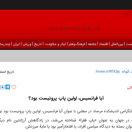
|
|
|
|
|
|
|
|
|
ست
بين‌الملل
اقتصاد
جامعه
فرهنگ‌و‌هنر
ایثار و مقاومت
تاریخ
ورزش
ايران
چندرسان
 کوتاه:
تاریخ انتشا
كلی
آیا فرانسیس، اولین پاپ پرونیست بود؟
تلگرامی اندیشکده مرصاد در مطلبی با عنوان آیا فرانسیس، اولین پاپِ پرونیست بود 
در جهان به عنوان «پاپ فقرا» شناخته می‌شد، در زادگاهش آرژانتین نام دی
ن بسته به دیدگاه سیاسی افراد، یا افتخارآمیز بود یا مایهٔ سرزنش.