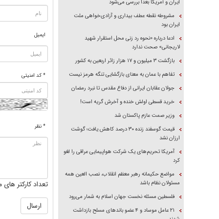
ایران و آمریکا بعداً بررسی می‌شود
مشروطه نقطه عطف بیداری و آزادی‌خواهی ملت
ایران بود
ایمیل
ادعا درباره «نحوه رد زنی محل استقرار شهید
لاریجانی» صحت ندارد
بازگشت ۳ میلیون و ۱۷ هزار زائر اربعین به کشور
تفاهم با عمان به معنای بازگشایی تنگه هرمز نیست
* کد امنیتی
جولان عقابان ایرانی از دفاع مقدس تا نبرد رمضان
خرید قسطی اولش خنده و آخرش گریه است!
وزیر صمت عازم پاکستان شد
* نظر
قیمت گوسفند زنده ۳۰ درصد کاهش یافت؛ گوشت
ارزان نشد
آمریکا تحریم‌های یک شرکت هواپیمایی عراقی را لغو
کرد
مواضع حکیمانه رهبر معظم انقلاب، نصب العین همه
مسئولان نظام باشد
تعداد کارکتر های م
فلسطین مسئله نخست جهان اسلام به شمار می‌رود
۲۱ عامل موساد و ۴ عضو باند‌های مسلح بازداشت