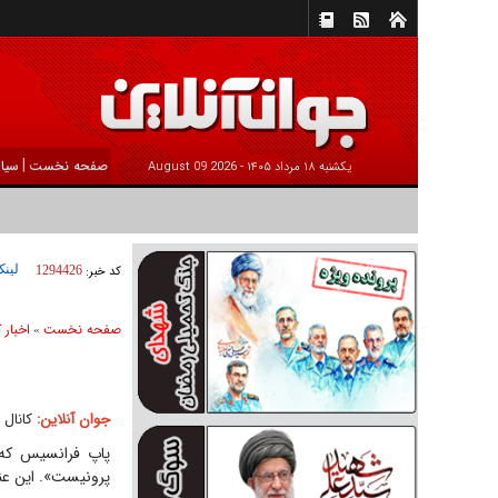
|
صفحه نخست
سیا
يکشنبه ۱۸ مرداد ۱۴۰۵ -
2026 August 09
لینک
کد خبر:
1294426
صفحه نخست
اخبار 
»
جوان آنلاین:
کانال 
پاپ فرانسیس که 
پرونیست». این عنوا