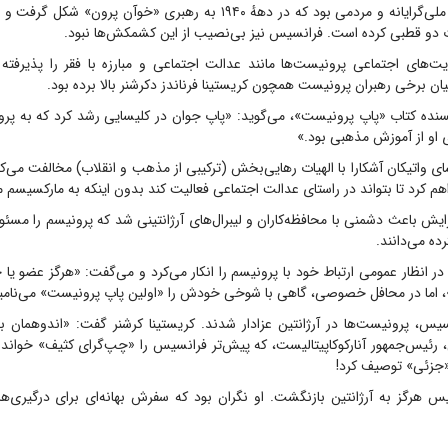
پرونیسم، جنبشی ملی‌گرایانه و مردمی بود که در دههٔ ۱۹۴۰ به رهبری «خوآن پر
ت دو قطبی کرده است. فرانسیس نیز بی‌نصیب از این کشمکش‌ها نبود.
یت‌های اجتماعی پرونیست‌ها مانند عدالت اجتماعی و مبارزه با فقر را پذیرفته
ان برخی رهبران پرونیست همچون کریستینا فرناندز دکرشنر بالا برده بود.
ویسنده کتاب «پاپ پرونیست»، می‌گوید: «پاپ جوان در کلیسایی رشد کرد که به پرو
 او از آموزش مذهبی بود.»
ای واتیکان آشکارا با الهیات رهایی‌بخش (ترکیبی از مذهب و انقلاب) مخالفت می‌ک
م کرد تا بتواند در راستای عدالت اجتماعی فعالیت کند بدون اینکه به مارکسیسم م
رایش باعث دشمنی با محافظه‌کاران و لیبرال‌های آرژانتینی شد که پرونیسم را مس
ه می‌دانند.
انظار عمومی ارتباط خود با پرونیسم را انکار می‌کرد و می‌گفت: «هرگز عضو یا
.»، اما در محافل خصوصی، گاهی با شوخی خودش را «اولین پاپ پرونیست» می‌نامی
س، پرونیست‌ها در آرژانتین عزادار شدند. کریستینا کرشنر گفت: «اندوهمان بی
، رئیس‌جمهور آنارکوکاپیتالیست، که پیش‌تر فرانسیس را «چپ‌گرای کثیف» خوانده
 «جزئی» توصیف کرد!
س هرگز به آرژانتین بازنگشت. او نگران بود که سفرش بهانه‌ای برای درگیری‌