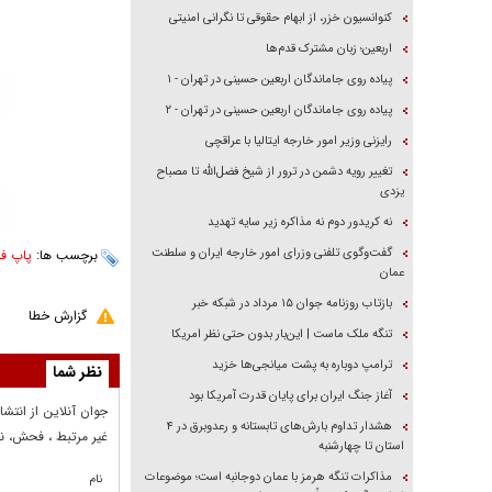
کنوانسیون خزر، از ابهام حقوقی تا نگرانی امنیتی
اربعین؛ زبان مشترک قدم‌ها
پیاده روی جاماندگان اربعین حسینی در تهران - ۱
پیاده روی جاماندگان اربعین حسینی در تهران - ۲
رایزنی وزیر امور خارجه ایتالیا با عراقچی
تغییر رویه دشمن در ترور از شیخ فضل‌الله تا مصباح
یزدی
نه کریدور دوم نه مذاکره زیر سایه تهدید
گفت‌وگوی تلفنی وزرای امور خارجه ایران و سلطنت
برچسب ها:
پاپ ف
عمان
بازتاب روزنامه جوان ۱۵ مرداد در شبکه خبر
گزارش خطا
تنگه ملک ماست | این‌بار بدون حتی نظر امریکا
ترامپ دوباره به پشت میانجی‌ها خزید
نظر شما
آغاز جنگ ایران برای پایان قدرت آمریکا بود
جوان آنلاين از انتشا
هشدار تداوم بارش‌های تابستانه و رعدوبرق در ۴
غير مرتبط ، فحش، نا
استان تا چهارشنبه
مذاکرات تنگه هرمز با عمان دوجانبه است؛ موضوعات
نام