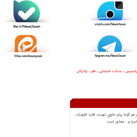
رانسیس
،
عدالت اجتماعی
،
فقر
،
واتیکان
ر هر گونه پيام حاوي تهمت، افترا، اظهارات
سزا و... معذور است