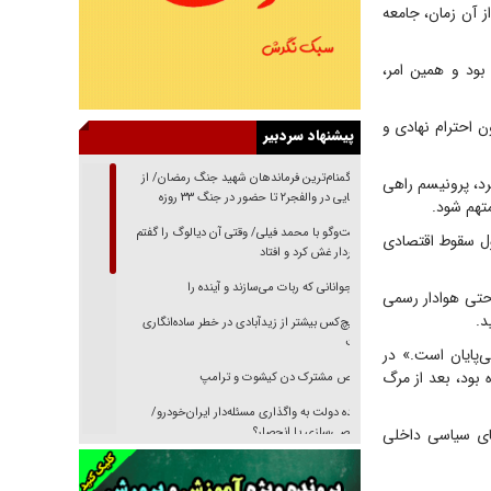
ون» شکل گرفت و از آن زمان، جامعه
 بود و همین امر،
ن احترام نهادی و
پیشنهاد سردبیر
از گمنام‌ترین فرماندهان شهید جنگ رمضان/ از
رد، پرونیسم راهی
شناسایی در والفجر۲ تا حضور در جنگ ۳۳ روزه
تهم شود.
گفت‌وگو با محمد فیلی/ وقتی آن دیالوگ را گفتم
ئول سقوط اقتصادی
فیلمبردار غش کرد و افتاد
نوجوانانی که ربات می‌سازند و آینده را
 حتی هوادار رسمی
د.
هیچ‌کس بیشتر از زیدآبادی در خطر ساده‌انگاری
نیست
‌پایان است.» در
 بود، بعد از مرگ
رقص مشترک دن کیشوت و ترامپ
دنده دولت به واگذاری مسئله‌دار ایران‌خودرو/
های سیاسی داخلی
خصوصی‌سازی یا انحصار؟
غریزه‌ی بقا و آقای باقی و رفقا