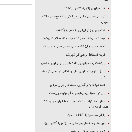
شدند
۲.۸ میلیون زائر به کشور بازگشتند
اربعین حسینی؛ یکی از بزرگ‌ترین تجمع‌های سالانه
جهان
۱.۸میلیون زائر اربعین به کشور بازگشتند
فرهنگ با بخشنامه و نگاه قیم‌مآبانه اصلاح نمی‌شود
امام حسین (ع) کشته سیرت‌های عصر جاهلی شد
گزینه استقلال راهی گل گهر شد
بازگشت یک میلیون و ۹۷۴ هزار زائر اربعین به کشور
البرز، الگوی تاب‌آوری ملی و شتاب در مسیر توسعه
پایدار
دنده دولت به واگذاری مسئله‌دار ایران‌خودرو
بازیکن سابق پرسپولیس به آلومینیوم پیوست
عمان: مذاکرات مثبت و سازنده با ایران درباره تنگه
هرمز ادامه دارد
پایان محاصره با ائتلاف مصرف
فریاد‌ها و ناله‌های دوستان مبارزدلم را آتش می‌زد
کربلا از میرجاوه آغاز می‌شود!