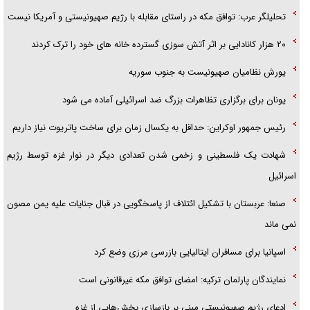
تحلیلگر عرب: توافق مکه در راستای مقابله با رژیم صهیونیستی و آمریکا نیست
۲۰ هزار کانادایی بر اثر آتش سوزی گسترده خانه های خود را ترک کردند
یورش نظامیان صهیونیست به جنوب سوریه
یونان برای برگزاری تظاهرات بزرگ ضد اسرائیلی آماده می‌ شود
رئیس جمهور اوکراین: حداقل به یکسال زمان برای ساخت پاتریوت نیاز داریم
شهادت یک فلسطینی و زخمی شدن تعدادی دیگر در نوار غزه توسط رژیم
اسرائیل
صنعا: عربستان با تشکیل ائتلاف‌ از پاسخگویی در قبال جنایات علیه یمن مصون
نمی‌ ماند
اسپانیا برای مسافران ایتالیایی بازرسی مرزی وضع کرد
نمایندگان پارلمان ترکیه: امضای توافق مکه غیرقانونی است
ادعای رژیم صهیونیستی مبنی بر بازسازی بخش‌هایی از غزه