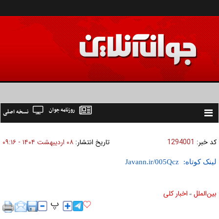
روزنامه جوان
نسخه اصلی
Toggle
navigation
کد خبر:
1294001
تاریخ انتشار:
۰۸ ارديبهشت ۱۴۰۴ - ۰۹:۱۶
لینک کوتاه:
بين‌الملل
اخبار كلی
»