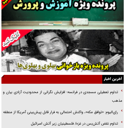
غریزه‌ی بقا و آقای باقی و رفقا
جراحی‌های زیبایی با مدرک فوق‌دیپلم! + گفت‌وگو با متهم
گفت‌وگو با همسر یکی از شهدای جنگ رمضان/ پیکر بی‌سر شهید را از
انگشت‌های پا شناسایی کردیم
نسلی که آنلاین الگو می‌گیرد
گفت‌وگو با آیت‌الله جاودان/ جفای مخالفان مکانت معنوی رهبر شهید را
ارتقا می‌داد
آخرین اخبار
راننده مست به قانون می‌خندد
تداوم تعطیلی مسجدی در فرانسه؛ افزایش نگرانی از محدودیت آزادی بیان و
همه آقای دوربینی شده‌ایم!
مذهب
قصه ناتمام سرویس مدارس
رای‌الیوم: «توافق مکه»، واکنش احتمالی به فرار قابل پیش‌بینی آمریکا از منطقه
آیا مقاومت فلسطین خلع‌سلاح می‌شود؟
تداوم نقض آتش‌بس در غزه/ فلسطینیان زیر آتش اسرائیل