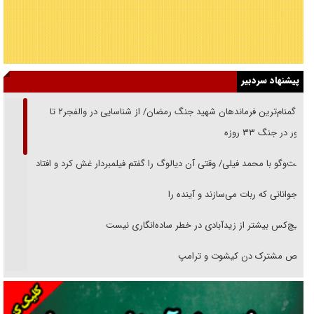
پیشنهاد سردبیر
از گمنام‌ترین فرماندهان شهید جنگ رمضان/ از شناسایی در والفجر۲ تا
حضور در جنگ ۳۳ روزه
گفت‌وگو با محمد فیلی/ وقتی آن دیالوگ را گفتم فیلمبردار غش کرد و افتاد
نوجوانانی که ربات می‌سازند و آینده را
هیچ‌کس بیشتر از زیدآبادی در خطر ساده‌انگاری نیست
رقص مشترک دن کیشوت و ترامپ
دنده دولت به واگذاری مسئله‌دار ایران‌خودرو/ خصوصی‌سازی یا انحصار؟