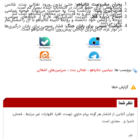
بحران مشروعیت نتانیاهو:
حتی بدون ورود نفتالی بنت، شانس
کابینه فعلی برای حفظ قدرت در انتخابات آینده بسیار کم است.
قدرت‌گیری بنت:
بازگشت بنت به سیاست می‌تواند صحنه سیاسی
اسرائیل را دگرگون کند و به قدرت‌گیری مخالفان نتانیاهو کمک کند.
اجماع درباره قطر:
اکثریت اسرائیلی‌ها، فارغ از جناح‌های سیاسی،
دوحه را دشمن خود دانسته و روابط کابینه نتانیاهو با آن را مشکل‌ساز
تلقی می‌کنند.
خواست عمومی برای پایان جنگ:
فشار عمومی برای پایان درگیری‌ها
در نوار غزه، جدی‌ترین چالش پیش‌روی کابینه نتانیاهو است.
برچسب ها:
بنیامین نتانیاهو
،
نفتالی بنت
،
سرزمین‌های اشغالی
گزارش خطا
نظر شما
جوان آنلاين از انتشار هر گونه پيام حاوي تهمت، افترا، اظهارات غير مرتبط ، فحش،
ناسزا و... معذور است
نام