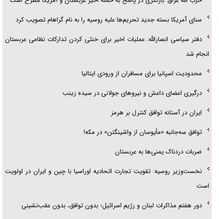
حزب الله عراق: بازنگری در پاسخ به حمله اخیر عربستان و آمریکا مطرح است
پلیس
سنای آمریکا بسته جدید تحریم‌ها علیه روسیه را به نام گراهام تصویب کرد
دفتر سیاسی انصارالله: عملیات اخیر برای خنثی کردن تدارکات نظامی عربستان
انجام شد
محدودیت اسپانیا برای مسافران از ورودی ایتالیا
درگیری اعضای داعش و نیروهای جولانی در سیده زینب
ایران در آستانه توافق کنترل بر هرمز
توافق سه‌جانبه «مأیوسان از واشینگتن» در مکه!
ضربات دردناک یمنی‌ها به عربستان
نخست‌وزیر روسیه:‌ تقویت تجارت اتحادیه اوراسیا با چین و ایران در اولویت
است
دور هفتم مذاکرات لبنان و رژیم اسرائیل؛ بدون توافق، بدون عقب‌نشینی