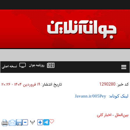
روزنامه جوان
نسخه اصلی
Toggle
navigation
کد خبر:
1290280
تاریخ انتشار:
۱۹ فروردين ۱۴۰۴ - ۲۰:۲۶
لینک کوتاه:
بين‌الملل
اخبار كلی
»