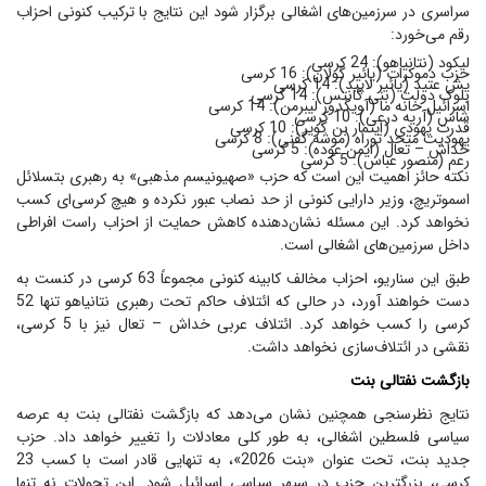
سراسری در سرزمین‌های اشغالی برگزار شود این نتایج با ترکیب کنونی احزاب
رقم می‌خورد:
لیکود (نتانیاهو): 24 کرسی
حزب دموکرات (یائیر گولان): 16 کرسی
یش عتید (یائیر لاپید): 14 کرسی
بلوک دولت (بنی گانتس): 14 کرسی
اسرائیل خانه ما (آویگدور لیبرمن): 14 کرسی
شاس (آریه درعی): 10 کرسی
قدرت یهودی (ایتمار بن گویر): 10 کرسی
یهودیت متحد توراه (موشه گفنی): 8 کرسی
خداش – تعال (ایمن عوده): 5 کرسی
رعم (منصور عباس): 5 کرسی
نکته حائز اهمیت این است که حزب «صهیونیسم مذهبی» به رهبری بتسلائل
اسموتریچ، وزیر دارایی کنونی از حد نصاب عبور نکرده و هیچ کرسی‌ای کسب
نخواهد کرد. این مسئله نشان‌دهنده کاهش حمایت از احزاب راست افراطی
داخل سرزمین‌های اشغالی است.
طبق این سناریو، احزاب مخالف کابینه کنونی مجموعاً 63 کرسی در کنست به
دست خواهند آورد، در حالی که ائتلاف حاکم تحت رهبری نتانیاهو تنها 52
کرسی را کسب خواهد کرد. ائتلاف عربی خداش – تعال نیز با 5 کرسی،
نقشی در ائتلاف‌سازی نخواهد داشت.
بازگشت نفتالی بنت
نتایج نظرسنجی همچنین نشان می‌دهد که بازگشت نفتالی بنت به عرصه
سیاسی فلسطین اشغالی، به طور کلی معادلات را تغییر خواهد داد. حزب
جدید بنت، تحت عنوان «بنت 2026»، به تنهایی قادر است با کسب 23
کرسی، بزرگترین حزب در سپهر سیاسی اسرائیل شود. این تحولات نه تنها