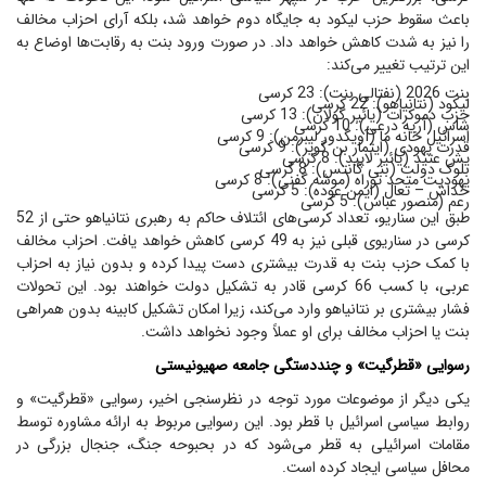
باعث سقوط حزب لیکود به جایگاه دوم خواهد شد، بلکه آرای احزاب مخالف
را نیز به شدت کاهش خواهد داد. در صورت ورود بنت به رقابت‌ها اوضاع به
این ترتیب تغییر می‌کند:
بنت 2026 (نفتالی بنت): 23 کرسی
لیکود (نتانیاهو): 22 کرسی
حزب دموکرات (یائیر گولان): 13 کرسی
شاس (آریه درعی): 10 کرسی
اسرائیل خانه ما (آویگدور لیبرمن): 9 کرسی
قدرت یهودی (ایتمار بن گویر): 9 کرسی
یش عتید (یائیر لاپید): 8 کرسی
بلوک دولت (بنی گانتس): 8 کرسی
یهودیت متحد توراه (موشه گفنی): 8 کرسی
خداش – تعال (ایمن عوده): 5 کرسی
رعم (منصور عباس): 5 کرسی
طبق این سناریو، تعداد کرسی‌های ائتلاف حاکم به رهبری نتانیاهو حتی از 52
کرسی در سناریوی قبلی نیز به 49 کرسی کاهش خواهد یافت. احزاب مخالف
با کمک حزب بنت به قدرت بیشتری دست پیدا کرده و بدون نیاز به احزاب
عربی، با کسب 66 کرسی قادر به تشکیل دولت خواهند بود. این تحولات
فشار بیشتری بر نتانیاهو وارد می‌کند، زیرا امکان تشکیل کابینه بدون همراهی
بنت یا احزاب مخالف برای او عملاً وجود نخواهد داشت.
رسوایی «قطرگیت» و چنددستگی جامعه صهیونیستی
یکی دیگر از موضوعات مورد توجه در نظرسنجی اخیر، رسوایی «قطرگیت» و
روابط سیاسی اسرائیل با قطر بود. این رسوایی مربوط به ارائه مشاوره توسط
مقامات اسرائیلی به قطر می‌شود که در بحبوحه جنگ، جنجال بزرگی در
محافل سیاسی ایجاد کرده است.