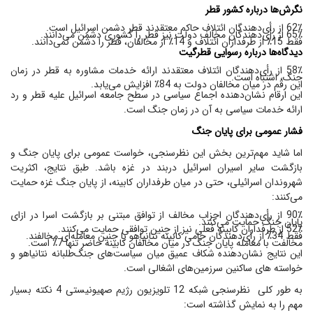
نگرش‌ها درباره کشور قطر
62٪ از رأی‌دهندگان ائتلاف حاکم معتقدند قطر دشمن اسرائیل است.
65٪ از رأی‌دهندگان مخالف دولت نیز قطر را کشوری دشمن می‌دانند.
فقط 15٪ از طرفداران ائتلاف و 14٪ از مخالفان، قطر را دشمن نمی‌دانند.
دیدگاه‌ها درباره رسوایی قطرگیت
58٪ از رأی‌دهندگان ائتلاف معتقدند ارائه خدمات مشاوره به قطر در زمان
جنگ، اشتباه است.
این رقم در میان مخالفان دولت به 84٪ افزایش می‌یابد.
این ارقام نشان‌دهنده اجماع سیاسی در سطح جامعه اسرائیل علیه قطر و رد
ارائه خدمات سیاسی به آن در زمان جنگ است.
فشار عمومی برای پایان جنگ
اما شاید مهم‌ترین بخش این نظرسنجی، خواست عمومی برای پایان جنگ و
بازگشت سایر اسیران اسرائیل دربند در غزه باشد. طبق نتایج، اکثریت
شهروندان اسرائیلی، حتی در میان طرفداران کابینه، از پایان جنگ غزه حمایت
می‌کنند:
90٪ از رأی‌دهندگان احزاب مخالف از توافق مبتنی بر بازگشت اسرا در ازای
پایان جنگ حمایت می‌کنند.
52٪ از طرفداران کابینه فعلی نیز از چنین توافقی حمایت می‌کنند.
فقط 34٪ از رأی‌دهندگان حامی کابینه نتانیاهو با چنین معامله‌ای مخالفند.
مخالفت با معامله پایان جنگ در میان مخالفان کابینه حاضر تنها 7٪ است.
این نتایج نشان‌دهنده شکاف عمیق میان سیاست‌های جنگ‌طلبانه نتانیاهو و
خواسته های ساکنین سرزمین‌های اشغالی است.
به طور کلی نظرسنجی شبکه 12 تلویزیون رژیم صهیونیستی 4 نکته بسیار
مهم را به نمایش گذاشته است: