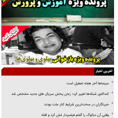
جراحی‌های زیبایی با مدرک فوق‌دیپلم! + گفت‌وگو با متهم
گفت‌وگو با همسر یکی از شهدای جنگ رمضان/ پیکر بی‌سر شهید را از
انگشت‌های پا شناسایی کردیم
نسلی که آنلاین الگو می‌گیرد
گفت‌وگو با آیت‌الله جاودان/ جفای مخالفان مکانت معنوی رهبر شهید را
ارتقا می‌داد
آخرین اخبار
راننده مست به قانون می‌خندد
سینماها آخر هفته تعطیل است
همه آقای دوربینی شده‌ایم!
کنداکتور شبکه‌ها تغییر کرد؛ زمان پخش سریال های جدید مشخص شد
قصه ناتمام سرویس مدارس
خبرنگاران در سخت‌ترین شرایط کنار ملت بودند
آیا مقاومت فلسطین خلع‌سلاح می‌شود؟
وقتی آن دیالوگ را گفتم فیلمبردار غش کرد و افتاد