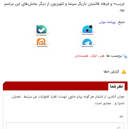
غریب» و فرهاد قائمیان بازیگر سینما و تلویزیون از دیگر بخش‌های این مراسم
بود.
منبع:
روزنامه جوان
برچسب ها:
هنر
،
ایثار
،
هنرمندان
گزارش خطا
نظر شما
جوان آنلاين از انتشار هر گونه پيام حاوي تهمت، افترا، اظهارات غير مرتبط ، فحش،
ناسزا و... معذور است
نام