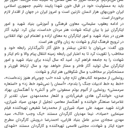
باید به مسئولیت خود در قبال خون شهدا پایبند باشیم. جمهوری اسلامی
ایران خون‌بهای هزار انسان نازنین است و امروز ایران در جهان از اقتدار لازم
برخوردار است.
در ادامه یعقوب سلیمانی، معاون فرهنگی و آموزشی بنیاد شهید و امور
ایثارگران نیز با بیان اینکه شهادت هنر مردان خداست، بیان کرد: تولید آثار
هنری در بنیاد شهید و امور ایثارگران به معنای اراده و اهتمام این نهاد انقلابی
در ترویج فرهنگ ایثار و شهادت به زبان والای هنر است.
وی گفت: می‌توان با تلاش بیشتر و خلق آثار تأثیرگذارتر رابطه خود و
مخاطب را تقویت کرد تا به اعتبار این رابطه زمینه انتقال پیام والا و نام ایثار و
شهادت را به جامعه فراهم کرد. امید که سال آینده برای بنیاد شهید و امور
ایثارگران سال تولید آثار فاخر و ممتاز خواهد بود و سال ارتباط قوی‌تر و
مستحکم‌تر بر مخاطب و سال شکوفایی هنر ایثار و شهادت.
رونمایی از مجموعه کتاب‌های تازه چاپ شده «لب چوبی‌ام هنوز زنده‌است»،
«خط به خط ادبیات جنگ را بلدم»، «آسمان را نمی‌شود خط زد» و «استعاره
سرمستی» رونمایی از آلبوم بوئم سمفونی «ابر و آتش» با آهنگسازی بهزاد
عبدی، خوانندگی هادی فیض‌آبادی و اشعار محمدمهدی سیار، تقدیر از
غلامرضا صنعتگر خواننده و آهنگساز معاصر، تجلیل از مهدی صیاد شیرازی،
فرزند شهید سپهبد علی صیاد شیرازی از محمدرضا شفیعی تهیه‌کننده فیلم
سینمایی «صیاد»، نیما مهدیان کارگردان مستند «یک وجب خاک»، سید
مهدی سجادی مدیر عامل بنیاد فارابی، احمدرضا درویش کارگردان مطرح
حوزه ایثار و شهادت، مجتبی قاسمی تهیه‌کننده و کارگردان مستند «شهدای