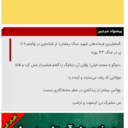
پیشنهاد سردبیر
از گمنام‌ترین فرماندهان شهید جنگ رمضان/ از شناسایی در والفجر۲ تا
حضور در جنگ ۳۳ روزه
گفت‌وگو با محمد فیلی/ وقتی آن دیالوگ را گفتم فیلمبردار غش کرد و افتاد
نوجوانانی که ربات می‌سازند و آینده را
هیچ‌کس بیشتر از زیدآبادی در خطر ساده‌انگاری نیست
رقص مشترک دن کیشوت و ترامپ
دنده دولت به واگذاری مسئله‌دار ایران‌خودرو/ خصوصی‌سازی یا انحصار؟
غریزه‌ی بقا و آقای باقی و رفقا