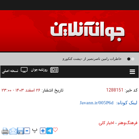
خاطرات رامین ناصرنصیر از «پشت‌ کنکوری‌ها» و رضا داوودنژاد: رضا کودک درون فعالی
روزنامه جوان
نسخه اصلی
داشت و خیلی راحت به شوق می‌آمد
Toggle
navigation
کد خبر:
1288151
تاریخ انتشار:
۲۶ اسفند ۱۴۰۳ - ۲۳:۰۰
لینک کوتاه:
فرهنگ‌و‌هنر
اخبار كلی
»