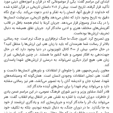
ابتدای این مراسم گفت: یکی از موضوعاتی که در قرآن و آموزه‌های دینی مورد
تأکید قرار گرفته، تاریخ است. بیش از ۲۰۸ داستان تاریخی در قرآن اشاره شده
که خداوند از طریق آنها، انسان را به تفکر و تدبر دعوت می‌کند. یک نوع نگاه
دقیق به تاریخ وجود دارد که نشان می‌دهد وقایع تاریخی، سرنوشت انسان‌ها
را در یک مدار وسیع‌تر قرار می‌دهد. جریان کربلا با تمام هجمه باطل در قالب
آفرینش‌های مختلف هنری و ادبی ماندگار کرد. جریان نفاق همیشه به دنبال
تحریف ارزش‌ها بوده‌است.
وی تصریح کرد: امروز، جنگ ما جنگ نرم‌افزاری و جنگ نرم است. چه رسالتی
بالاتر از رسالت شما هنرمندان که باید با زبان هنر، این ارزش‌ها را منتقل کنید؟
در حال حاضر، بیش از ۴۰۰ کانال تلویزیونی در دنیا وجود دارد که در حال
جهت‌دهی به افکار عمومی و علیه کشور ما هستند. در چنین شرایطی، غیر از
زبان هنر، هیچ ابزار دیگری نمی‌تواند به درستی از ارزش‌های شهدا پاسداری
کند.
معاون رئیس‌جمهور، هنر را جلوه‌ای از اعتقادات و باور‌های انسان‌ها دانست و
گفت: هنر، تجلی اعتقادات وجودی انسان است. همان‌گونه که وصیتنامه‌های
شهدا، عصاره جان و اندیشه آنان را به تصویر می‌کشد، هنر نیز رسالتی مشابه
دارد و می‌تواند پیام شهدا را برای نسل‌های آینده ماندگار کند.
قادر آشنا، مشاور وزیر و دبیر شورای فرهنگ عمومی، در این مراسم ضمن یادی
از خاطرات دوران اسارت با اشاره به نقش هنر در انتقال پیام انقلاب گفت: هنر
می‌تواند یک اثر را ماندگار کرده و جریان‌سازی کند و یادگاری ارزشمند از خود
به جا بگذارد. ما در دوران جنگ، به دنبال نتیجه نبودیم، بلکه به تکلیف خود
عمل می‌کردیم؛ برخلاف امروز که عقل معاش به نتیجه نگاه می‌کند. امروز نیز