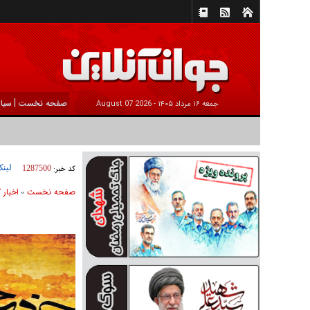
|
صفحه نخست
سیا
جمعه ۱۶ مرداد ۱۴۰۵ -
2026 August 07
لینک
کد خبر:
1287500
صفحه نخست
اخبار 
»