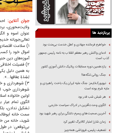
جوان آنلاین:
احمد
ولایت‌محوری، برد
پربازدید ها
عنوان اسوه و الگ
تعالی‌جویانه خدیجه
خواهرم فرمانده جهادی و اهل خدمت بی‌منت بود
۱) سلامت اقتصادی:
اموال خود را کسب 
ادعای واکنش رهبر معظم انقلاب به نامه رئیس جمهور
آموزه‌های دین حنی
کذب است
۲) فضیلت اخلاقی:
یازدهمین دوره مسابقات رباتیک دانش آموزی کشور
به همین دلیل یکی از
جنگ روانی تنگه‌ها!
لِشِدَةِ عِفافِها...».
۳) شوهرداری و خا
نیویورک‌تایمز: جنگ علیه ایران یک باخت راهبردی و
مایه شرم بوده است
شوهرداری خوب اس
اولین خانواده اسل
هر شبش شب قدر بود
الگوی وحدت‌آفرین در ادراک سیاست خارجی
تشکیل ندادن، بلکه
آخرین صحبت‌های پسرم دلتنگی برای رهبر شهید بود
سمت خانه ابوطالب
زمان شارژ اعتبار کالابرگ تغییر کرد
تضعیف پلیس، فروپاشی همه‌چیز