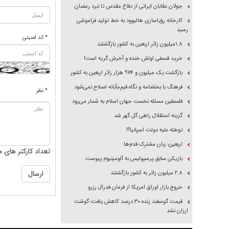
جولان عقابان ایرانی از دفاع مقدس تا نبرد رمضان
کارخانه رؤیاسازی هالیوود به خط تولید فراموشی
رسید
* کد امنیتی
۱.۸میلیون زائر اربعین به کشور بازگشتند
خرید قسطی اولش خنده و آخرش گریه است!
بازگشت یک میلیون و ۹۷۴ هزار زائر اربعین به کشور
فرهنگ با بخشنامه و نگاه قیم‌مآبانه اصلاح نمی‌شود
* نظر
فلسطین مسئله نخست جهان اسلام به شمار می‌رود
گزینه استقلال راهی گل گهر شد
توطئه علیه دولت اسپانیا؟!
اربعین؛ زبان مشترک قدم‌ها
تعداد کارکتر های م
بازیکن سابق پرسپولیس به آلومینیوم پیوست
۲.۸ میلیون زائر به کشور بازگشتند
خروج بازار اوراق امریکا از فرمان فدرال رزرو
قیمت گوسفند زنده ۳۰ درصد کاهش یافت؛ گوشت
ارزان نشد