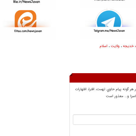
خدیجه
،
ولایت
،
اسلام
ر هر گونه پيام حاوي تهمت، افترا، اظهارات
سزا و... معذور است