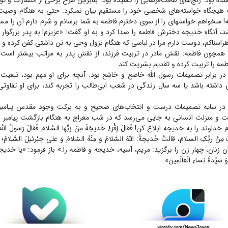
شده بود. رنج‌های طاقت‌فرسایی را کشیده بود. بنابراین طرح برخی از انتظارات و ت
 هیچ‏گاه خواسته‌هاى شخصى خود را مستقیم بیان نمى‏کرد. حتی به هنگام وصیت،
ه! مى‏خواهم خواسته‏اى را از سوی دخترم فاطمه به شما برسانم و شرم دارم آن را مست
د، آنگاه خدیجه دخترش فاطمه را صدا کرد و به او گفت: «عزیزم! به پدر بزرگوار 
ر هراسناکم، دوست دارم مرا در لباسى که هنگام نزول وحى به تن داشتى کفن کرده و 
ی همچون فاطمه: نقش مادر در تربیت فرزند، از نقش پدر به مراتب بیشتر اس
ه را تربیت کرده و تقدیم بشریت کند.
در برابر تصمیمات رسول الله خاضع و خاشع بود. آنچه برای او مهم بود، تبعیت ا
ی داشته باشد یا سه سال زندگی در شعب ابی‌طالب را تجربه کند، برای او تفاوتی
 در سایه تصمیمات درست و انتخاب‌های صحیح و به برکت وجود مقدس پیامبر 
امت و منزلت انسانی به جایی می‌رسد که در شب معراج به هنگام بازگشت پیامبر اک
وند را به خدیجه ابلاغ کن! فَقالَ إقْرَءْ خَدیجَةَ مِنْ رَبِّها السَّلامَ فَقالَ رَسولُ ال
کَ مِنْ رَبِّکِ السلامَ، قالَتْ خَدیجَةُ: اللهُ السَّلامُ وَ مِنْهُ السَّلامُ وَ عَلی جَبْرئیلَ السَّ
 زنان، چهار زن را برگزید: مریم، آسیه، خدیجه و فاطمه را.» باز فرمود: «یا خدیجه! اَنْت
 وَ سَیِّدةُ نِساءِ الْعالَمِینَ».