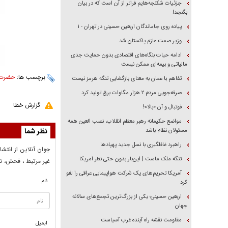
جزئیات شکنجه‌هایم فراتر از آن است که در بیان
بگنجد!
پیاده روی جاماندگان اربعین حسینی در تهران - ۱
وزیر صمت عازم پاکستان شد
ادامه حیات بنگاه‌های اقتصادی بدون حمایت جدی
مالیاتی و بیمه‌ای ممکن نیست
برچسب ها:
حضرت 
تفاهم با عمان به معنای بازگشایی تنگه هرمز نیست
صرفه‌جویی مردم ۲ هزار مگاوات برق تولید کرد
گزارش خطا
فوتبال و آن «بالا»!
مواضع حکیمانه رهبر معظم انقلاب، نصب العین همه
نظر شما
مسئولان نظام باشد
راهبرد غافلگیری با نسل جدید پهپاد‌ها
جوان آنلاين از انتشا
تنگه ملک ماست | این‌بار بدون حتی نظر امریکا
غير مرتبط ، فحش، نا
آمریکا تحریم‌های یک شرکت هواپیمایی عراقی را لغو
نام
کرد
اربعین حسینی؛ یکی از بزرگ‌ترین تجمع‌های سالانه
جهان
مقاومت نقشه راه آینده غرب آسیاست
ایمیل