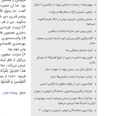
فراوانی را متحمل 
یهودی‌ها در ادبیات داستانی اروپا؛ از شکسپیر تا دیکنز
بود. اما آن حضرت
گفت: «یا رسول‏ الل
اربعین حسینی (ع) از منظر فقه و روایت
پیامبر قدری دور ش
محسن رضایی: کریدور دومی در تنگه هرمز گشوده
مى‏گوید: من از قب
نمی‌شود
۴) تربیت فرزند
رایزنی وزیر امور خارجه ایتالیا با عراقچی
دختری همچون فاطم
۵) ولایت‌محوری: 
گفت‌وگوی تلفنی وزرای امور خارجه ایران و سلطنت
بهره‌مندی اقتصاد
عمان
ولی مهم بود.
تنبیه متجاوز عملیاتی شد
۶) منزلت معنوی:
تغییر رویه دشمن در ترور از شیخ فضل‌الله تا مصباح
بزرگوار از نظر کر
یزدی
عرض می‌کند، سلام خدا
دلتنگی نکرد و در مسیر جهاد تا شهادت ماند
هذا جَبْرَئیلُ یُقْرِئُ
فرمود: «خدا از میان
ترامپ دوباره به پشت میانجی‌ها خزید
الْمُؤْمِنینَ وَ اَفْضَلُها
کنوانسیون خزر، از ابهام حقوقی تا نگرانی امنیتی
جزئیات برگزاری پیاده‌روی جاماندگان اربعین در تهران
منبع:
روزنامه جوان
مذاکرات تنگه هرمز با عمان دوجانبه است؛ موضوعات
ایران و آمریکا بعداً بررسی می‌شود
پیاده روی جاماندگان اربعین حسینی در تهران - ۲