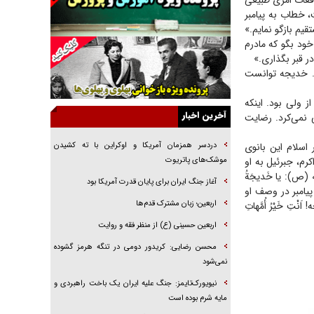
وقعات امری طبیعی
 خطاب به پیامبر
راهبرد غافلگیری با نسل جدید پهپاد‌ها
قیم بازگو نمایم.»
جنجال پزشکان تقلبی در صنعت زیبایی
خود بگو که مادرم
در قبر بگذارى.»
یهودی‌ها در ادبیات داستانی اروپا؛ از شکسپیر تا
ت. خدیجه توانست
دیکنز
گفت‌وگو با خواهر یکی از شهدای جنگ رمضان/
ز ولی بود. اینکه
خواهرم فرمانده جهادی و اهل خدمت بی‌منت بود
آخرین اخبار
 نمی‌کرد. رضایت
جزئیات شکنجه‌هایم فراتر از آن است که در بیان
بگنجد!
اسلام این بانوی
دردسر همزمان آمریکا و اوکراین با ته کشیدن
رم، جبرئیل به او
موشک‌های پاتریوت
گزارش «جوان» از قوانین سخت‌گیرانه ۶ قاره در
له (ص): یا خَدیجَةُ
برابر یورش به پاسگاه‌های پلیس
آغاز جنگ ایران برای پایان قدرت آمریکا بود
لامُ؛ پیامبر در وصف او
تحلیل ابعاد پیام رهبر انقلاب به حزب‌الله/ مقاومت
اربعین؛ زبان مشترک قدم‌ها
ِ خَیْرُ أُمَّهاتِ
نقشه راه آینده غرب آسیا
اربعین حسینی (ع) از منظر فقه و روایت
محسن رضایی: کریدور دومی در تنگه هرمز گشوده
نمی‌شود
نیویورک‌تایمز: جنگ علیه ایران یک باخت راهبردی و
مایه شرم بوده است