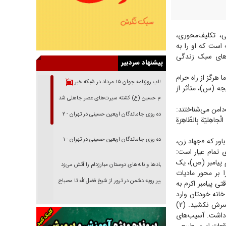
، تکلیف‌محوری،
است که او را به
ی‌های سبک زندگی
پیشنهاد سردبیر
 هرگز از راه حرام
بازتاب روزنامه جوان ۱۵ مرداد در شبکه خبر
جه (س)، متأثر از
امام حسین (ع) کشته سیرت‌های عصر جاهلی شد
دامن می‌شناختند:
پیاده روی جاماندگان اربعین حسینی در تهران - ۲
لیّة بِالطّاهِرَةِ
پیاده روی جاماندگان اربعین حسینی در تهران - ۱
اور که «جهاد زن،
تمام عیار است:
م پیامبر (ص)، یک
فریاد‌ها و ناله‌های دوستان مبارزدلم را آتش می‌زد
شدن، زندگی را بر محور مادیات
تغییر رویه دشمن در ترور از شیخ فضل‌الله تا مصباح
ی پیامبر اکرم به
یزدی
انه خودتان وارد
شوید، خانه من خانه شماست و من کنیز شما هستم». هرگز برتری مالی و مادی خود را به رخ همسرش نکشید. (۲)
خرید قسطی اولش خنده و آخرش گریه است!
آن حضرت داشت. آسیب‌های
فوتبال و آن «بالا»!