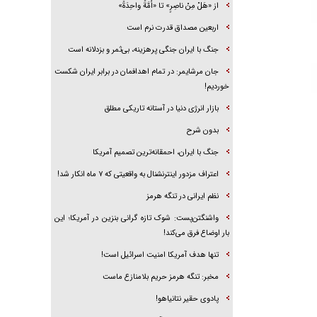
از «هَلْ مِنْ ناصِرٍ» تا «اُمَّةً واحِدَةً»
اربعین مصداق قدرت نرم است
جنگ با ایران جنگی پرهزینه، بی‌ثمر و بزدلانه است
جان مرشایمر: در تمام اهدافمان در برابر ایران شکست
خوردیم!
بازار انرژی دنیا در آستانه تاریکی مطلق
بدون شرح
جنگ با ایران، احمقانه‌ترین تصمیم آمریکا
اعتراف مزدور اینترنشنال به واقعیتی که ۷ ماه انکار شد!
نظم ایرانی در تنگه هرمز
واشنگتن‌پست: شوک تازه گرانی بنزین در آمریکا؛ این
بار اوضاع فرق می‌کند!
تنها هدف آمریکا امنیت اسرائیل است!
مخبر: تنگه هرمز حریم بلامنازع ماست
پادوی حقیر نتانیاهو!