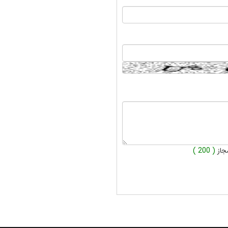
جاز
( 200 )