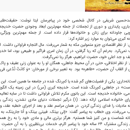
حسین شریفی در کانال شخصی خود در پیام‌رسان ایتا نوشت: حقیقت‌طلبی
باری، پایداری و دوری از تجملات از جمله مهم‌ترین ابعاد وجودی حضرت خدیجه 
ویی جاودانه برای زنان و خانواده‌ها قرار داده است. از جمله مهم‌ترین ویژگ
 کبری می‌توان به موارد زیر اشاره کرد:
 از نظر اقتصادی جزو متمولین مکه به شمار می‌رفت. مال التجاره فراوانی داشت. اما
نمی‌کرد. به‌رغم آن که ربا گرفتن، در آن زمان امری فراگیر و طبیعی بود، اما خدی
ف و جد اعلی خود، حضرت ابراهیم، هرگز ربا نمی‌گرفت.
 از نظر اخلاقی، حتی در آن محیط جاهلی، همگان او را به عنوان زنی عفیف و پاک‌
 القاب آن حضرت، «طاهره» بود. به تعبیر برخی از مورخان: «وَ کانَتْ تُدْعى فِى الْجاهِ
نه‌داری: یکی از فضیلت‌های گم شده یا کم‌رنگ شده در جامعه ما همین است. این ب
ت» در جا‌هایی کم‌رنگ شده است. خدیجه کبری (س) در این زمینه یک الگوی 
امی، خانواده خدیجه است. این بانوی مکرم تلاش فراوانی داشت تا در سایه تعالی
الگوی تمام عیار برای خانواده اسلامی ارائه دهد: (۱) درگیر تجملات دنیای مادی ن
 مادیات را فدای زندگی کردن. در همان مراسم عقد و بعد از اجرای خطبه عقد، وقت
 می‌رفت، وی خطاب به پیامبر گفت: «إلی بیتک. فبیتی بیتک و أنا جاریتک، به خ
بی‌توقعی: در طول زندگی مشترک ۲۴ ساله خود با پیامبر اکرم، خدمات بی‌نظیری را به 