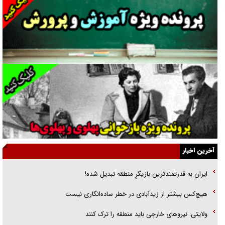
غریزه‌ی بقا و آقای باقی و رفقا
جراحی‌های زیبایی با مدرک فوق‌دیپلم! + گفت‌وگو با متهم
گفت‌وگو با همسر یکی از شهدای جنگ رمضان/ پیکر بی‌سر شهید را از
انگشت‌های پا شناسایی کردیم
نسلی که آنلاین الگو می‌گیرد
گفت‌وگو با آیت‌الله جاودان/ جفای مخالفان مکانت معنوی رهبر شهید را
ارتقا می‌داد
آخرین اخبار
راننده مست به قانون می‌خندد
ایران به قدرتمندترین بازیگرِ منطقه تبدیل شده!
همه آقای دوربینی شده‌ایم!
هیچ‌کس بیشتر از زیدآبادی در خطر ساده‌انگاری نیست
قصه ناتمام سرویس مدارس
ولایتی: نیرو‌های خارجی باید منطقه را ترک کنند
آیا مقاومت فلسطین خلع‌سلاح می‌شود؟