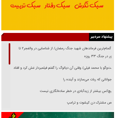
پیشنهاد سردبیر
از گمنام‌ترین فرماندهان شهید جنگ رمضان/ از شناسایی در والفجر۲ تا
حضور در جنگ ۳۳ روزه
گفت‌وگو با محمد فیلی/ وقتی آن دیالوگ را گفتم فیلمبردار غش کرد و افتاد
نوجوانانی که ربات می‌سازند و آینده را
هیچ‌کس بیشتر از زیدآبادی در خطر ساده‌انگاری نیست
رقص مشترک دن کیشوت و ترامپ
دنده دولت به واگذاری مسئله‌دار ایران‌خودرو/ خصوصی‌سازی یا انحصار؟