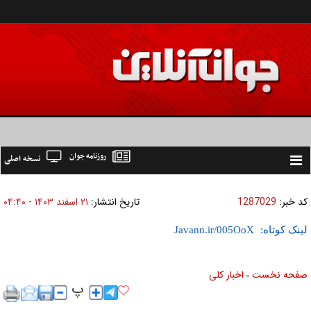
روزنامه جوان
نسخه اصلی
Toggle
navigation
کد خبر:
1287029
تاریخ انتشار:
۲۱ اسفند ۱۴۰۳ - ۰۴:۴۰
لینک کوتاه:
صفحه نخست
اخبار كلی
»