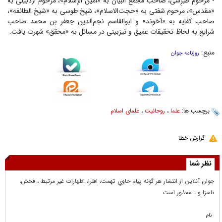
- مرحوم طَبْرِسی، صاحب مجمع البیان به «امین الإسلام»، مرحوم اردبیلی به
«مقدس»، مرحوم شفتی به «حجت‌الاسلام»، شیخ طوسی به «شیخ الطائفه»،
صاحب کفایه به «آخوند» و ابوالقاسم نجم‌الدین جعفر بن محمد صاحب
شرایع به لحاظ تحقیقات عمیق و تیزبینی در مسائل به «محقق» شهرت یافت.
منبع:
روزنامه جوان
برچسب ها:
علما
،
روحانیت
،
علمای اسلام
گزارش خطا
نظر شما
جوان آنلاين از انتشار هر گونه پيام حاوي تهمت، افترا، اظهارات غير مرتبط ، فحش،
ناسزا و... معذور است
نام