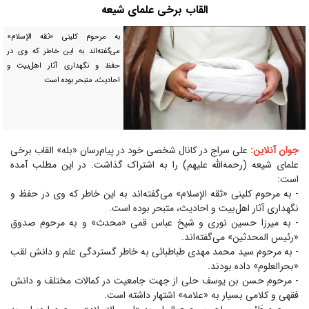
القاب برخی علمای شیعه
به مرحوم کلینی «ثقه الإسلام»
می‌گفته‌اند به این خاطر که وی در
حفظ و نگهداری آثار اهل‌بیت و
احادیث، متبحر بوده است
جوان آنلاین:
علی سراج در کانال شخصی خود در پیام‌رسان «بله» القاب برخی
علمای شیعه (رحمه‌الله علیهم) را به اشتراک گذاشت. در این مطلب آمده
است:
- به مرحوم کلینی «ثقه الإسلام» می‌گفته‌اند به این خاطر که وی در حفظ و
نگهداری آثار اهل‌بیت و احادیث، متبحر بوده است.
- به میرزا حسین نوری و شیخ عباس قمی «محدث» و به مرحوم صدوق
«رئیس المحدثین» می‌گفته‌اند.
- به مرحوم سید محمد مهدی طباطبائی به خاطر گستردگی علم و دانش لقب
«بحرالعلوم» داده بودند.
- مرحوم حسن بن یوسف حلی از جهت جامعیت در کمالات مختلف و دانش
فقهی و کلامی بسیار به «علامه» اشتهار داشته است.