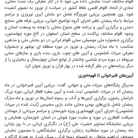
اقوام مختلف است نمایش داده می شود تا در کنار معرفی یک سنت محلی،
نمادی از اتحاد اقوام اقصی نقاط کشور در صیانت از نوروز به تصویر کشیده
شود. وی همچنین برپایی نوروزگاه شامل دو بخش آیین نوروزی و مراسم
مرتبط با ماه رمضان نظیر اجرای گروه تواشیح خوانی، برپایی غرفه های صنایع
دستی و برگزاری آیین و برنامه های متنوع محلی با توجه به وسعت استان و
وجود اقوام مختلف پراکنده در سطح استان اصفهان در کاخ موزه چهلستون،
برگزاری جشنواره ملی موسیقی سنتی اقوام ایرانی در دو بخش ملی و مذهبی
متناسب با ماه مبارک رمضان و نوروز در موزه منطقه ای بوشهر و جشنواره
معرفی میراث ناملموس و آیین های چوب بازی، بنده بازی و سازهای سنتی
مربوطه در موزه مردم شناسی چالشتر از توابع استان چهارمحال و بختیاری را از
دیگر برنامه‌های در نظر گرفته شده در بهار قرآن و نوروز عنوان کرد.
آیین‌های قنبرخوانی تا قهوه‌خوری
مدیرکل پایگاه‌های میراث ملی و جهانی گفت: برپایی آیین قنبرخوانی در ماه
رمضان که در میراث ناملموس ثبت شده و آیین سفره افطار ایرانی موزه بزرگ
خراسان رضوی، برگزاری آیین‌ها و آداب و رسوم استان‌ها در نوروز و ماه مبارک
رمضان شامل بازی‌های بومی محلی مانند بازی محیبس (ثبت شده در میراث
ناملموس)، اجرای آیین قهوه‌خوری ویژه خوزستان و مراسم میزبانی از مهمانان
ضیافت افطاری در موزه و سایت موزه شوش در استان خوزستان، همایش و
برپایی نمایشگاه تصاویر حضرت علی (ع) در نگارگری ایرانی در ۱۰ روز پایانی
ماه رمضان در موزه سلطانیه زنجان، برگزاری نمایشگاهی با مضمون نمایش
مصحف ابراهیم سلطان به انضمام نسخ قرآنی سبک شیراز به همراه کارگاه و