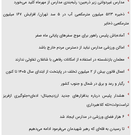
مدارس غیردولتی زیر ذره‌بین؛ رتبه‌بندی مدارس از مهرماه کلید می‌خورد
قصه ناتمام سرویس مدارس
ذخیره ۵۲۳ میلیون مترمکعبی آب در ۵ سد تهران/ افزایش ۱۶۷ میلیون
آیا مقاومت فلسطین خلع‌سلاح می‌شود؟
مترمکعبی ذخایر
آماده‌باش پلیس راهور برای موج سفرهای پایانی ماه صفر
اماکن ورزشی مدارس نباید از دسترس مردم خارج باشد
معلمان بازنشسته در استفاده از امکانات رفاهی با شاغلان تفاوتی ندارند
اعمال قانون بیش از ۲ میلیون تخلف در پایتخت از ابتدای سال ۱۴۰۵ تا کنون
رگبار و رعد و برق در شمال و جنوب کشور
هشدار پلیس درباره بدافزارهای جدید ارزدیجیتال؛ ادعای«جلوگیری ازفریز
تراست‌ولت»تله کلاهبرداری
۶ هزار فضای ورزشی در مدارس ایجاد شد
تا رسیدن به قله‌ای که رهبر شهیدمان می‌فرمود ادامه می‌دهیم