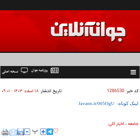
روزنامه جوان
نسخه اصلی
Toggle
navigation
کد خبر:
1286530
تاریخ انتشار:
۱۸ اسفند ۱۴۰۳ - ۰۹:۰۱
لینک کوتاه:
جامعه
اخبار كلی
»