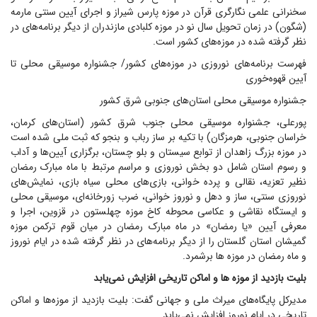
سخنرانی علمی نگارگری قرآن در موزه پارس شیراز و اجرای آیین سنتی مارمه
(شگون) در زمان تحویل سال نو در موزه کلبادی مازندران از دیگر برنامه‌های در
نظر گرفته شده در موزه‌های کشور است.
فهرست برنامه‌های نوروزی در موزه‌های کشور/ جشنواره موسیقی محلی تا
آیین قهوه‌خوری
جشنواره موسیقی محلی استان‌های جنوبی شرق کشور
پورعلی، جشنواره موسیقی محلی جنوب شرق کشور (استان‌های کرمان،
خراسان جنوبی، هرمزگان) با تکیه بر ساز رباب و بنجو که ثبت ملی شده است
در موزه بزرگ زاهدان از توابع سیستان و بلو چستان، برگزاری آیین‌ها و آداب
و رسوم استان شامل دو بخش نوروزی و مراسم مرتبط با ماه مبارک رمضان
نظیر تعزیه، نقالی و پرده خوانی، بازی‌های محلی سیاه بازی، نمایش‌های
نوروزی سنتی، ساز و دهل و نوروز خوانی، ضرب زورخانه‌ای، موسیقی محلی
و ایستگاه نقاشی و عکاسی محوطه کاخ موزه چهلستون در قزوین، اجرا و
معرفی آیین «یا رمضان» در ماه مبارک رمضان در میان قوم ترکمن موزه
گمیشان استان گلستان را از دیگر برنامه‌های در نظر گرفته شده در ایام نوروز
و ماه رمضان در موزه ها برشمرد.
بلیت بازدید از موزه ها و اماکن تاریخی افزایش نمی‌یابد
مدیرکل پایگاه‌های میراث ملی و جهانی گفت: بلیت بازدید از موزه‌ها و اماکن
تاریخی در ایام نوروز افزایش نمی‌یابد.