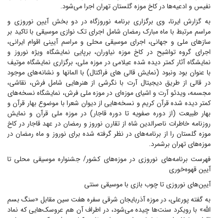
نفیس و ادعیه‌ها در کاخ موزه گلستان تهران اجرا می‌شود.
به گزارش ایرنا، وی برگزاری برنامه نوروزگاه در دو بخش آیین نوروزی و
مراسم مرتبط با ماه مبارک رمضان شامل اجرای تک نوازی موسیقی با تاکید بر
سازهای ملی و جهانی، اجرای موسیقی محلی و مراسم آیینی اقوام ایرانی،
اجرای گروه تواشیح در کاخ موزه نیاوران، برپایی نمایشگاه ویژه نوروز و
نمایشگاه آثار کمتر دیده شده عیلامی در موزه ملی، برگزاری نمایشگاه موتیف
با عنوان بود ونبود (نمایش قالی های فراکتال) با المانها و نشانه‌های موجود
در قالی از طریق دیجیتال آرت با نگرشی از هنرهایی شامل فرش، نقاشی،
مجسمه، ویدئو آرت و اشیای موزه‌ای در موزه ملی فرش، نمایشگاه نسخه‌های
کمتر دیده شده قرآن کریم و نسخه‌هایی از دیوان شعرا با موضوع بهار قرآن و
بهار طبیعت (از دوره صفویه تا دوره قاجار) در موزه ملی قرآن و نمایش
روزنامه خاطرات ناصرالدین شاه از تقارن نوروز و رمضان در عهد قاجار در کاخ
موزه گلستان را از برنامه‌های در نظر گرفته شده برای نوروز و ماه رمضان در
موزه‌های تهران برشمرد.
فهرست برنامه‌های نوروزی در موزه‌های کشور/ جشنواره موسیقی محلی تا
آیین قهوه‌خوری
آیین‌های نوروزی تا چوب بازی با موسیقی سنتی
به گفته پورعلی، در موزه آذربایجان شرقی سفره هفت سین مقابل «سنگ بسم
الله» با رویکرد سنت‌ها چیده می‌شود، در اطراف آن هم عروسک‌هایی که نماد