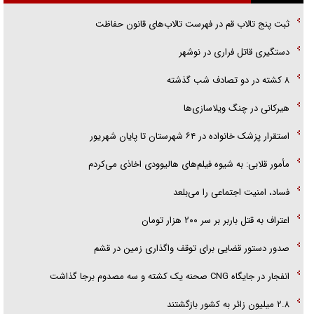
پلیس
ثبت پنج تالاب قم در فهرست تالاب‌های قانون حفاظت
تحلیل ابعاد پیام رهبر انقلاب به حزب‌الله/ مقاومت نقشه راه آینده غرب آسیا
دستگیری قاتل فراری در نوشهر
گفت‌و‌گو اختصاصی با همسر فرمانده شهید حزب‌الله لبنان/ هر شبش شب
۸ کشته در دو تصادف شب گذشته
قدر بود
هیرکانی در چنگ ویلاسازی‌ها
‌استقرار پزشک خانواده در ۶۴ شهرستان تا پایان شهریور
مأمور قلابی: به شیوه فیلم‌های هالیوودی اخاذی می‌کردم
فساد، امنیت اجتماعی را می‌بلعد
‌‌اعتراف به قتل باربر بر سر ۲۰۰ هزار تومان
صدور دستور قضایی برای توقف واگذاری زمین در قشم
انفجار در جایگاه CNG صحنه یک کشته و سه مصدوم برجا گذاشت
۲.۸ میلیون زائر به کشور بازگشتند