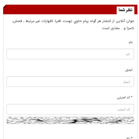
نظر شما
جوان آنلاين از انتشار هر گونه پيام حاوي تهمت، افترا، اظهارات غير مرتبط ، فحش،
ناسزا و... معذور است
نام
ایمیل
* کد امنیتی
* نظر