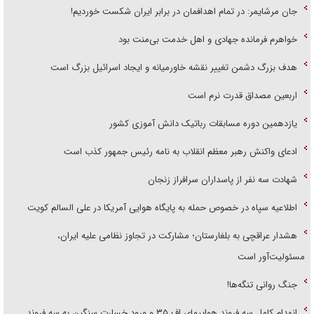
جان مرشایمر: در تمام اهدافمان در برابر ایران شکست خوردیم!
خواهرم فرمانده جهادی و اهل خدمت بی‌منت بود
هدف بزرگ دشمن تغییر نقشه خاورمیانه و ایجاد اسرائیل بزرگ است
اربعین مصداق قدرت نرم است
یازدهمین دوره مسابقات رباتیک دانش آموزی کشور
ادعای واکنش رهبر معظم انقلاب به نامه رئیس جمهور کذب است
شهادت سه نفر از پاسداران سرافراز زنجان
اطلاعیه سپاه در خصوص حمله به پایگاه هوایی آمریکا در علی السالم کویت
هشدار عراقچی به بلغارستان؛ مشارکت در تجاوز نظامی علیه ایران،
مسئولیت‌آور است
جنگ روانی تنگه‌ها!
انهدام کامل سه فروند هواپیمای اف ۳۵ و ورود خسارت سنگین به سه فروند