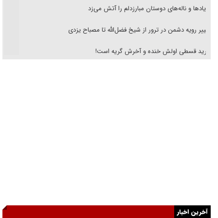
فریاد‌ها و ناله‌های دوستان مبارزدلم را آتش می‌زد
تغییر رویه دشمن در ترور از شیخ فضل‌الله تا مصباح یزدی
خرید قسطی اولش خنده و آخرش گریه است!
فوتبال و آن «بالا»!
راهبرد غافلگیری با نسل جدید پهپاد‌ها
جنجال پزشکان تقلبی در صنعت زیبایی
یهودی‌ها در ادبیات داستانی اروپا؛ از شکسپیر تا دیکنز
گفت‌وگو با خواهر یکی از شهدای جنگ رمضان/ خواهرم فرمانده جهادی و
اهل خدمت بی‌منت بود
جزئیات شکنجه‌هایم فراتر از آن است که در بیان بگنجد!
آخرین اخبار
گزارش «جوان» از قوانین سخت‌گیرانه ۶ قاره در برابر یورش به پاسگاه‌های