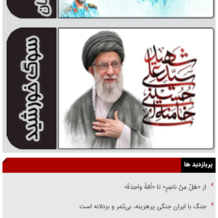
پربازدید ها
از «هَلْ مِنْ ناصِرٍ» تا «اُمَّةً واحِدَةً»
جنگ با ایران جنگی پرهزینه، بی‌ثمر و بزدلانه است