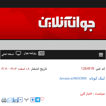
روزنامه جوان
نسخه اصلی
Toggle
navigation
کد خبر:
1284978
تاریخ انتشار:
۰۸ اسفند ۱۴۰۳ - ۱۹:۲۱
لینک کوتاه:
سیاست
اخبار کلی
»