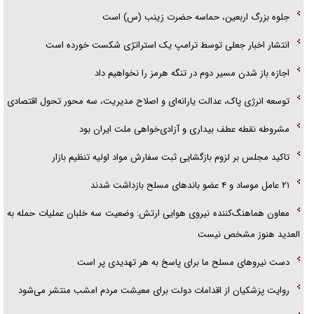
اهل خدمت بی‌منت بود
جلوه بزرگ اربعین، حماسه حضرت زینب (س) است
جزئیات شکنجه‌هایم فراتر از آن است که در بیان بگنجد!
انتشار اخبار جعلی توسط ترامپ یک استراتژی شکست خورده است
گزارش «جوان» از قوانین سخت‌گیرانه ۶ قاره در برابر یورش به پاسگاه‌های
اجازه باز شدن مسیر دوم در تنگه هرمز را نخواهیم داد
پلیس
توسعه انرژی پاک، عدالت یارانه‌ای و اصلاح مدیریت، سه محور تحول اقتصادی
مشروطه نقطه عطف بیداری و آزادی‌خواهی ملت ایران بود
تاکید مجلس بر لزوم بازگشایی ثبت سفارش مواد اولیه تنظیم بازار
۲۱ عامل موساد و ۴ عضو باند‌های مسلح بازداشت شدند
معاون هماهنگ‌کننده نیروی هوایی ارتش: وضعیت سه خلبان عملیات حمله به
العدید هنوز مشخص نیست
دست نیرو‌های مسلح ما برای پاسخ به هر تهدیدی پر است
روایت پزشکیان از اقدامات دولت برای معیشت مردم امشب منتشر می‌شود