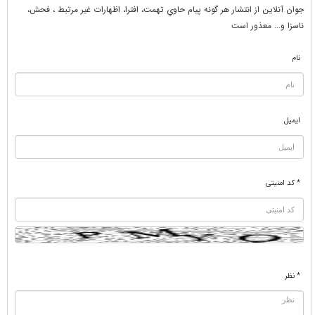
جوان آنلاين از انتشار هر گونه پيام حاوي تهمت، افترا، اظهارات غير مرتبط ، فحش،
ناسزا و... معذور است
نام
ایمیل
* کد امنیتی
* نظر