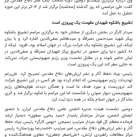
وی درباره برگزاری بیست‌و دومین دوره انتخاب کتاب سال دفاع مقدس نیز
گفت: طی مراسمی که روز گذشته (سه‌شنبه) برگزار شد از ۱۶ اثر برتر این حوزه
تجلیل به عمل آمد.
تشییع باشکوه شهیدان مقومت یک پیروزی است
سردار کارگر در بخش دیگری از سخنان خود به برگزاری مراسم تشییع باشکوه
پیکر شهید سیدحسن نصرالله و سیدهاشم صفی‌الدین اشاره کرد و با بیان
اینکه، این تشییع باشکوه یک حرکت بزرگ در جهان اسلام بود، افزود: اینکه از
۸۰ کشور دنیا برای حضور در تشییع پیکر شهیدان نصرالله و صفی‌الدین در
لبنان حاضر شوند و در مقابل نخست وزیر رژیم صهیونیستی جرات نمی‌کند
به جایی سفر کند این یک پیروزی است.
رئیس بنیاد حفظ آثار و نشر ارزش‌های دفاع مقدس تصریح کرد: علی‌رغم
تهدیدات رژیم صهیونیستی که اعلام‌ کرده بود هر کسی در این تشییع شرکت
کند تروریست و مورد هدف ما است و همگان دیدند هواپیماهای رژیم
صهیونیستی دیوار صوتی را شکستند اما این مراسم با شکوه برگزار شد و اثری
ماندگار در جهان اسلام بلکه در همه دنیا ثبت کرد.
دومین نشست هیئت مدیره انجمن علمی دفاع مقدس ایران، با حضور
اعضای انجمن، سردار سرلشکر پاسدار «سید یحیی صفوی» دستیار ارشد
فرمانده معظم کل قوا، سردار سرتیپ بسیجی «بهمن کارگر» رئیس بنیاد حفظ
آثار و نشر ارزش‌های دفاع مقدس، امیر سرتیپ «احمدرضا پوردستان» رئیس
مرکز مطالعات راهبردی ارتش، «علی‌اصغر جعفری» معاون هماهنگ‌کننده و