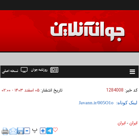
روزنامه جوان
نسخه اصلی
Toggle
navigation
کد خبر:
1284008
تاریخ انتشار:
۰۵ اسفند ۱۴۰۳ - ۰۲:۰۰
لینک کوتاه:
ايران
ايران
»