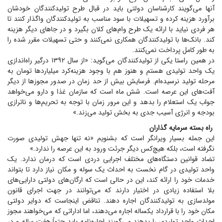
آنها می‌گویند کارشناسان دولتی باید در قبال طرح تولیدکنندگان خودشان
برآورد هزینه کرده و تسهیلات با سود مناسب به تولیدکنندگان واگذار کنند تا
هر فردی نیاید با ارائه یک طرح وام‌های کلان بگیرد و در جا‌های دیگر هزینه
کند. بانک‌ها با تولیدکنندگان همکاری نمی‌کنند و حتی تسهیلات مقرر شده را
به طور کامل پرداخت نمی‌کنند.
در همین راستا یکی از تولیدکنندگان می‌گوید: «از سال ۱۳۹۲ درگیر راه‌اندازی
یک واحد تولیدی هستم و هنوز هم با وجود هزینه‌کرد میلیارد‌ها تومان به
مرحله تولید نرسیده‌ام. فرسایش بیش از حد زمان در صدور مجوز‌ها از دیگر
آفت‌های این عرصه است. شش ماه است که سازمان غذا و دارو می‌خواهد
جواب یک استعلام را بدهد و این مرور زمان با توجه به تحریم‌ها و ناترازی
بودجه و انرژی آسیب جدی به بخش تولید می‌زند.»
راه بسته سرمایه گذاران
این جمله بسیار ویرانگر است که بشنویم «نه تنها جهش تولیدی صورت
نگرفته است، بلکه هیچ‌کس دیگر جرئت ورود به این عرصه را ندارد.»
تضاد قوانین دستگاه‌های مختلف اجرایی دردی است که درمان ندارد. یک
واحد تولیدی در گام نخست به احداث یک سوله و مکان نیاز دارد تا بتواند
خدمات خود را ارائه کند، این در حالی است که ارگان‌های دولتی دارایی‌های
بلا استفاده زیادی در اختیار دارند که می‌توانند در جهت اجرای قانون
مولد‌سازی به تولیدکنندگان اجاره دهند. تناقض اینجاست که دوایر دولتی
مکان خود را با قرارداد یکساله اجاره می‌دهند، اما اداراتی که می‌خواهند مجوز
احداث واحد تولیدی را بدهند می‌گویند اجاره‌نامه باید حتماً هفت ساله و در