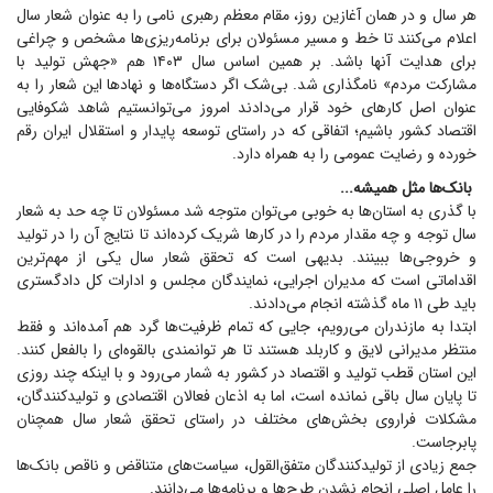
هر سال و در همان آغازین روز، مقام معظم رهبری نامی را به عنوان شعار سال
اعلام می‌کنند تا خط و مسیر مسئولان برای برنامه‌ریزی‌ها مشخص و چراغی
برای هدایت آنها باشد. بر همین اساس سال ۱۴۰۳ هم «جهش تولید با
مشارکت مردم» نامگذاری شد. بی‌شک اگر دستگاه‌ها و نهاد‌ها این شعار را به
عنوان اصل کار‌های خود قرار می‌دادند امروز می‌توانستیم شاهد شکوفایی
اقتصاد کشور باشیم؛ اتفاقی که در راستای توسعه پایدار و استقلال ایران رقم
خورده و رضایت عمومی را به همراه دارد.
بانک‌ها مثل همیشه...
با گذری به استان‌ها به خوبی می‌توان متوجه شد مسئولان تا چه حد به شعار
سال توجه و چه مقدار مردم را در کار‌ها شریک کرده‌اند تا نتایج آن را در تولید
و خروجی‌ها ببینند. بدیهی است که تحقق شعار سال یکی از مهم‌ترین
اقداماتی است که مدیران اجرایی، نمایندگان مجلس و ادارات کل دادگستری
باید طی ۱۱ ماه گذشته انجام می‌دادند.
ابتدا به مازندران می‌رویم، جایی که تمام ظرفیت‌ها گرد هم آمده‌اند و فقط
منتظر مدیرانی لایق و کاربلد هستند تا هر توانمندی بالقوه‌ای را بالفعل کنند.
این استان قطب تولید و اقتصاد در کشور به شمار می‌رود و با اینکه چند روزی
تا پایان سال باقی نمانده است، اما به اذعان فعالان اقتصادی و تولیدکنندگان،
مشکلات فراروی بخش‌های مختلف در راستای تحقق شعار سال همچنان
پابرجاست.
جمع زیادی از تولیدکنندگان متفق‌القول، سیاست‌های متناقض و ناقص بانک‌ها
را عامل اصلی انجام نشدن طرح‌ها و برنامه‌ها می‌دانند.