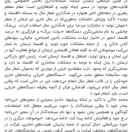
در چنین شرایطی لرستان نیازمند سرمایه‌گذاری بخش خصوصی روی
قابلیت‌های موجود در مسیر ایجاد تولید و اشتغالزایی است. مقام معظم
رهبری در دهه‌های اخیر همواره در نامگذاری شعار سال به مسئله «اقتصاد و
تولید» تأکید ویژه‌ای داشته‌اند به‌طوری‌که در سال جاری نیز ایشان از شعار
«جهش تولید با مشارکت مردم» برای نامگذاری سال استفاده کردند. بی‌شک
چالشی به نام بخشی‌نگری دستگاه‌ها، «دولت بزرگ» و قرارگیری ۸۰ درصد
اقتصاد کشور در اختیار دولت، مشکلات تأمین اجتماعی، مالیاتی، سود‌های
کلان بانکی و... از جمله مشکلات حوزه تولید و اقتصاد لرستان به شمار
می‌آید؛ موضوعاتی که به گفته فعالان اقتصادی لرستان از موانع فعالیت آنها در
این استان و رونق تولید، اشتغال و اقتصاد لرستان است. رئیس اتاق بازرگانی
لرستان با بیان اینکه با توجه به مشکلات ساختاری که اقتصاد ما دارد و
بخشی‌نگری که وجود دارد، معتقدیم خیلی از مواردی که به‌عنوان شعار سال
بود، متأسفانه محقق نشد، می‌گوید: «دستگاه‌های اجرایی برنامه‌های جاری
خودشان را در قالب شعار سال انجام می‌دهند، این در حالی است که وقتی
شعار سال اعلام می‌شود، اقداماتی فراتر از آنچه وظیفه دستگاه‌های اجرایی
است، باید انجام شود.»
محمد خاکی با تأکید بر اینکه پیشنهاد دادیم بسیاری از مجوز‌های «بی‌نام»
صادر شود تا وقتی سرمایه‌گذار را دعوت می‌کنیم، معطل اخذ استعلامات
گوناگون و همچنین زمان نشود و تنها نام سرمایه‌گذار در آن مجوز «بی‌نام»
درج شود و فعالیتش ادامه پیدا کند، ادامه می‌دهد: «موضوعات دیگری را در
حوزه بین‌المللی دنبال کردیم، از جمله پذیرش هیئت‌های تجاری، شرکت در
نمایشگاه‌های مختلف، شرکت در اکسپو، گرفتن پاویون در نمایشگاه‌های خارج