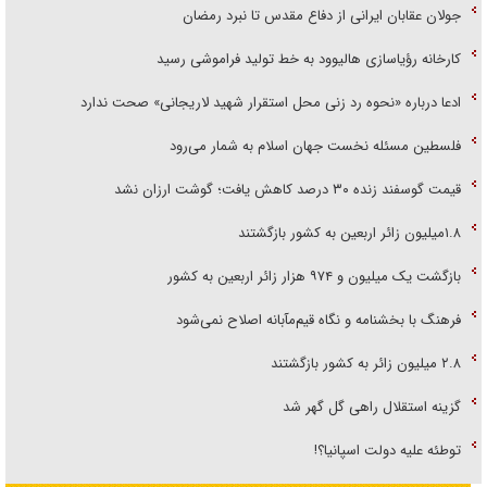
جولان عقابان ایرانی از دفاع مقدس تا نبرد رمضان
کارخانه رؤیاسازی هالیوود به خط تولید فراموشی رسید
ادعا درباره «نحوه رد زنی محل استقرار شهید لاریجانی» صحت ندارد
فلسطین مسئله نخست جهان اسلام به شمار می‌رود
قیمت گوسفند زنده ۳۰ درصد کاهش یافت؛ گوشت ارزان نشد
۱.۸میلیون زائر اربعین به کشور بازگشتند
بازگشت یک میلیون و ۹۷۴ هزار زائر اربعین به کشور
فرهنگ با بخشنامه و نگاه قیم‌مآبانه اصلاح نمی‌شود
۲.۸ میلیون زائر به کشور بازگشتند
گزینه استقلال راهی گل گهر شد
توطئه علیه دولت اسپانیا؟!