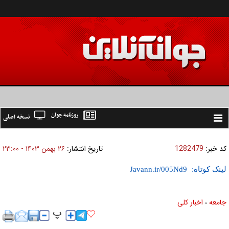
روزنامه جوان
نسخه اصلی
Toggle
navigation
کد خبر:
1282479
تاریخ انتشار:
۲۶ بهمن ۱۴۰۳ - ۲۳:۰۰
لینک کوتاه:
جامعه
اخبار كلی
»