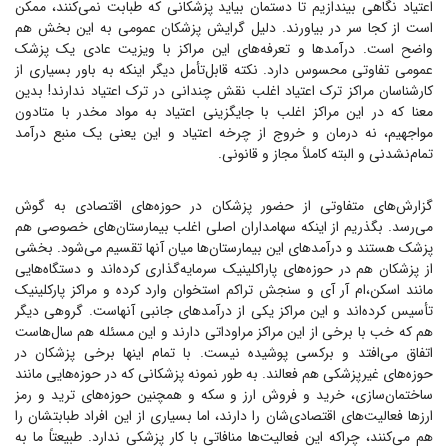
اعتیاد نگاهی بیندازیم تا دستمان بیاید پزشکانی که طبابت نمی‌کنند، ممکن
است از کجا سر در بیاورند. دلیل گرایش پزشکان عمومی به این بخش هم
واضح است. درآمد‌ها و تعرفه‌های این مراکز با ویزیت عادی یک پزشک
عمومی تفاوتی محسوس دارد. نکته قابل‌تأمل دیگر اینکه به باور بسیاری از
کارشناسان مراکز ترک اعتیاد اغلب نقش چندانی در ترک اعتیاد ندارند! بدین
معنا که در این مراکز اغلب با جایگزینی اعتیاد به مواد مخدر با متادون
مواجهیم، نه درمان و خروج از چرخه اعتیاد و این یعنی یک منبع درآمد
تمام‌نشدنی و البته کاملاً مجاز و قانونی.
گزارش‌های متفاوتی از حضور پزشکان در حوزه‌های اقتصادی به گوش
می‌رسد. بگذریم از اینکه سهامداران اصلی اغلب بیمارستان‌های خصوصی هم
پزشک هستند و درآمد‌های این بیمارستان‌ها میان آنها تقسیم می‌شود. بخشی
از پزشکان هم در حوزه‌های پاراکلینیک سرمایه‌گذاری کرده‌اند و دستگاه‌هایی
مانند اسکن،‌ام آر آی و سنجش تراکم استخوان وارد کرده و مراکز پارکلینیک
تأسیس کرده‌اند و این مراکز یکی از درآمد‌های جانبی آنهاست. گروهی دیگر
هم که خب با برخی از این مراکز مراوداتی دارند و این مسئله هم سال‌هاست
اتفاق می‌افتد و برکسی پوشیده نیست. با تمام اینها برخی پزشکان در
حوزه‌های غیر‌پزشکی هم فعالند. به طور نمونه پزشکانی که در حوزه‌هایی مانند
ساختمان‌سازی، خرید و فروش ارز و سکه و همچنین حوزه‌های ترید و رمز
ارز‌ها فعالیت‌های اقتصادی‌شان را دارند، اما بسیاری از این افراد طبابتشان را
هم می‌کنند، چراکه این فعالیت‌ها منافاتی با کار پزشکی ندارد. طبیعتاً ما به