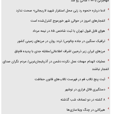
مهاجرتی با ۳۰۰ شاکی رو شد
ادعا درباره «نحوه رد زنی محل استقرار شهید لاریجانی» صحت ندارد
انفجار‌های امروز در حوالی شهر خورموج کنترل‌شده است
هوای قابل قبول تهران با ثبت شاخص ۸۵ در نیمه مرداد
ترافیک سنگین در جاده چالوس/ تردد روان در مرز‌های زمینی کشور
مرز‌های ایران زیر ذره‌بین اشراف اطلاعاتی/مقابله جدی با پدیده قاچاق
عملیات انهدام مهمات عمل نکرده دشمن در آذربایجان‌غربی/ مردم نگران صدای
انفجار نباشند
ثبت پنج تالاب قم در فهرست تالاب‌های قانون حفاظت
دستگیری قاتل فراری در نوشهر
۸ کشته در دو تصادف شب گذشته
هیرکانی در چنگ ویلاسازی‌ها