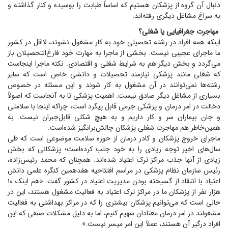
دنبال آن گروه از پزشکان هستیم که اساساً طبابت را بوسیده و کنار گذاشته و
به سراغ مشاغل دیگری رفته‌اند.
مهاجرت جغرافیایی یا شغلی؟
اینکه همه افراد در رشته تحصیلی خود به کار مشغول نشوند، لااقل در کشور
ما ماجرای عجیبی نیست. بخشی از ماجرا به مهارت خود فارغ‌التحصیلان باز
می‌گردد و بخش دیگر هم به شرایط شغلی و اقتصادی. نکته ماجرا اینجاست
که شغلی مانند پزشکی نیازمند تحصیلات و دانشی خاص است که سایر
رشته‌ها نمی‌توانند در آن مشغول به کار شوند و این مسئله در خصوص
بسیاری از مشاغل دیگر صادق نیست. اهمیت پزشکی تا به آنجاست که اصولاً
دخالت در امر درمان و پزشکی جرمی قابل پیگرد است، چراکه اینجا با سلامتی
و جان بیماران سر و کار داریم و به هیچ شکلی قابل‌جبران نیست. به
همین‌خاطر هم مهاجرت شغلی پزشکان چالش‌برانگیز شده‌است.
ماجرای خروج پزشکان و کادر درمان از حوزه سلامت موضوعی است که طی
سال‌های اخیر توجه زیادی را به خود جلب کرده‌است؛ پزشکانی که بخش
زیادی از آنها جذب مراکز ترک اعتیاد شده‌اند. همچنان که محمد رئیس‌زاده،
رئیس سازمان نظام پزشکی در مراسم افتتاحیه هفدهمین کنگره علمی دانش
اعتیاد با انتقاد از گسیخته بودن مدیریت اعتیاد در کشور گفت: «هم اینک ۱۰
هزار نفر از پزشکان ما در مراکز ترک اعتیاد به فعالیت مشغول هستند، این در
حالی است که می‌توانیم پزشکان بیشتری را که در مراکز بهداشتی به فعالیت
مشغولند در امر درمان معتادان سهیم کنیم، اما به دلیل مشکلات صنفی که این
افراد درگیر آن هستند، عملاً این امر میسر نیست.»