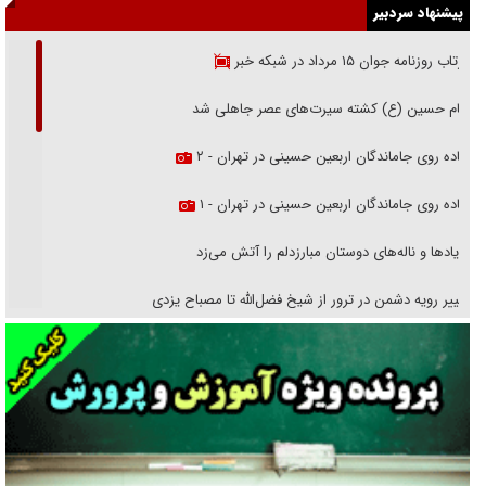
پیشنهاد سردبیر
بازتاب روزنامه جوان ۱۵ مرداد در شبکه خبر
امام حسین (ع) کشته سیرت‌های عصر جاهلی شد
پیاده روی جاماندگان اربعین حسینی در تهران - ۲
پیاده روی جاماندگان اربعین حسینی در تهران - ۱
فریاد‌ها و ناله‌های دوستان مبارزدلم را آتش می‌زد
تغییر رویه دشمن در ترور از شیخ فضل‌الله تا مصباح یزدی
خرید قسطی اولش خنده و آخرش گریه است!
فوتبال و آن «بالا»!
راهبرد غافلگیری با نسل جدید پهپاد‌ها