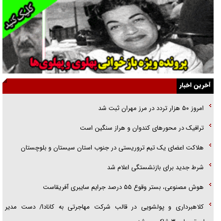
جنجال پزشکان تقلبی در صنعت زیبایی
یهودی‌ها در ادبیات داستانی اروپا؛ از شکسپیر تا دیکنز
گفت‌وگو با خواهر یکی از شهدای جنگ رمضان/ خواهرم فرمانده جهادی و
اهل خدمت بی‌منت بود
جزئیات شکنجه‌هایم فراتر از آن است که در بیان بگنجد!
آخرین اخبار
گزارش «جوان» از قوانین سخت‌گیرانه ۶ قاره در برابر یورش به پاسگاه‌های
امروز ۵۰ هزار تردد در مرز مهران ثبت شد
پلیس
ترافیک در محور‌های کندوان و هراز سنگین است
تحلیل ابعاد پیام رهبر انقلاب به حزب‌الله/ مقاومت نقشه راه آینده غرب آسیا
هلاکت اعضای یک تیم تروریستی در جنوب استان سیستان و بلوچستان
شرط جدید برای بازنشستگی اعلام شد
هوش مصنوعی، بستر وقوع ۵۵ درصد جرایم سایبری آفریقاست
کلاهبرداری و پولشویی در قالب شرکت مهاجرتی به کانادا/ دست مدیر