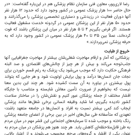
رضا لاری‌پور، معاون فنی سازمان نظام پزشکی هم در این‌باره گفته‌است: «در
حال حاضر ۱۰۰ هزار پزشک عمومی در کشور وجود دارد که حدود ۱۲ هزار نفر
آنها دوران فعالیت در رزیدنتی و دستیاری تخصصی پزشکی را می‌گذرانند و
حدود ۵۰ هزار نفر از این پزشکان عمومی در گردونه خدمت مشغول فعالیت
هستند. اگر فرض بگیریم ۴ تا ۵ هزار نفر در میان این پزشکان باشند که فوت
کرده‌اند، عملاً بین ۳۵ تا ۴۰ هزار پزشک عمومی در کشور وجود دارد که به
حرفه پزشکی نمی‌پردازند.»
خروج از طبابت
پزشکانی که آمار و ارقام مهاجرت شغلی‌شان بیشتر از مهاجرت جغرافیایی آنها
جلب‌توجه می‌کند و بیش از هر چیز از چالش‌های اقتصادی و صد البته
فرهنگی حکایت دارد که موجب می‌شود یک پزشک به رغم قسم خوردن برای
نجات جان انسان‌ها درآمد و پول برایش اولویت شود و هر جایی که بتواند
پول بیشتری در بیاورد به آن سمت کشیده شود. هر چند این بدین معنا
نیست که بخواهیم از ضرورت تأمین معاش شایسته و متناسب با جایگاه
اقشار مختلف از جمله پزشکان عبور کنیم و نقش‌شان را در ساختار سلامت
کشور نادیده بگیریم، اما شاید وظیفه انسانی برخی شغل‌ها مانند پزشکی
ایجاب کند کمی بیشتر نسبت به افراد و انسان‌ها در جامعه متعهد باشند؛
تعهدی که متأسفانه طی سال‌های اخیر در بین برخی از اعضای جامعه پزشکی
رنگ باخته و موجب شده تا سرمایه‌های اجتماعی این قشر مهم در میان مردم
به طرز قابل‌ملاحظه‌ای کاهش یابد. هر چند هنوز هم پزشکان در میان مردم به
عنوان یکی از اقشار و گروه‌های مرجع محسوب می‌شوند و از اعتبار بالایی