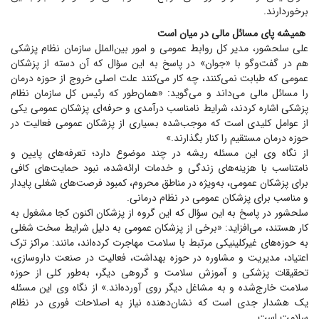
برخوردارند.
همیشه پای مسائل مالی در میان است
علی سلحشور، مدیر کل روابط عمومی و امور بین‌الملل سازمان نظام پزشکی
هم در گفت‌و‌گو با «جوان» در پاسخ به این سؤال که آن دسته از پزشکان
عمومی که طبابت نمی‌کنند، چه کار می‌کنند علت اصلی خروج از حوزه درمان
را مسائل مالی می‌داند و می‌گوید: «همان‌طور که رئیس کل سازمان نظام
پزشکی اشاره کردند، شرایط نامناسب درآمدی و حرفه‌ای پزشکان عمومی یکی
از عوامل کلیدی است که موجب‌شده بسیاری از پزشکان عمومی فعالیت در
حوزه درمان مستقیم را کنار بگذارند.»
از نگاه وی این مسئله ریشه در چند موضوع دارد؛ تعرفه‌های پایین و
نامتناسب با هزینه‌های زندگی و خدمات ارائه‌شده، نبود حمایت‌های کافی
برای پزشکان عمومی، به‌ویژه در مناطق محروم، کمبود فرصت‌های شغلی پایدار
و مناسب برای پزشکان عمومی در نظام درمانی.
سلحشور در پاسخ به این سؤال که این گروه از پزشکان اکنون کجا مشغول به
کار هستند، می‌افزاید: «برخی از پزشکان عمومی به دلیل شرایط سخت شغلی
به حوزه‌های غیرکلینیکی مرتبط با سلامت مهاجرت کرده‌اند، مانند: مراکز ترک
اعتیاد، مدیریت و مشاوره در حوزه بهداشت، فعالیت در صنعت داروسازی،
تحقیقات پزشکی و آموزش سلامت و گروهی دیگر، به‌طور کلی از حوزه
سلامت خارج‌شده و به مشاغل دیگر روی آورده‌اند.» از نگاه وی این مسئله
یک هشدار جدی است که نشان‌دهنده نیاز به اصلاحات فوری در نظام
سلامت است.