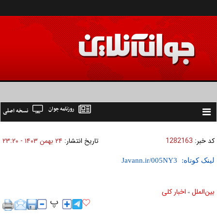
روزنامه جوان
نسخه اصلی
Toggle
navigation
کد خبر:
1282163
تاریخ انتشار:
۲۴ بهمن ۱۴۰۳ - ۲۳:۲۰
لینک کوتاه:
بين‌الملل
اخبار كلی
»