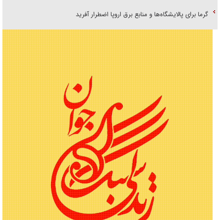
گرما برای پالایشگاه‌ها و منابع برق اروپا اضطرار آفرید