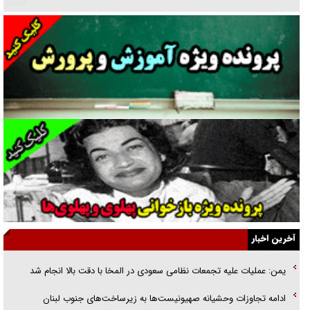
دنده دولت به واگذاری مسئله‌دار ایران‌خودرو/ خصوصی‌سازی یا انحصار؟
غریزه‌ی بقا و آقای باقی و رفقا
جراحی‌های زیبایی با مدرک فوق‌دیپلم! + گفت‌وگو با متهم
گفت‌وگو با همسر یکی از شهدای جنگ رمضان/ پیکر بی‌سر شهید را از
انگشت‌های پا شناسایی کردیم
نسلی که آنلاین الگو می‌گیرد
گفت‌وگو با آیت‌الله جاودان/ جفای مخالفان مکانت معنوی رهبر شهید را
ارتقا می‌داد
آخرین اخبار
راننده مست به قانون می‌خندد
یمن: عملیات علیه تجمعات نظامی سعودی در المخا با دقت بالا انجام شد
همه آقای دوربینی شده‌ایم!
ادامه تجاوزات وحشیانه صهیونیست‌ها به زیرساخت‌های جنوب لبنان
قصه ناتمام سرویس مدارس