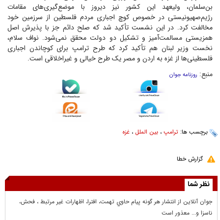
بن‌سلمان، ولیعهد این کشور نیز دیروز با موضع‌گیری‌های مقامات
رژیم‌صهیونیستی در خصوص کوچ اجباری مردم فلسطین از سرزمین خود
مخالفت کرد. در این نشست تأکید شد که صلح دائم جز با پذیرش اصل
همزیستی مسالمت‌آمیز و تشکیل دو دولت محقق نمی‌شود. نواف سلام،
نخست وزیر لبنان هم تأکید کرد که طرح ترامپ برای کوچاندن اجباری
فلسطینی‌ها از غزه به اردن و مصر یک طرح خیالی و غیراخلاقی است.
منبع:
روزنامه جوان
برچسب ها:
ترامپ
،
بین الملل
،
غزه
گزارش خطا
نظر شما
جوان آنلاين از انتشار هر گونه پيام حاوي تهمت، افترا، اظهارات غير مرتبط ، فحش،
ناسزا و... معذور است