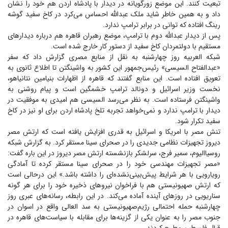
تبعیت کنند. این موضع زورگویانه در دیدار با پادشاه اردن هم خود را نشان
داد و به همین خاطر شاید ملک عبدالله احساس می‌کرد در کاخ سفید گوشه
رینگ افتاده که توانی در برابر ترامپ ندارد.
پس از دیدار عبدالله دوم با ترامپ، موضع رهبران قاهره هم درباره دیدار‌های
مستقیم با دولتمردان کاخ سفید از دستور کار خارج شده است.
شبکه العربیه روز چهارشنبه به نقل از منابع مصری گزارش داد که سفر
«عبدالفتاح السیسی» رئیس‌جمهور این کشور به واشینگتن تا اطلاع ثانوی به
تعویق افتاده است. این منابع گفتند که قاهره از اظهارات بنیامین نتانیاهو،
نخست وزیر اسرائیل و دونالد ترامپ خشمگین است و پیام روشنی به
واشینگتن فرستاده است. به نظر می‌رسد السیسی هم امیدی به موفقیت در
دیدار با ترامپ ندارد و نمی‌خواهد تجربه تلخ پادشاه اردن برای او نیز در کاخ
سفید تکرار شود.
تنش مصر با امریکا و اسرائیل به قدری افزایش یافته است که ارتش مصر
دیروز تجهیزات نظامی جدیدی را در صحرای سینا مستقر کرد. به گزارش شبکه
روسیا‌الیوم، سمیر فرج، سرلشکر بازنشسته ارتش مصر دیروز در این باره گفت:
«مصر تجهیزات مهندسی خود را در صحرای سینا مستقر کرده تا آمادگی
رویارویی با هر شرایط پیش‌بینی‌نشده‌ای را داشته باشد.» این درحالی است
که ارتش صهیونیستی هم با فراخوان نیرو‌های ذخیره خود را برای هر گونه
سناریویی در روز‌های آینده آماده می‌کند. در این رابطه، رسانه‌های عبری روز
چهارشنبه حمله احتمالی رژیم‌صهیونیستی به سد العالی واقع در اسوان در
جنوب مصر را به عنوان یکی از گزینه‌ها برای مقابله با سیاست‌های قاهره در