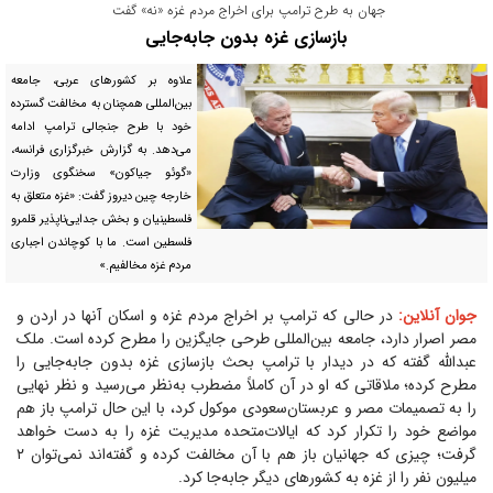
جهان به طرح ترامپ برای اخراج مردم غزه «نه» گفت
بازسازی غزه بدون جابه‌جایی
علاوه بر کشور‌های عربی، جامعه
بین‌المللی همچنان به مخالفت گسترده
خود با طرح جنجالی ترامپ ادامه
می‌دهد. به گزارش خبرگزاری فرانسه،
«گوئو جیاکون» سخنگوی وزارت
خارجه چین دیروز گفت: «غزه متعلق به
فلسطینیان و بخش جدایی‌ناپذیر قلمرو
فلسطین است. ما با کوچاندن اجباری
مردم غزه مخالفیم.»
جوان آنلاین:
در حالی که ترامپ بر اخراج مردم غزه و اسکان آنها در اردن و
مصر اصرار دارد، جامعه بین‌المللی طرحی جایگزین را مطرح کرده است. ملک
عبدالله گفته که در دیدار با ترامپ بحث بازسازی غزه بدون جابه‌جایی را
مطرح کرده؛ ملاقاتی که او در آن کاملاً مضطرب به‌نظر می‌رسید و نظر نهایی
را به تصمیمات مصر و عربستان‌سعودی موکول کرد، با این حال ترامپ باز هم
مواضع خود را تکرار کرد که ایالات‌متحده مدیریت غزه را به دست خواهد
گرفت؛ چیزی که جهانیان باز هم با آن مخالفت کرده و گفته‌اند نمی‌توان ۲
میلیون نفر را از غزه به کشور‌های دیگر جابه‌جا کرد.