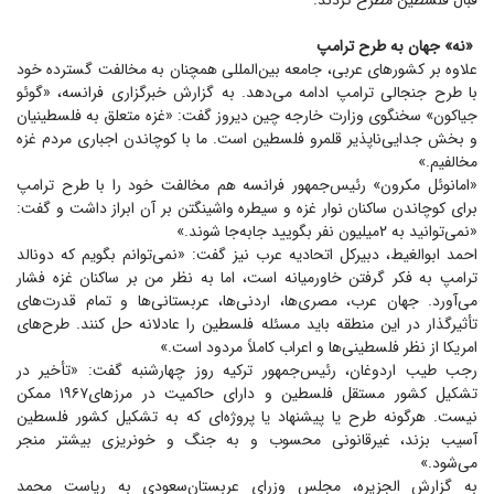
قبال فلسطین مطرح کردند.
«نه» جهان به طرح ترامپ
علاوه بر کشور‌های عربی، جامعه بین‌المللی همچنان به مخالفت گسترده خود
با طرح جنجالی ترامپ ادامه می‌دهد. به گزارش خبرگزاری فرانسه، «گوئو
جیاکون» سخنگوی وزارت خارجه چین دیروز گفت: «غزه متعلق به فلسطینیان
و بخش جدایی‌ناپذیر قلمرو فلسطین است. ما با کوچاندن اجباری مردم غزه
مخالفیم.»
«امانوئل مکرون» رئیس‌جمهور فرانسه هم مخالفت خود را با طرح ترامپ
برای کوچاندن ساکنان نوار غزه و سیطره واشینگتن بر آن ابراز داشت و گفت:
«نمی‌توانید به ۲میلیون نفر بگویید جابه‌جا شوند.»
احمد ابوالغیط، دبیرکل اتحادیه عرب نیز گفت: «نمی‌توانم بگویم که دونالد
ترامپ به فکر گرفتن خاورمیانه است، اما به نظر من بر ساکنان غزه فشار
می‌آورد. جهان عرب، مصری‌ها، اردنی‌ها، عربستانی‌ها و تمام قدرت‌های
تأثیرگذار در این منطقه باید مسئله فلسطین را عادلانه حل کنند. طرح‌های
امریکا از نظر فلسطینی‌ها و اعراب کاملاً مردود است.»
رجب طیب اردوغان، رئیس‌جمهور ترکیه روز چهارشنبه گفت: «تأخیر در
تشکیل کشور مستقل فلسطین و دارای حاکمیت در مرزهای۱۹۶۷ ممکن
نیست. هرگونه طرح یا پیشنهاد یا پروژه‌ای که به تشکیل کشور فلسطین
آسیب بزند، غیرقانونی محسوب و به جنگ و خونریزی بیشتر منجر
می‌شود.»
به گزارش الجزیره، مجلس وزرای عربستان‌سعودی به ریاست محمد