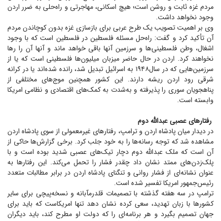
مردم غزه ثابت و روشن است؛ هیچ اسکانی، مهاجرتی و راه‌حلی به ضرر اردن
وجود نخواهد داشت.
وی بر اهمیت تصویب یک طرح عربی برای بازسازی غزه بدون کوچاندن مردم
آن تأکید کرد و گفت: راه‌حل مسئله فلسطین در فلسطین است که با وجود
اشغال، وطن فلسطینی‌ها و سرزمین آنها باقی خواهد ماند و آنها آن را رها
نخواهند کرد. اردن در حال حاضر میزبان میلیون‌ها فلسطینی است که یا از
سرزمین‌هایی که در سال۱۹۴۸ به اسرائیل تبدیل شد، رانده شده‌اند یا در کرانه
شرقی رود اردن ریشه دارند. این کشور همچنین موج‌های مختلفی از
پناهجویان سوری را پذیرفته و به‌شدت به کمک‌های اقتصادی و نظامی امریکا
وابسته است.
رفتار‌های عصبی عبدالله دوم
در دیدار میان پادشاه اردن و ترامپ، رفتار‌های غیرمعمولی از سوی پادشاه اردن
مشاهده شد که توجه رسانه‌ها را به خود جلب کرد. برخی گزارش‌ها حاکی از
آن است که ملک عبدالله دوم دچار تیک‌های عصبی شدید بوده است و با
پلک‌زدن‌های ممتد نشان داد چقدر فشار را تحمل می‌کند. این رفتار‌ها به
عنوان نشانه‌ای از فشار روانی و تنگنای پادشاه اردن در برابر مطالبات متعدد
رئیس‌جمهور امریکا تفسیر شده است.
ترامپ در سه هفته گذشته با تصمیمات قلدرمآبانه و نسخه‌پیچی برای سایر
کشور‌ها با زبان تهدید، سعی کرده نشان دهد تنها امریکاست که باید برای
جهان تصمیم بگیرد و هر برنامه‌ای را که دولت او مطرح کند، باید دیگران