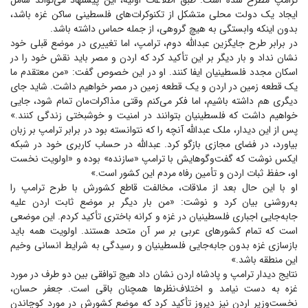
ترامپ مطرح شده است. طبق اطلاعات اولیه، این پیشنهاد می‌تواند شامل
ایجاد یک دولت محلی متشکل از تکنوکرات‌های فلسطینی ساکن غزه باشد،
بدون اینکه وابستگی به هیچ گروهی، از جمله حماس داشته باشد.
در برابر طرح جایگزین عبدالله دوم، ترامپ، اما تغییری در موضع قبلی خود
نشان نداد و بار دیگر بر این تأکید کرد که اردن و مصر باید نقش خود را در
اسکان مجدد فلسطینیان ایفا کنند. او در این خصوص گفت: «من معتقدم ما
یک قطعه زمین در اردن و یک قطعه زمین در مصر خواهیم داشت. شاید جای
دیگری هم داشته باشیم، اما فکر می‌کنم وقتی مذاکرات‌مان تمام شود، جایی
خواهیم داشت که فلسطینیان بتوانند در امنیت و خوشبختی زندگی کنند.»
پس از این دیدار، ملک عبدالله آنچه را که نتوانسته بود در برابر ترامپ بر زبان
بیاورد، در فضای مجازی بازگو کرد. عبدالله در حساب کاربری خود در شبکه
ایکس نوشت که گفت‌وگوهایش با ترامپ «سازنده» بوده و «اولویت نخست
او، حفظ ثبات اردن و تأمین رفاه مردم این کشور است.»
او با این حال بعد از ملاقات، مخالفت قاطع کشورش با طرح ترامپ را
به‌روشنی بیان کرد و نوشت: «من بار دیگر بر موضع ثابت اردن علیه
جابه‌جایی اجباری فلسطینیان در غزه و کرانه باختری تأکید کردم. این موضعی
است که تمام کشور‌های عربی بر سر آن متحد هستند. اولویت همه باید
بازسازی غزه بدون جابه‌جایی فلسطینیان و رسیدگی به شرایط انسانی وخیم
این منطقه باشد.»
نتایج دیدار ترامپ و پادشاه اردن نشان داد هیچ توافقی بین دو طرف در مورد
غزه به دست نیامد و اختلاف‌نظر‌ها همچنان باقی است. جعفر حسان،
نخست‌وزیر اردن نیز دیروز تأکید کرد که موضع کشورش در مورد کوچاندن