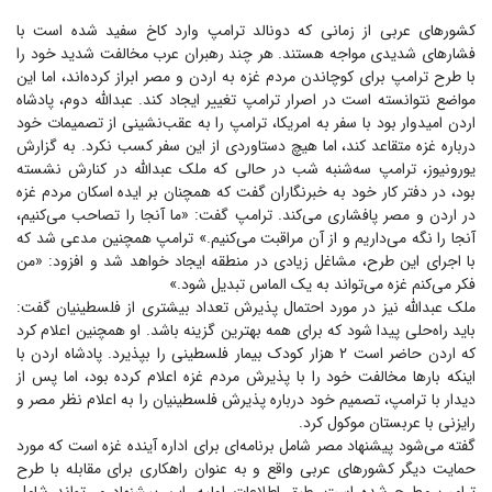
کشور‌های عربی از زمانی که دونالد ترامپ وارد کاخ سفید شده است با
فشار‌های شدیدی مواجه هستند. هر چند رهبران عرب مخالفت شدید خود را
با طرح ترامپ برای کوچاندن مردم غزه به اردن و مصر ابراز کرده‌اند، اما این
مواضع نتوانسته است در اصرار ترامپ تغییر ایجاد کند. عبدالله دوم، پادشاه
اردن امیدوار بود با سفر به امریکا، ترامپ را به عقب‌نشینی از تصمیمات خود
درباره غزه متقاعد کند، اما هیچ دستاوردی از این سفر کسب نکرد. به گزارش
یورونیوز، ترامپ سه‌شنبه شب در حالی که ملک عبدالله در کنارش نشسته
بود، در دفتر کار خود به خبرنگاران گفت که همچنان بر ایده اسکان مردم غزه
در اردن و مصر پافشاری می‌کند. ترامپ گفت: «ما آنجا را تصاحب می‌کنیم،
آنجا را نگه می‌داریم و از آن مراقبت می‌کنیم.» ترامپ همچنین مدعی شد که
با اجرای این طرح، مشاغل زیادی در منطقه ایجاد خواهد شد و افزود: «من
فکر می‌کنم غزه می‌تواند به یک الماس تبدیل شود.»
ملک عبدالله نیز در مورد احتمال پذیرش تعداد بیشتری از فلسطینیان گفت:
باید راه‌حلی پیدا شود که برای همه بهترین گزینه باشد. او همچنین اعلام کرد
که اردن حاضر است ۲ هزار کودک بیمار فلسطینی را بپذیرد. پادشاه اردن با
اینکه بار‌ها مخالفت خود را با پذیرش مردم غزه اعلام کرده بود، اما پس از
دیدار با ترامپ، تصمیم خود درباره پذیرش فلسطینیان را به اعلام نظر مصر و
رایزنی با عربستان موکول کرد.
گفته می‌شود پیشنهاد مصر شامل برنامه‌ای برای اداره آینده غزه است که مورد
حمایت دیگر کشور‌های عربی واقع و به عنوان راهکاری برای مقابله با طرح