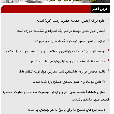
گفت‌وگو با خواهر یکی از شهدای جنگ رمضان/ خواهرم فرمانده جهادی و
آخرین اخبار
اهل خدمت بی‌منت بود
جلوه بزرگ اربعین، حماسه حضرت زینب (س) است
جزئیات شکنجه‌هایم فراتر از آن است که در بیان بگنجد!
انتشار اخبار جعلی توسط ترامپ یک استراتژی شکست خورده است
گزارش «جوان» از قوانین سخت‌گیرانه ۶ قاره در برابر یورش به پاسگاه‌های
اجازه باز شدن مسیر دوم در تنگه هرمز را نخواهیم داد
پلیس
توسعه انرژی پاک، عدالت یارانه‌ای و اصلاح مدیریت، سه محور تحول اقتصادی
مشروطه نقطه عطف بیداری و آزادی‌خواهی ملت ایران بود
تاکید مجلس بر لزوم بازگشایی ثبت سفارش مواد اولیه تنظیم بازار
۲۱ عامل موساد و ۴ عضو باند‌های مسلح بازداشت شدند
معاون هماهنگ‌کننده نیروی هوایی ارتش: وضعیت سه خلبان عملیات حمله به
العدید هنوز مشخص نیست
دست نیرو‌های مسلح ما برای پاسخ به هر تهدیدی پر است