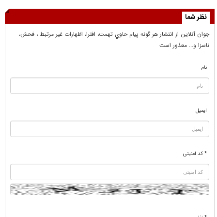
نظر شما
جوان آنلاين از انتشار هر گونه پيام حاوي تهمت، افترا، اظهارات غير مرتبط ، فحش،
ناسزا و... معذور است
نام
ایمیل
* کد امنیتی