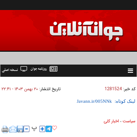
روزنامه جوان
نسخه اصلی
Toggle
navigation
کد خبر:
1281524
تاریخ انتشار:
۲۰ بهمن ۱۴۰۳ - ۲۲:۴۱
لینک کوتاه:
سیاست
اخبار کلی
»