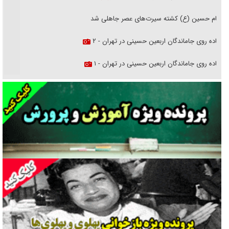
امام حسین (ع) کشته سیرت‌های عصر جاهلی شد
پیاده روی جاماندگان اربعین حسینی در تهران - ۲
پیاده روی جاماندگان اربعین حسینی در تهران - ۱
فریاد‌ها و ناله‌های دوستان مبارزدلم را آتش می‌زد
تغییر رویه دشمن در ترور از شیخ فضل‌الله تا مصباح یزدی
خرید قسطی اولش خنده و آخرش گریه است!
فوتبال و آن «بالا»!
راهبرد غافلگیری با نسل جدید پهپاد‌ها
جنجال پزشکان تقلبی در صنعت زیبایی
یهودی‌ها در ادبیات داستانی اروپا؛ از شکسپیر تا دیکنز