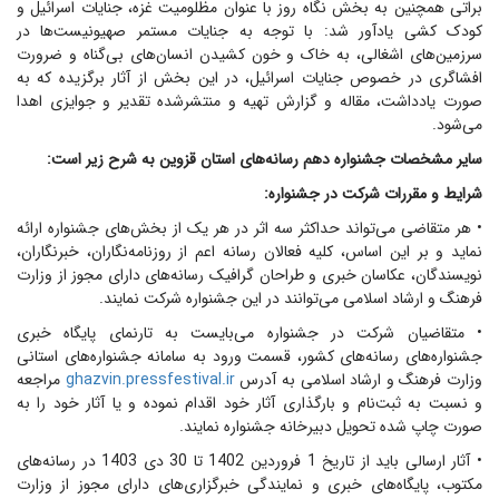
براتی همچنین به بخش نگاه روز با عنوان مظلومیت غزه، جنایات اسرائیل و
کودک کشی یادآور شد: با توجه به جنایات مستمر صهیونیست‌ها در
سرزمین‌های اشغالی، به خاک و خون کشیدن انسان‌های بی‌گناه و ضرورت
افشاگری در خصوص جنایات اسرائیل، در این بخش از آثار برگزیده که به
صورت یادداشت، مقاله و گزارش تهیه و منتشرشده تقدیر و جوایزی اهدا
می‌شود.
سایر مشخصات جشنواره دهم رسانه‌های استان قزوین به شرح زیر است:
شرایط و مقررات شرکت در جشنواره:
• هر متقاضی می‌تواند حداکثر سه اثر در هر یک از بخش‌های جشنواره ارائه
نماید و بر این اساس، کلیه فعالان رسانه اعم از روزنامه‌نگاران، خبرنگاران،
نویسندگان، عکاسان خبری و طراحان گرافیک رسانه‌های دارای مجوز از وزارت
فرهنگ و ارشاد اسلامی می‌توانند در این جشنواره شرکت نمایند.
• متقاضیان شرکت در جشنواره می‌بایست به تارنمای پایگاه خبری
جشنواره‌های رسانه‌های کشور، قسمت ورود به سامانه جشنواره‌های استانی
وزارت فرهنگ و ارشاد اسلامی به آدرس
ghazvin.pressfestival.ir
مراجعه
و نسبت به ثبت‌نام و بارگذاری آثار خود اقدام نموده و یا آثار خود را به
صورت چاپ شده تحویل دبیرخانه جشنواره نمایند.
• آثار ارسالی باید از تاریخ 1 فروردین 1402 تا 30 دی 1403 در رسانه‌های
مکتوب، پایگاه‌های خبری و نمایندگی خبرگزاری‌های دارای مجوز از وزارت