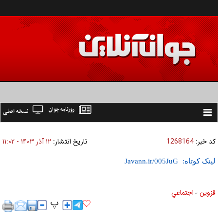
روزنامه جوان
نسخه اصلی
Toggle
navigation
کد خبر:
1268164
تاریخ انتشار:
۱۲ آذر ۱۴۰۳ - ۱۱:۰۲
لینک کوتاه:
قزوین
اجتماعي
»