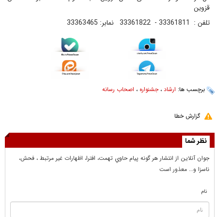
قزوین
تلفن : 33361811 - 33361822 نمابر: 33363465
برچسب ها:
ارشاد
،
جشنواره
،
اصحاب رسانه
گزارش خطا
نظر شما
جوان آنلاين از انتشار هر گونه پيام حاوي تهمت، افترا، اظهارات غير مرتبط ، فحش،
ناسزا و... معذور است
نام