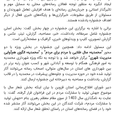
ایجاد انگیزه به منظور توجه فعالان رسانه‌های محلی به مسایل مهم و
تاثیرگذار استانی و جریان‌سازی رسانه‌ای با هدف افزایش تعامل شهروندان و
مسئولان از طریق مطبوعات، خبرگزاری‌ها و پایگاه‌های خبری فعال از دیگر
اهداف جشنواره یادشده هستند.
براتی با اشاره به برگزاری این جشنواره در چهار بخش گفت: بخش‌ اصلی
جشنواره شامل سرمقاله، یادداشت، خبر، مصاحبه، گزارش، تیتر، عکس و
گزارش تصویری، کلیپ و ویدئوهای خبری، گرافیک و صفحه‌آرایی است.
این مسئول ادامه داد: همچنین این جشنواره در بخش ویژه با دو
محور
"محمدیه؛ سال طلایی با مردم برای مردم"
و
"محمدیه؛ الگوی هم‌آوایی
مدیریت شهری"
برگزار خواهد شد و با توجه به نگاه ویژه شهرداری محمدیه
به امور فرهنگی همگام با توسعه و آبادانی شهر و کسب عنوان رتبه برتر در
بین شهرداری های استان در سال‌های متوالی، اصحاب رسانه می‌توانند آثار
تولید شده خود در حوزه مدیریت و جلوه‌های پیشرفت در محمدیه را در قالب
گزارش، یادداشت و مصاحبه به دبیرخانه این جشنواره ارسال کنند.
دبیر شورای اطلاع‌رسانی استان قزوین با بیان اینکه بخش شعار سال با
موضوع جهش تولید با مشارکت مردم در این فراخوان قرار گرفته، گفت: با
عنایت به نامگذاری سال 1403 از سوی مقام معظم رهبری بنام «جهش تولید
با مشارکت مردم»، شرکت کنندگان در این بخش می‌توانند آثار منتشر شده
خود را در فضای رسانه‌های استان در راستای تحقق شعار سال ارائه کنند.