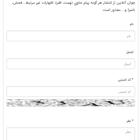
جوان آنلاين از انتشار هر گونه پيام حاوي تهمت، افترا، اظهارات غير مرتبط ، فحش،
ناسزا و... معذور است
نام
ایمیل
* کد امنیتی
* نظر