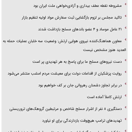
گزارش «جوان» از قوانین سخت‌گیرانه ۶ قاره در برابر یورش به پاسگاه‌های
مشروطه نقطه عطف بیداری و آزادی‌خواهی ملت ایران بود
پلیس
تاکید مجلس بر لزوم بازگشایی ثبت سفارش مواد اولیه تنظیم بازار
تحلیل ابعاد پیام رهبر انقلاب به حزب‌الله/ مقاومت نقشه راه آینده غرب آسیا
۲۱ عامل موساد و ۴ عضو باند‌های مسلح بازداشت شدند
معاون هماهنگ‌کننده نیروی هوایی ارتش: وضعیت سه خلبان عملیات حمله به
العدید هنوز مشخص نیست
دست نیرو‌های مسلح ما برای پاسخ به هر تهدیدی پر است
روایت پزشکیان از اقدامات دولت برای معیشت مردم امشب منتشر می‌شود
در برابر تجاوز دشمنان رهروانی جان بر کف خواهیم بود
ارتش کاملاً آماده است
دستگیری ۸ نفر از اشرار مسلح شاخص و مرتبطین گروهک‌های تروریستی
تهدید‌های ترامپ هیچ‌وقت بازدارندگی برای او نیاورد