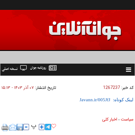
روزنامه جوان
نسخه اصلی
Toggle
navigation
کد خبر:
1267237
تاریخ انتشار:
۰۷ آذر ۱۴۰۳ - ۱۵:۱۳
لینک کوتاه:
سیاست
اخبار کلی
»