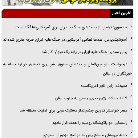
جزئیات شکنجه‌هایم فراتر از آن است که در بیان بگنجد!
آخرین اخبار
گزارش «جوان» از قوانین سخت‌گیرانه ۶ قاره در برابر یورش به پاسگاه‌های
جانسون: ترامپ از پیامد‌های جنگ با ایران برای آمریکایی‌ها آگاه است
پلیس
آسوشیتدپرس: صد‌ها نظامی آمریکایی در جنگ علیه ایران ضربه مغزی شده‌اند
تحلیل ابعاد پیام رهبر انقلاب به حزب‌الله/ مقاومت نقشه راه آینده غرب آسیا
برنی سندرز: جنگ علیه ایران بر پایه یک دروغ آغاز شد
درخواست عفو بین‌الملل و دیده‌بان حقوق بشر برای تحقیق درباره حمله به
خبرنگاران در لبنان
مدودف: ژاپن تابع آمریکاست
ادامه حملات رژیم صهیونیستی به جنوب لبنان
مصر خواستار تدوین چشم‌انداز مشترک عربی برای امنیت منطقه شد
زلنسکی: دو پالایشگاه روسیه را هدف قرار دادیم
حمله نیرو‌های مسلح یمن به مواضع مزدوران سعودی