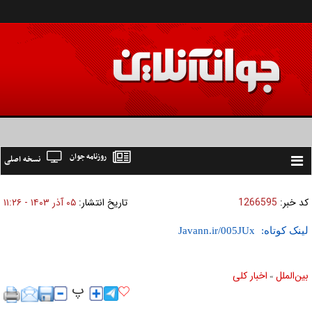
روزنامه جوان
نسخه اصلی
Toggle
navigation
کد خبر:
1266595
تاریخ انتشار:
۰۵ آذر ۱۴۰۳ - ۱۱:۲۶
لینک کوتاه:
بين‌الملل
اخبار كلی
»