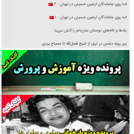
پیاده روی جاماندگان اربعین حسینی در تهران - ۲
پیاده روی جاماندگان اربعین حسینی در تهران - ۱
فریاد‌ها و ناله‌های دوستان مبارزدلم را آتش می‌زد
تغییر رویه دشمن در ترور از شیخ فضل‌الله تا مصباح یزدی
خرید قسطی اولش خنده و آخرش گریه است!
فوتبال و آن «بالا»!
راهبرد غافلگیری با نسل جدید پهپاد‌ها
جنجال پزشکان تقلبی در صنعت زیبایی
یهودی‌ها در ادبیات داستانی اروپا؛ از شکسپیر تا دیکنز
گفت‌وگو با خواهر یکی از شهدای جنگ رمضان/ خواهرم فرمانده جهادی و
اهل خدمت بی‌منت بود