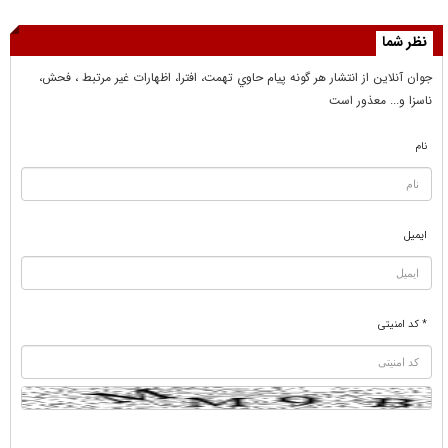
نظر شما
جوان آنلاين از انتشار هر گونه پيام حاوي تهمت، افترا، اظهارات غير مرتبط ، فحش،
ناسزا و... معذور است
نام
ایمیل
* کد امنیتی