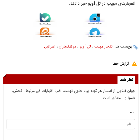
انفجارهای مهیب در تل آویو خبر دادند.
برچسب ها:
انفجار مهیب
،
تل آویو
،
موشک‌باران
،
اسرائیل
گزارش خطا
نظر شما
جوان آنلاين از انتشار هر گونه پيام حاوي تهمت، افترا، اظهارات غير مرتبط ، فحش،
ناسزا و... معذور است
نام