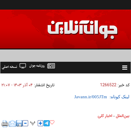
روزنامه جوان
نسخه اصلی
Toggle
navigation
کد خبر:
1266522
تاریخ انتشار:
۰۴ آذر ۱۴۰۳ - ۲۱:۰۷
لینک کوتاه:
بين‌الملل
اخبار كلی
»