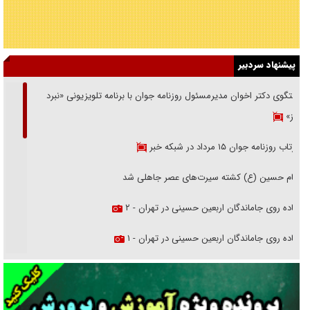
پیشنهاد سردبیر
گفتگوی دکتر اخوان مدیرمسئول روزنامه جوان با برنامه تلویزیونی «نبرد
هرمز»
بازتاب روزنامه جوان ۱۵ مرداد در شبکه خبر
امام حسین (ع) کشته سیرت‌های عصر جاهلی شد
پیاده روی جاماندگان اربعین حسینی در تهران - ۲
پیاده روی جاماندگان اربعین حسینی در تهران - ۱
فریاد‌ها و ناله‌های دوستان مبارزدلم را آتش می‌زد
تغییر رویه دشمن در ترور از شیخ فضل‌الله تا مصباح یزدی