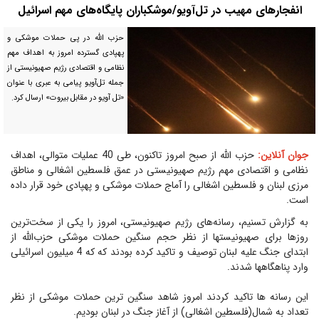
انفجارهای مهیب در تل‌آویو/موشکباران پایگاه‌های مهم‌ اسرائیل
حزب الله در پی حملات موشکی و
پهپادی گسترده امروز به اهداف مهم
نظامی و اقتصادی رژیم صهیونیستی از
جمله تل‌آویو پیامی به عبری با عنوان
«تل آویو در مقابل بیروت» ارسال کرد.
جوان آنلاین:
حزب الله از صبح امروز تاکنون، طی 40 عملیات متوالی، اهداف
نظامی و اقتصادی مهم رژیم صهیونیستی در عمق فلسطین اشغالی و مناطق
مرزی لبنان و فلسطین اشغالی را آماج حملات موشکی و پهپادی خود قرار داده
است.
به گزارش تسنیم، رسانه‌های رژیم صهیونیستی، امروز را یکی از سخت‌ترین
روزها برای صهیونیستها از نظر حجم سنگین حملات موشکی حزب‌الله از
ابتدای جنگ علیه لبنان توصیف و تاکید کرده بودند که که 4 میلیون اسرائیلی
وارد پناهگاهها شدند.
این رسانه ها تاکید کردند امروز شاهد سنگین ترین حملات موشکی از نظر
تعداد به شمال(فلسطین اشغالی) از آغاز جنگ در لبنان بودیم.