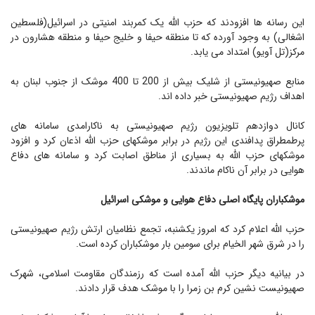
این رسانه ها افزودند که حزب الله یک کمربند امنیتی در اسرائیل(فلسطین
اشغالی) به وجود آورده که تا منطقه حیفا و خلیج حیفا و منطقه هشارون در
مرکز(تل آویو) امتداد می یابد.
منابع صهیونیستی از شلیک بیش از 200 تا 400 موشک از جنوب لبنان به
اهداف رژیم صهیونیستی خبر داده اند.
کانال دوازدهم تلویزیون رژیم صهیونیستی به ناکارامدی سامانه های
پرطمطراق پدافندی این رژیم در برابر موشکهای حزب الله اذعان کرد و افزود
موشکهای حزب الله به بسیاری از مناطق اصابت کرد و سامانه های دفاع
هوایی در برابر آن ناکام ماندند.
موشکباران پایگاه اصلی دفاع هوایی و موشکی اسرائیل
حزب الله اعلام کرد که امروز یکشنبه، تجمع نظامیان ارتش رژیم صهیونیستی
را در شرق شهر الخیام برای سومین بار موشکباران کرده است.
در بیانیه دیگر حزب الله آمده است که رزمندگان مقاومت اسلامی، شهرک
صهیونیست نشین کرم بن زمرا را با موشک هدف قرار دادند.