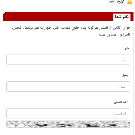
گزارش خطا
نظر شما
جوان آنلاين از انتشار هر گونه پيام حاوي تهمت، افترا، اظهارات غير مرتبط ، فحش،
ناسزا و... معذور است
نام
ایمیل
* کد امنیتی