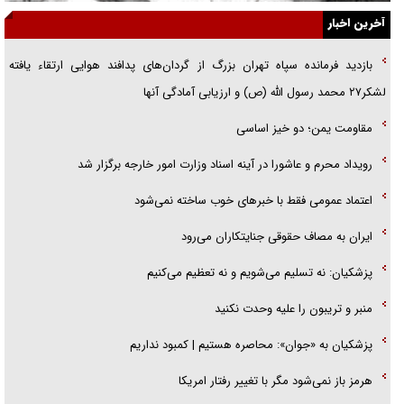
آخرین اخبار
راننده مست به قانون می‌خندد
بازدید فرمانده سپاه تهران بزرگ از گردان‌های پدافند هوایی ارتقاء یافته
همه آقای دوربینی شده‌ایم!
لشکر۲۷ محمد رسول الله (ص) و ارزیابی آمادگی آنها
قصه ناتمام سرویس مدارس
مقاومت یمن؛ دو خیز اساسی
آیا مقاومت فلسطین خلع‌سلاح می‌شود؟
رویداد محرم و عاشورا در آینه اسناد وزارت امور خارجه برگزار شد
اعتماد عمومی فقط با خبرهای خوب ساخته نمی‌شود
ایران به مصاف حقوقی جنایتکاران می‌رود
پزشکیان: نه تسلیم می‌شویم و نه تعظیم می‌کنیم
منبر و تریبون را علیه وحدت نکنید
پزشکیان به «جوان»: محاصره هستیم | کمبود نداریم
هرمز باز نمی‌شود مگر با تغییر رفتار امریکا