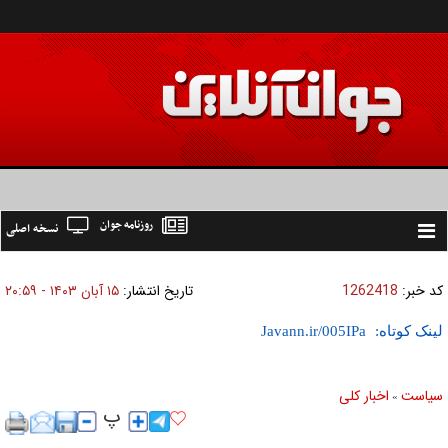
روزنامه جوان
نسخه اصلی
Toggle
navigation
کد خبر:
1262418
تاریخ انتشار:
۱۵ آبان ۱۴۰۳ - ۲۰:۵۹
لینک کوتاه:
سیاست
اخبار کلی
»