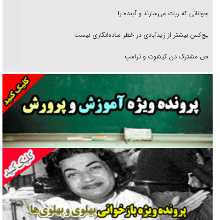
نوجوانانی که ربات می‌سازند و آینده را
هیچ‌کس بیشتر از زیدآبادی در خطر ساده‌انگاری نیست
رقص مشترک دن کیشوت و ترامپ
دنده دولت به واگذاری مسئله‌دار ایران‌خودرو/ خصوصی‌سازی یا انحصار؟
غریزه‌ی بقا و آقای باقی و رفقا
جراحی‌های زیبایی با مدرک فوق‌دیپلم! + گفت‌وگو با متهم
گفت‌وگو با همسر یکی از شهدای جنگ رمضان/ پیکر بی‌سر شهید را از
انگشت‌های پا شناسایی کردیم
نسلی که آنلاین الگو می‌گیرد
گفت‌وگو با آیت‌الله جاودان/ جفای مخالفان مکانت معنوی رهبر شهید را
ارتقا می‌داد