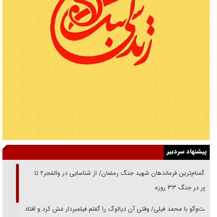
پیشنهاد سردبیر
از گمنام‌ترین فرماندهان شهید جنگ رمضان/ از شناسایی در والفجر۲ تا
حضور در جنگ ۳۳ روزه
گفت‌وگو با محمد فیلی/ وقتی آن دیالوگ را گفتم فیلمبردار غش کرد و افتاد