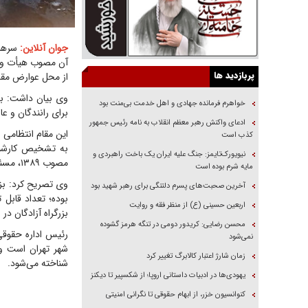
جوان آنلاین:
پربازدید ها
از محل عوارض مقر
وی بیان داشت: به 
خواهرم فرمانده جهادی و اهل خدمت بی‌منت بود
برای رانندگان و ع
ادعای واکنش رهبر معظم انقلاب به نامه رئیس جمهور
این مقام انتظامی 
کذب است
نیویورک‌تایمز: جنگ علیه ایران یک باخت راهبردی و
مصوب ۱۳۸۹، مسئولان و متصدیان مربوطه مقصر قلمداد خواهند شد و در جبران خسارات وارده سهیم خواهند بود.
مایه شرم بوده است
وی تصریح کرد: بزرگ
آخرین صحبت‌های پسرم دلتنگی برای رهبر شهید بود
بوده؛ تعداد قابل
اربعین حسینی (ع) از منظر فقه و روایت
بزرگراه آزادگان د
محسن رضایی: کریدور دومی در تنگه هرمز گشوده
رئیس اداره حقوقی 
نمی‌شود
زمان شارژ اعتبار کالابرگ تغییر کرد
شناخته می‌شود.
یهودی‌ها در ادبیات داستانی اروپا؛ از شکسپیر تا دیکنز
کنوانسیون خزر، از ابهام حقوقی تا نگرانی امنیتی