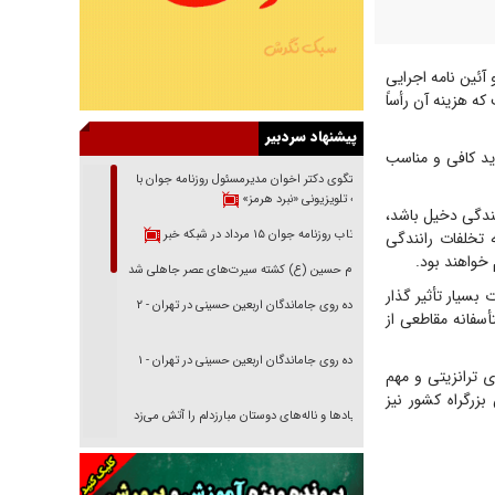
جاد خسروی، با استناد به ماده ۱۱ قانون سازمان برق ایران مصوب سال ۱۳۴۶ و آئین نامه اجرایی
 است که هزینه آن رأساً
پیشنهاد سردبیر
دید کافی و مناسب
گفتگوی دکتر اخوان مدیرمسئول روزنامه جوان با
برنامه تلویزیونی «نبرد هرمز»
نندگی دخیل باشد،
بازتاب روزنامه جوان ۱۵ مرداد در شبکه خبر
اد تبصره ۳ ماده ۱۴ قانون رسیدگی به تخلفات رانندگی
امام حسین (ع) کشته سیرت‌های عصر جاهلی شد
 بسیار تأثیر گذار
پیاده روی جاماندگان اربعین حسینی در تهران - ۲
سفانه مقاطعی از
پیاده روی جاماندگان اربعین حسینی در تهران - ۱
ی ترانزیتی و مهم
 عنوان طولانی‌ترین بزرگراه کشور نیز
فریاد‌ها و ناله‌های دوستان مبارزدلم را آتش می‌زد
تغییر رویه دشمن در ترور از شیخ فضل‌الله تا مصباح
یزدی