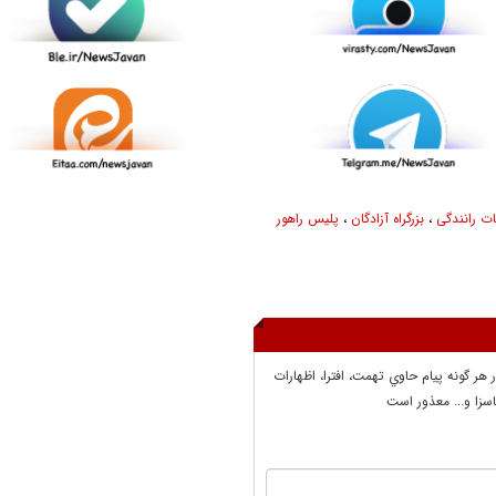
ت رانندگی
،
بزرگراه آزادگان
،
پلیس راهور
ر هر گونه پيام حاوي تهمت، افترا، اظهارات
سزا و... معذور است