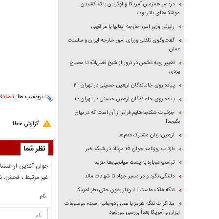
دردسر همزمان آمریکا و اوکراین با ته کشیدن
موشک‌های پاتریوت
رایزنی وزیر امور خارجه ایتالیا با عراقچی
گفت‌وگوی تلفنی وزرای امور خارجه ایران و سلطنت
عمان
تغییر رویه دشمن در ترور از شیخ فضل‌الله تا مصباح
یزدی
پیاده روی جاماندگان اربعین حسینی در تهران - ۲
برچسب ها:
تصادفا
پیاده روی جاماندگان اربعین حسینی در تهران - ۱
جزئیات شکنجه‌هایم فراتر از آن است که در بیان
بگنجد!
گزارش خطا
اربعین؛ زبان مشترک قدم‌ها
نظر شما
بازتاب روزنامه جوان ۱۵ مرداد در شبکه خبر
ترامپ دوباره به پشت میانجی‌ها خزید
جوان آنلاين از انتشا
دلتنگی نکرد و در مسیر جهاد تا شهادت ماند
غير مرتبط ، فحش، نا
تنگه ملک ماست | این‌بار بدون حتی نظر امریکا
نام
مذاکرات تنگه هرمز با عمان دوجانبه است؛ موضوعات
ایران و آمریکا بعداً بررسی می‌شود