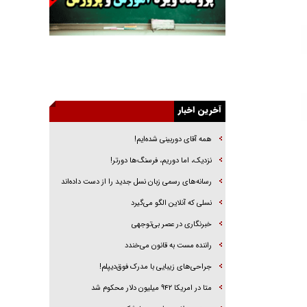
خرید قسطی اولش خنده و آخرش گریه است!
فوتبال و آن «بالا»!
راهبرد غافلگیری با نسل جدید پهپاد‌ها
جنجال پزشکان تقلبی در صنعت زیبایی
یهودی‌ها در ادبیات داستانی اروپا؛ از شکسپیر تا
دیکنز
آخرین اخبار
گفت‌وگو با خواهر یکی از شهدای جنگ رمضان/
همه آقای دوربینی شده‌ایم!
خواهرم فرمانده جهادی و اهل خدمت بی‌منت بود
نزدیک، اما دوریم، فرسنگ‌ها دورتر!
جزئیات شکنجه‌هایم فراتر از آن است که در بیان
بگنجد!
رسانه‌های رسمی زبان نسل جدید را از دست داده‌اند
گزارش «جوان» از قوانین سخت‌گیرانه ۶ قاره در
نسلی که آنلاین الگو می‌گیرد
برابر یورش به پاسگاه‌های پلیس
‌خبرنگاری در عصر بی‌توجهی
راننده مست به قانون می‌خندد
جراحی‌های زیبایی با مدرک فوق‌دیپلم!
متا در امریکا ۹۴۲ میلیون دلار محکوم شد