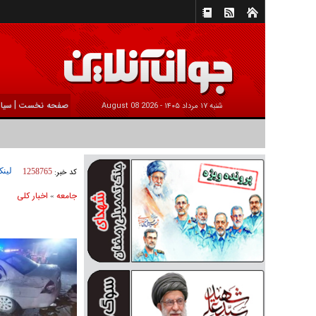
|
صفحه نخست
سیا
شنبه ۱۷ مرداد ۱۴۰۵ -
2026 August 08
لینک
کد خبر:
1258765
جامعه
اخبار كلی
»