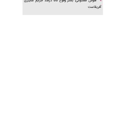
هوش مصنوعی، بستر وقوع ۵۵ درصد جرایم سایبری
آفریقاست