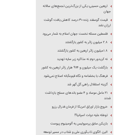
اربعین حسینی؛ یکی از بزرگ‌ترین تجمع‌های سالانه
جهان
قیمت گوسفند زنده ۳۰ درصد کاهش یافت؛ گوشت
ارزان نشد
فلسطین مسئله نخست جهان اسلام به شمار می‌رود
۲.۸ میلیون زائر به کشور بازگشتند
۱.۸میلیون زائر اربعین به کشور بازگشتند
نه کریدور دوم نه مذاکره زیر سایه تهدید
بازگشت یک میلیون و ۹۷۴ هزار زائر اربعین به کشور
فرهنگ با بخشنامه و نگاه قیم‌مآبانه اصلاح نمی‌شود
گزینه استقلال راهی گل گهر شد
۲۱ عامل موساد و ۴ عضو باند‌های مسلح بازداشت
شدند
خروج بازار اوراق امریکا از فرمان فدرال رزرو
توطئه علیه دولت اسپانیا؟!
بازیکن سابق پرسپولیس به آلومینیوم پیوست
البرز، الگوی تاب‌آوری ملی و شتاب در مسیر توسعه