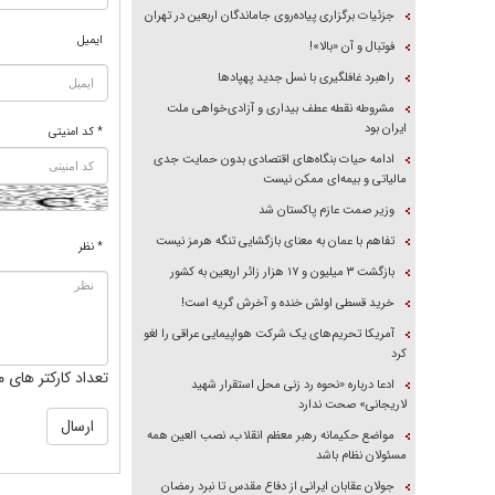
جزئیات برگزاری پیاده‌روی جاماندگان اربعین در تهران
ایمیل
فوتبال و آن «بالا»!
راهبرد غافلگیری با نسل جدید پهپاد‌ها
مشروطه نقطه عطف بیداری و آزادی‌خواهی ملت
ایران بود
* کد امنیتی
ادامه حیات بنگاه‌های اقتصادی بدون حمایت جدی
مالیاتی و بیمه‌ای ممکن نیست
وزیر صمت عازم پاکستان شد
تفاهم با عمان به معنای بازگشایی تنگه هرمز نیست
* نظر
بازگشت ۳ میلیون و ۱۷ هزار زائر اربعین به کشور
خرید قسطی اولش خنده و آخرش گریه است!
آمریکا تحریم‌های یک شرکت هواپیمایی عراقی را لغو
کرد
تعداد کارکتر های م
ادعا درباره «نحوه رد زنی محل استقرار شهید
لاریجانی» صحت ندارد
مواضع حکیمانه رهبر معظم انقلاب، نصب العین همه
مسئولان نظام باشد
جولان عقابان ایرانی از دفاع مقدس تا نبرد رمضان