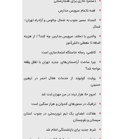
دستمزد دلاری برای هنجارشکنی
قصه ناتمام سرویس مدارس
انسداد مسیر جنوب به شمال چالوس و آزادراه تهران–
شمال
والدین با تخلف سرویس مدارس چه کنند؟ / از هزینه
اضافه تا معطلی دانش‌آموز
کاظمی: رسانه خاستگاه اعتمادسازی است
چرا ساخت آرامستان‌های جدید تهران با تعلل وقفه
مواجه شد؟
روایت کولیوند از خدمات هلال احمر در اربعین
حسینی
امروز ۵۰ هزار تردد در مرز مهران ثبت شد
ترافیک در محور‌های کندوان و هراز سنگین است
هلاکت اعضای یک تیم تروریستی در جنوب استان
سیستان و بلوچستان
شرط جدید برای بازنشستگی اعلام شد