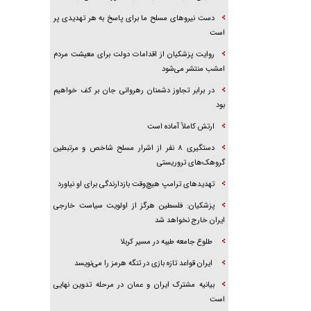
دست نیرو‌های مسلح ما برای پاسخ به هر تهدیدی پر
است
روایت پزشکیان از اقدامات دولت برای معیشت مردم
امشب منتشر می‌شود
در برابر تجاوز دشمنان رهروانی جان بر کف خواهیم
بود
ارتش کاملاً آماده است
دستگیری ۸ نفر از اشرار مسلح شاخص و مرتبطین
گروهک‌های تروریستی
تهدید‌های ترامپ هیچ‌وقت بازدارندگی برای او نیاورد
پزشکیان: فلسطین هرگز از اولویت سیاست خارجی
ایران خارج نخواهد شد
طلوع جامعه طیبه در مسیر کربلا
ایران قواعد تازه بازی در تنگه هرمز را می‌نویسد
بیانیه مشترک ایران و عمان در مرحله تدوین نهایی
است