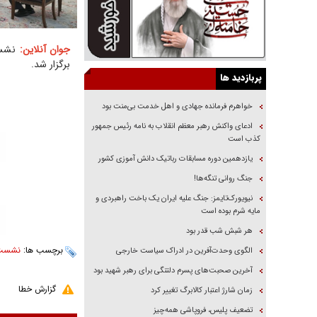
جوان آنلاین:
نشست
برگزار شد.
پربازدید ها
خواهرم فرمانده جهادی و اهل خدمت بی‌منت بود
ادعای واکنش رهبر معظم انقلاب به نامه رئیس جمهور
کذب است
یازدهمین دوره مسابقات رباتیک دانش آموزی کشور
جنگ روانی تنگه‌ها!
نیویورک‌تایمز: جنگ علیه ایران یک باخت راهبردی و
مایه شرم بوده است
هر شبش شب قدر بود
برچسب ها:
نشست 
الگوی وحدت‌آفرین در ادراک سیاست خارجی
آخرین صحبت‌های پسرم دلتنگی برای رهبر شهید بود
گزارش خطا
زمان شارژ اعتبار کالابرگ تغییر کرد
تضعیف پلیس، فروپاشی همه‌چیز