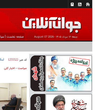
|
صفحه نخست
سیا
جمعه ۱۶ مرداد ۱۴۰۵ -
2026 August 07
لینک
کد خبر:
1255522
سیاست
اخبار کلی
»