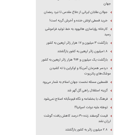
جهان
جولان عقابان ایرانی از دفاع مقدس تا نبرد رمضان
خرید قسطی اولش خنده و آخرش گریه است!
کارخانه رؤیاسازی هالیوود به خط تولید فراموشی
رسید
بازگشت ۳ میلیون و ۱۷ هزار زائر اربعین به کشور
۱.۸میلیون زائر اربعین به کشور بازگشتند
بازگشت یک میلیون و ۹۷۴ هزار زائر اربعین به کشور
دردسر همزمان آمریکا و اوکراین با ته کشیدن
موشک‌های پاتریوت
فلسطین مسئله نخست جهان اسلام به شمار می‌رود
گزینه استقلال راهی گل گهر شد
فرهنگ با بخشنامه و نگاه قیم‌مآبانه اصلاح نمی‌شود
توطئه علیه دولت اسپانیا؟!
قیمت گوسفند زنده ۳۰ درصد کاهش یافت؛ گوشت
ارزان نشد
۲.۸ میلیون زائر به کشور بازگشتند