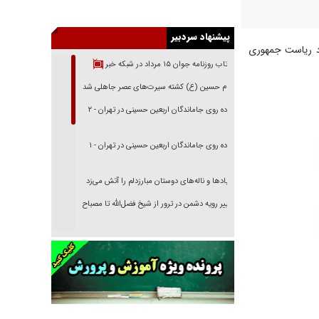
پیشنهاد سردبیر
د ریاست جمهوری
بازتاب روزنامه جوان ۱۵ مرداد در شبکه خبر
امام حسین (ع) کشته سیرت‌های عصر جاهلی شد
پیاده روی جاماندگان اربعین حسینی در تهران - ۲
پیاده روی جاماندگان اربعین حسینی در تهران - ۱
فریاد‌ها و ناله‌های دوستان مبارزدلم را آتش می‌زد
تغییر رویه دشمن در ترور از شیخ فضل‌الله تا مصباح
یزدی
خرید قسطی اولش خنده و آخرش گریه است!
فوتبال و آن «بالا»!
راهبرد غافلگیری با نسل جدید پهپاد‌ها
جنجال پزشکان تقلبی در صنعت زیبایی