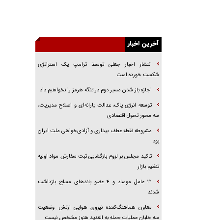
یهودی‌ها در ادبیات داستانی اروپا؛ از شکسپیر تا
دیکنز
گفت‌وگو با خواهر یکی از شهدای جنگ رمضان/
خواهرم فرمانده جهادی و اهل خدمت بی‌منت بود
آخرین اخبار
جزئیات شکنجه‌هایم فراتر از آن است که در بیان
انتشار اخبار جعلی توسط ترامپ یک استراتژی
بگنجد!
شکست خورده است
گزارش «جوان» از قوانین سخت‌گیرانه ۶ قاره در
اجازه باز شدن مسیر دوم در تنگه هرمز را نخواهیم داد
برابر یورش به پاسگاه‌های پلیس
توسعه انرژی پاک، عدالت یارانه‌ای و اصلاح مدیریت،
تحلیل ابعاد پیام رهبر انقلاب به حزب‌الله/ مقاومت
نقشه راه آینده غرب آسیا
سه محور تحول اقتصادی
مشروطه نقطه عطف بیداری و آزادی‌خواهی ملت ایران
بود
تاکید مجلس بر لزوم بازگشایی ثبت سفارش مواد اولیه
تنظیم بازار
۲۱ عامل موساد و ۴ عضو باند‌های مسلح بازداشت
شدند
معاون هماهنگ‌کننده نیروی هوایی ارتش: وضعیت
سه خلبان عملیات حمله به العدید هنوز مشخص نیست