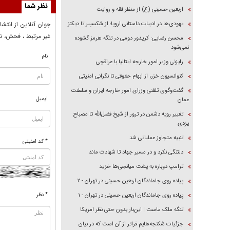
نظر شما
اربعین حسینی (ع) از منظر فقه و روایت
یهودی‌ها در ادبیات داستانی اروپا؛ از شکسپیر تا دیکنز
جوان آنلاين از انتشا
غير مرتبط ، فحش، نا
محسن رضایی: کریدور دومی در تنگه هرمز گشوده
نمی‌شود
نام
رایزنی وزیر امور خارجه ایتالیا با عراقچی
کنوانسیون خزر، از ابهام حقوقی تا نگرانی امنیتی
گفت‌وگوی تلفنی وزرای امور خارجه ایران و سلطنت
ایمیل
عمان
تغییر رویه دشمن در ترور از شیخ فضل‌الله تا مصباح
یزدی
تنبیه متجاوز عملیاتی شد
* کد امنیتی
دلتنگی نکرد و در مسیر جهاد تا شهادت ماند
ترامپ دوباره به پشت میانجی‌ها خزید
پیاده روی جاماندگان اربعین حسینی در تهران - ۲
* نظر
پیاده روی جاماندگان اربعین حسینی در تهران - ۱
تنگه ملک ماست | این‌بار بدون حتی نظر امریکا
جزئیات شکنجه‌هایم فراتر از آن است که در بیان