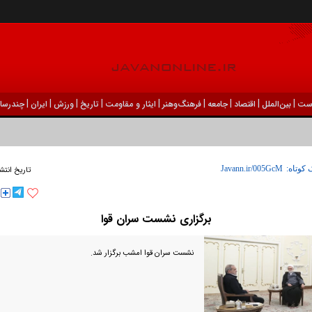
|
|
|
|
|
|
|
|
|
ست
بين‌الملل
اقتصاد
جامعه
فرهنگ‌و‌هنر
ایثار و مقاومت
تاریخ
ورزش
ايران
چندرسان
 کوتاه:
تاریخ انتش
برگزاری نشست سران قوا
نشست سران قوا امشب برگزار شد.