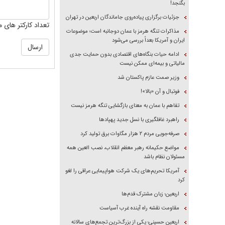
بگنجد!
جزئیات برگزاری پیاده‌روی جاماندگان اربعین در تهران
تعداد کارکتر های م
مذاکرات تنگه هرمز با عمان دوجانبه است؛ موضوعات
ایران و آمریکا بعداً بررسی می‌شود
ادامه حیات بنگاه‌های اقتصادی بدون حمایت جدی
مالیاتی و بیمه‌ای ممکن نیست
وزیر صمت عازم پاکستان شد
فوتبال و آن «بالا»!
تفاهم با عمان به معنای بازگشایی تنگه هرمز نیست
راهبرد غافلگیری با نسل جدید پهپاد‌ها
صرفه‌جویی مردم ۲ هزار مگاوات برق تولید کرد
مواضع حکیمانه رهبر معظم انقلاب، نصب العین همه
مسئولان نظام باشد
آمریکا تحریم‌های یک شرکت هواپیمایی عراقی را لغو
کرد
اربعین؛ زبان مشترک قدم‌ها
مقاومت نقشه راه آینده غرب آسیاست
اربعین حسینی؛ یکی از بزرگ‌ترین تجمع‌های سالانه