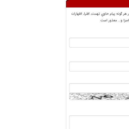
ر هر گونه پيام حاوي تهمت، افترا، اظهارات
سزا و... معذور است