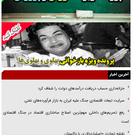
جنجال پزشکان تقلبی در صنعت زیبایی
یهودی‌ها در ادبیات داستانی اروپا؛ از شکسپیر تا دیکنز
گفت‌وگو با خواهر یکی از شهدای جنگ رمضان/ خواهرم فرمانده جهادی و
اهل خدمت بی‌منت بود
جزئیات شکنجه‌هایم فراتر از آن است که در بیان بگنجد!
گزارش «جوان» از قوانین سخت‌گیرانه ۶ قاره در برابر یورش به پاسگاه‌های
آخرین اخبار
پلیس
خزانه‌داری حساب دریافت درآمد‌های دولت را شفاف کرد
تحلیل ابعاد پیام رهبر انقلاب به حزب‌الله/ مقاومت نقشه راه آینده غرب آسیا
سرایت تبعات اقتصادی جنگ علیه ایران به بازار فرآورده‌های نفتی
گفت‌و‌گو اختصاصی با همسر فرمانده شهید حزب‌الله لبنان/ هر شبش شب
رفع تحریم‌های داخلی مهم‌ترین اصلاح ساختاری اقتصاد در جنگ اقتصادی
قدر بود
است
نقشه تجارت ۱۰میلیارددلاری با پاکستان