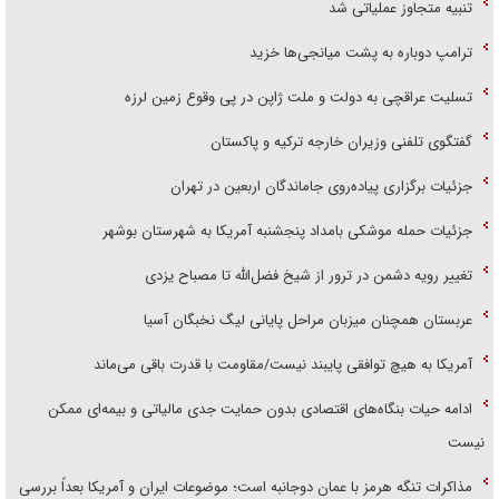
تنبیه متجاوز عملیاتی شد
ترامپ دوباره به پشت میانجی‌ها خزید
تسلیت عراقچی به دولت و ملت ژاپن در پی وقوع زمین لرزه
گفتگوی تلفنی وزیران خارجه ترکیه و پاکستان
جزئیات برگزاری پیاده‌روی جاماندگان اربعین در تهران
جزئیات حمله موشکی بامداد پنجشنبه آمریکا به شهرستان بوشهر
تغییر رویه دشمن در ترور از شیخ فضل‌الله تا مصباح یزدی
عربستان همچنان میزبان مراحل پایانی لیگ نخبگان آسیا
آمریکا به هیچ توافقی پایبند نیست/مقاومت با قدرت باقی می‌ماند
ادامه حیات بنگاه‌های اقتصادی بدون حمایت جدی مالیاتی و بیمه‌ای ممکن
نیست
مذاکرات تنگه هرمز با عمان دوجانبه است؛ موضوعات ایران و آمریکا بعداً بررسی