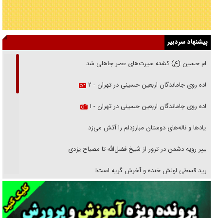
پیشنهاد سردبیر
امام حسین (ع) کشته سیرت‌های عصر جاهلی شد
پیاده روی جاماندگان اربعین حسینی در تهران - ۲
پیاده روی جاماندگان اربعین حسینی در تهران - ۱
فریاد‌ها و ناله‌های دوستان مبارزدلم را آتش می‌زد
تغییر رویه دشمن در ترور از شیخ فضل‌الله تا مصباح یزدی
خرید قسطی اولش خنده و آخرش گریه است!
فوتبال و آن «بالا»!
راهبرد غافلگیری با نسل جدید پهپاد‌ها