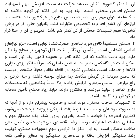
آن با دیگر کشور‌ها نشان می‎دهد حرکت به سمت افزایش سهم تسهیلات
مسکن اقدامی منطقی است، البته باید به این نکته نیز توجه داشت که
بانک‌ها به عنوان مهم‌ترین عنصر تخصیص منابع در هر کشور، باید متناسب با
نیاز‌های آن کشور اقدام به تخصیص اعتبارات کنند، بنابراین حتی اگر در برخی
کشور‌ها سهم تسهیلات مسکن از کل کمتر هم باشد، نمی‌توان آن را مبنا قرار
داد.
۴- مسکن مستقیماً کالای مورد تقاضای مصرف‌کننده نهایی است، جزو نیاز‌های
اساسی اشخاص است و تأمین آن تأثیر مثبت قابل توجهی بر سطح رفاه کل
دارد. باید دقت داشت که این نکته ناظر بر اهمیت تأمین یک نیاز است و
ممکن است در نگاه کمی به تولید ناخالص داخلی که صرفاً بیانگر ارزش بازاری
کالا‌ها و خدمات است، منعکس نشود. در نقطه مقابل دقیقاً مشخص نیست
که تأمین سرمایه در گردش بنگاه‌ها چه میزان توجیه داشته و چه اثراتی بر
رفع نیاز‌های اساسی مردم و افزایش رفاه دارد؟ اساساً بنگاه‌هایی که محصولات
دارای تقاضا را تولید می‌کنند و مشتری دارند، نباید زیاد محتاج تأمین سرمایه
در گردش از بانک‌ها باشند.
۵- تسهیلات ساخت مسکن، مولد است و خاصیت پیشران دارد و از آنجا که
به صورت مرحله‌ای و متناسب با پیشرفت فیزیکی پروژه‌ها پرداخت می‌شود،
کمترین انحراف را خواهد داشت، بنابراین بدون شک یک مصداق مهم و
عملیاتی هدایت اعتبار که موجب رشد اقتصادی می‌شود، همین تأمین مالی
ساخت مسکن است. به این شکل با افزایش سهم تسهیلات مسکن، کیفیت
رشد نقدینگی افزایش یافته و سالم‌سازی نقدینگی به معنای واقعی کلمه