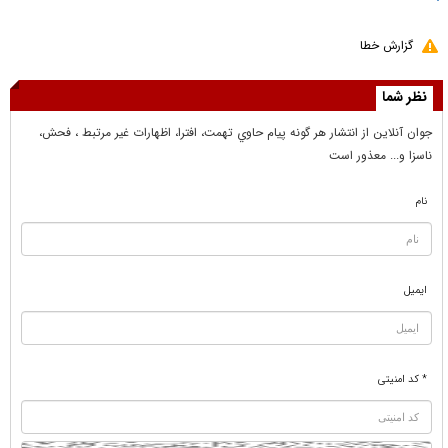
گزارش خطا
نظر شما
جوان آنلاين از انتشار هر گونه پيام حاوي تهمت، افترا، اظهارات غير مرتبط ، فحش،
ناسزا و... معذور است
نام
ایمیل
* کد امنیتی