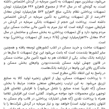
می‌شود، بیشترین سهم تسهیلات به تأمین سرمایه در گردش اختصاص داشته
است، به گونه‌ای که در سال ۱۴۰۲ از مجموع ۵‌هزارو ۶۴۶ هزارمیلیارد تومان
تسهیلات پرداختی نظام بانکی، مبلغ ۳‌هزارو ۵۲۴ هزارمیلیارد تومان معادل
۶۲‌درصد از کل تسهیلات پرداختی به تأمین سرمایه در گردش اختصاص
داشته است. پرداخت این حجم از تسهیلات بانکی سرمایه در گردش در
شرایطی صورت گرفته است که نیاز مبرم به تأمین مالی ساخت مسکن برای
مردم وجود دارد و کل تسهیلات پرداختی به بخش مسکن و ساختمان در سال
۱۴۰۲ معادل ۲۶۰‌هزارمیلیارد تومان (۶/۵ درصد کل تسهیلات پرداختی) بوده
است.
تسهیلات ساخت و خرید مسکن در اغلب کشور‌های توسعه یافته و همچنین
سایر کشور‌ها بلندمدت است که باعث می‌شود این نوع تسهیلات تا سال‌ها در
ترازنامه بانک بماند. یکی از انتقادات هم به شیوه تأمین مالی ساخت مسکن
در قانون جهش تولید مسکن بلندمدت‌بودن وام‌های بخش مسکن و
ماندگاری بالای این وام‌ها در ترازنامه بانک‌هاست.
در پاسخ به این انتقاد نکاتی مطرح است:
۱- با پرداخت تسهیلات مسکن، پول از انتهای زنجیره تولید کالا به صنایع
تزریق می‌شود. به این ترتیب زنجیره‌های صنعتی متعدد مرتبط با بخش
مسکن (که تقریباً عمده صنایع را شامل می‌شود) با افزایش تقاضای قابل
توجهی برای محصولات خود مواجه می‌شوند. گفتنی است این افزایش تقاضا
همراه با پرداخت نقدی (که همان اعتبارات پرداختی در قالب وام مسکن به
انتهای زنجیره تولید است) خواهد بود و نیاز سرمایه در گردش شرکت‌ها را با
خالی‌کردن انبار محصولات و فروش بیشتر برطرف می‌سازد و صرفه مقیاس را