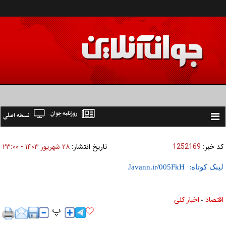
روزنامه جوان
نسخه اصلی
Toggle
navigation
کد خبر:
1252169
تاریخ انتشار:
۲۸ شهريور ۱۴۰۳ - ۲۳:۰۰
لینک کوتاه:
اقتصاد
اخبار کلی
»