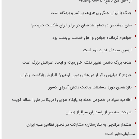
از «هَلْ مِنْ ناصِرٍ» تا «اُمَّةً واحِدَةً»
جنگ با ایران جنگی پرهزینه، بی‌ثمر و بزدلانه است
جان مرشایمر: در تمام اهدافمان در برابر ایران شکست خوردیم!
خواهرم فرمانده جهادی و اهل خدمت بی‌منت بود
اربعین مصداق قدرت نرم است
هدف بزرگ دشمن تغییر نقشه خاورمیانه و ایجاد اسرائیل بزرگ است
‌خروج ۲ میلیون زائر از مرز‌های زمینی اربعین/ افزایش بازگشت زائران
یازدهمین دوره مسابقات رباتیک دانش آموزی کشور
اطلاعیه سپاه در خصوص حمله به پایگاه هوایی آمریکا در علی السالم کویت
شهادت سه نفر از پاسداران سرافراز زنجان
هشدار عراقچی به بلغارستان؛ مشارکت در تجاوز نظامی علیه ایران،
مسئولیت‌آور است