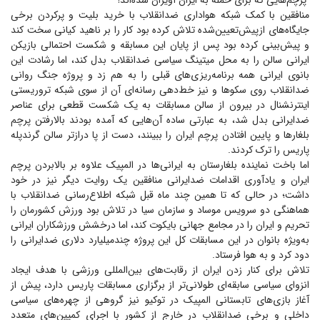
پرچم‌هایی که برای حمله به ایران آویزان شده‌اند!
منافقین با کمک شبکه هواداری ضدانقلاب با خرید بلیت و پرکردن برخی
جایگاه‌های از‌پیش‌تعیین‌شده تلاش کرده بود کار را بر ناهید کیانی سخت کند
و پیش‌بینی کرده بود پس از پایان این مسابقه و شکست احتمالی بازیکن
ایرانی سالن را به محل میتینگ سیاسی ضدانقلاب بدل کند، اما رشادت این
بانوی ایرانی همه برنامه‌ریزی‌های قبلی را به هم زد و پروژه جنگ روانی
ضدانقلاب روی سکو‌ها و نیز خط‌دهی رسانه‌ای آن از سوی شبکه تروریستی
اینترنشنال در بیرون از سالن مسابقات به یک شکست قطعی برای عناصر
ضدایرانی بدل شد، به عبارتی ساده آن‌هایی که آمده بودند بالا‌رفتن پرچم
بلغار‌ها و پایین افتادن پرچم ایران را ببینند، دست از پا درازتر سالن گرندپله
پاریس را ترک کردند.
اما باخت نماینده بلغارستان به ایرانی‌ها در المپیک علاوه بر بالابردن پرچم
ایران و یادآوری اقدامات ضدایرانی منافقین یک روایت دیگر نیز در خود
داشت؛ در حالی که تا همین چند ماه قبل شبکه اطلاع‌رسانی ضدانقلاب با
هماهنگی دو سرویس موساد و سازمان سیا در تلاش بود ورزش کشورمان را
تحریم و ایران را در مجامع جهانی بایکوت کند، اما درخشش ورزشکاران ایرانی
به‌ویژه بانوان در این مسابقات کل این پروژه چندمیلیارد دلاری ضدایرانی را
دود کرد و به هوا فرستاد.
تلاش برای کنار زدن ایران از رقابت‌های بین‌المللی ورزشی با هدف ایجاد
انزوای سیاسی سابقه‌ای طولانی‌تر از برگزاری مسابقات پاریس دارد، پیش از
آغاز بازی‌های تابستانی المپیک در توکیو نیز گروهی از چهره‌های سیاسی
داخلی و برخی ضدانقلاب در خارج از کشور با اجرای کمپین‌های متعدد