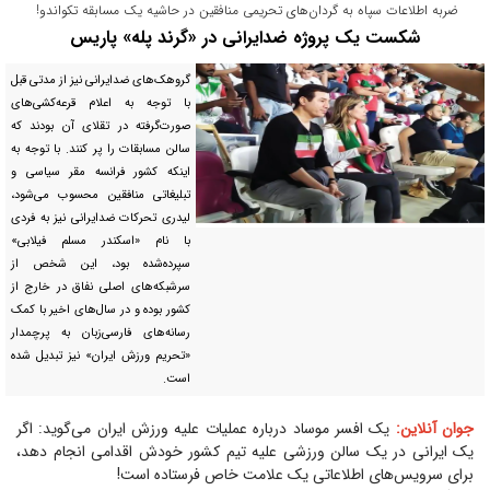
ضربه اطلاعات سپاه به گردان‌های تحریمی منافقین در حاشیه یک مسابقه تکواندو!
شکست یک پروژه ضدایرانی در «گرند پله» پاریس
گروهک‌های ضدایرانی نیز از مدتی قبل
با توجه به اعلام قرعه‌کشی‌های
صورت‌گرفته در تقلای آن بودند که
سالن مسابقات را پر کنند. با توجه به
اینکه کشور فرانسه مقر سیاسی و
تبلیغاتی منافقین محسوب می‌شود،
لیدری تحرکات ضدایرانی نیز به فردی
با نام «اسکندر مسلم فیلابی»
سپرده‌شده بود، این شخص از
سرشبکه‌های اصلی نفاق در خارج از
کشور بوده و در سال‌های اخیر با کمک
رسانه‌های فارسی‌زبان به پرچمدار
«تحریم ورزش ایران» نیز تبدیل شده
است.
جوان آنلاین:
یک افسر موساد درباره عملیات علیه ورزش ایران می‌گوید: اگر
یک ایرانی در یک سالن ورزشی علیه تیم کشور خودش اقدامی انجام دهد،
برای سرویس‌های اطلاعاتی یک علامت خاص فرستاده است!