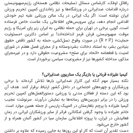
رافائل اوفک، کارشناس مسائل تسلیحات نظامی هسته‌ای رژیم‌صهیونیستی
درباره اقدامات ضدایرانی در ورزشگاه‌ها و نیز راه‌اندازی کمپین تحریم ورزش
ایران نوشته است: اگر یک ایرانی در یک سالن ورزشی علیه تیم خودش
اقدامی انجام دهد، برای سرویس‌های اطلاعاتی یک علامت خاص فرستاده
است، گویی برخی در تهران برای حمله نظامی به ایران زیر پای امریکا و رژیم
موقت صهیونیستی فرش قرمز انداخته‌اند! بر اساس دکترین «مسئولیت
حمایت» (R ۲ P) در صورت وقوع نسل‌کشی، حمله به کشور ناقض حقوق
بنیادین بشر، به استناد دخالت بشردوستانه و از مجرای فصل هفتم در شورای
امنیت یا قطعنامه «اتحاد برای صلح» مشروعیت حقوقی دارد و در غیرمجرای
مذکور، مداخله کشور‌ها نیز از مشروعیت سیاسی برخوردار است.
کیمیا علیزاده قربانی یا بازیگر یک سناریوی ضدایرانی؟
نکته بسیار مهم آنکه این کارزار ضدایرانی بار‌ها تلاش کرده‌اند با برخی
ورزشکاران و چهره‌های اجتماعی در داخل کشور ارتباط برقرار کنند. هدف آن
بود که این دسته از فعالان مدنی یا ورزشی دستورالعمل‌های کمپین تحریم
ورزش را در برابر دوربین‌های رسانه‌ها به نمایش درآورند. سرنوشت عجیب
کیمیا علیزاده با پرچم بلغارستان در المپیک پاریس از جمله همین موارد است.
خانم علیزاده با وجود گرفتن امکاناتی فراتر از سایر ورزشکاران ایرانی در زمان
فعالیتش در ایران، با پروژه اطلاعاتی سازمان سیا در کشور آلمان همراه و از
کشور خارج می‌شود.
دست تقدیر آن است که کار او این روز‌ها به جایی رسیده که علاوه بر داشتن