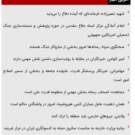
گفتگوی دکتر اخوان مدیرمسئول روزنامه جوان با برنامه تلویزیونی «نبرد
شهید نصیرزاده؛ فرمانده‌ای که آینده دفاع را می‌دید
هرمز»
اعلام آمادگی مرکز اسناد دفاع مقدس در حوزه پژوهش و مستندسازی جنگ
امام حسین (ع) کشته سیرت‌های عصر جاهلی شد
تحمیلی امریکایی صهیونی
فریاد‌ها و ناله‌های دوستان مبارزدلم را آتش می‌زد
سخنگوی سپاه: رسانه‌ها امروز بخشی از سازوکار جنگ هستند
امیر الهامی: خبرنگاران در مقابله با روایت‌سازی دشمن نقش مهمی دارند
مهاجرانی: خبرنگار پرسشگر قدرت، شنونده جامعه و بخشی از مسیر اصلاح
امور است
مجاهدت اصحاب رسانه بخش مهمی از منظومه قدرت ملی است
همان ذهنیت عامل بمباران اتمی هیروشیما، امروز در واشنگتن حاکم است
ولایتی: نیروهای خارجی باید منطقه را ترک کنند
بیانیه وزارت خارجه به مناسبت سالروز حمله به کنسولگری ایران در مزار شریف