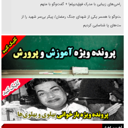
جراحی‌های زیبایی با مدرک فوق‌دیپلم! + گفت‌وگو با متهم
گفت‌وگو با همسر یکی از شهدای جنگ رمضان/ پیکر بی‌سر شهید را از
انگشت‌های پا شناسایی کردیم
نسلی که آنلاین الگو می‌گیرد
گفت‌وگو با آیت‌الله جاودان/ جفای مخالفان مکانت معنوی رهبر شهید را
ارتقا می‌داد
راننده مست به قانون می‌خندد
همه آقای دوربینی شده‌ایم!
قصه ناتمام سرویس مدارس
آیا مقاومت فلسطین خلع‌سلاح می‌شود؟
الگوی وحدت‌آفرین در ادراک سیاست خارجی
آخرین اخبار