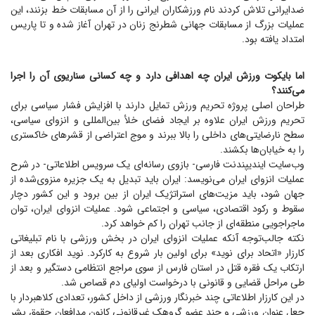
ضدایرانی تلاش کردند نام ورزشکاران ایرانی را از آن مسابقات خط بزنند، این
عملیات بزرگ از مسابقات جهانی شطرنج زنان در تهران آغاز شده و تا پاریس
امتداد یافته بود.
اما بایکوت ورزش ایران چه اهدافی دارد و چه کسانی سناریوی آن را اجرا
می‌کنند؟
طراحان اصلی پروژه تحریم ورزش تمایل دارند با افزایش فشار سیاسی برای
تحریم ورزش ایران علاوه بر ایجاد فضای خلأ بین‌المللی و انزوای سیاسی،
سطح نارضایتی‌های داخلی را بالا ببرند و موج اعتراضی از قشر‌های خاکستری
را به خیابان‌ها بکشند.
وب‌سایت ایندیپندنت فارسی- بازوی رسانه‌ای یک سرویس اطلاعاتی- در شرح
عملیات انزوای ایران می‌نویسد: ایران باید تبدیل به یک جزیره منزوی‌شده از
جهان شود، باید مزیت‌های استراتژیک ایران از بین برود و این کشور دچار
سقوط و رکود اقتصادی، سیاسی و اجتماعی شود. عملیات انزوای ایران، توان
ماجراجویی منطقه‌ای از جانب تهران را کم خواهد کرد.
نکته جالب‌توجه آنکه عملیات انزوای ایران در بخش ورزشی با نام تبلیغاتی
کارزار «اتحاد برای نوید» برای اولین بار شروع به کارکرد. نوید افکاری بعد از
ارتکاب یک فقره قتل در استان فارس از سوی مراجع انتظامی دستگیر و بعد از
طی مراحل قضایی و قانونی با درخواست اولیای دم قصاص شد.
در این کارزار اطلاعاتی چند خبرنگار ورزشی از داخل کشور، تعدادی کلاهبردار با
جعل عنوان ورزشی و چند عضو گروهک غیرقانونی کانون مدافعان حقوق بشر