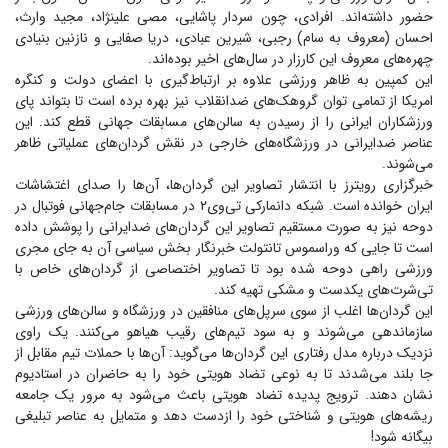
حضور داشته‌اند. افرادی، چون سردار پاشایی، مصی علینژاد، مجید وارث،
احسان (معروف به سام) رجبی، شیرین عبادی، دریا صفایی و نازنین بنیادی
چهره‌های معروف این کارزار در سال‌های اخیر بوده‌اند.
این کمپین به ظاهر ورزشی علاوه بر ارتباط‌گیری با اعضای دولت و کنگره
امریکا از تمامی توان گروهک‌های ضدانقلاب نیز بهره برده است تا بتواند پای
ورزشکاران ایرانی را از رسیدن به سالن‌های مسابقات جهانی قطع کند. این
عناصر ضدایرانی در ورزشگاه‌های خارجی در نقش گردان‌های عملیاتی ظاهر
می‌شوند.
خبرگزاری رویترز با انتشار تصاویر این گردان‌ها، آن‌ها را صدای اغتشاشات
ایران خوانده است. شبکه دانمارکی تی‌وی۲ در مسابقات جام‌جهانی فوتبال در
دوحه نیز به صورت مستقیم تصاویر این گردان‌های ضدایرانی را پوشش داده
است تا جایی که وراسموس تانتولت خبرنگار بخش سیاسی آن به جای مجری
ورزشی راهی دوحه شده بود تا تصاویر اختصاصی از گردان‌های خاص با
تی‌شرت‌های یکدست و مشکی تهیه کند.
این گردان‌ها اغلب از سوی سرپل‌های منافقین در ورزشگاه و سالن‌های ورزشی
سازماندهی می‌شوند و به سود تیم‌های رقیب هیاهو می‌کنند. یک راوی
نزدیک درباره مدل رفتاری این گردان‌ها می‌گوید: آن‌ها با حملات تیم مقابل از
جا بلند می‌شدند تا به نوعی تضاد هویتی خود را به حاضران در استادیوم
نشان دهند. ترویج پدیده تضاد هویتی باعث می‌شود به مرور یک جامعه
ریشه‌های هویتی و شناختی خود را ازدست دهد و متمایل به عناصر تبلیغی
بیگانه شود!