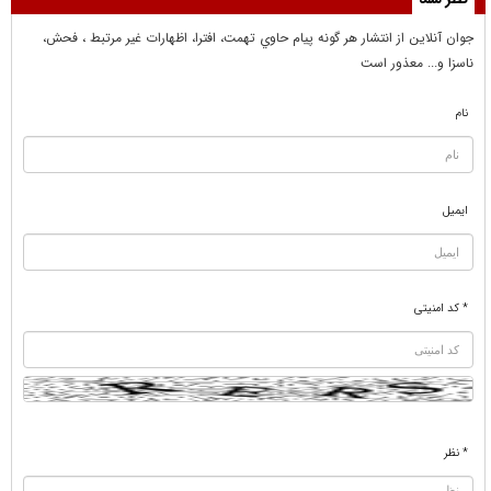
جوان آنلاين از انتشار هر گونه پيام حاوي تهمت، افترا، اظهارات غير مرتبط ، فحش،
ناسزا و... معذور است
نام
ایمیل
* کد امنیتی
* نظر