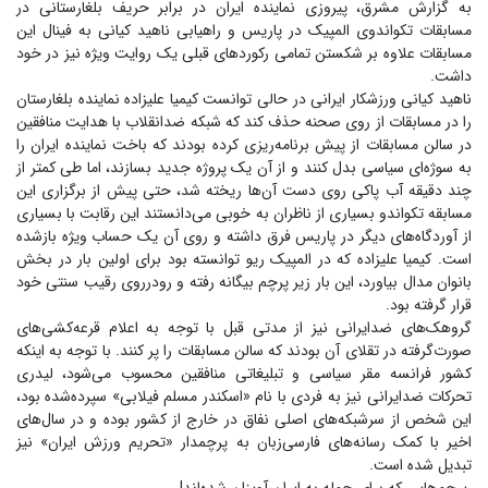
به گزارش مشرق، پیروزی نماینده ایران در برابر حریف بلغارستانی در
مسابقات تکواندوی المپیک در پاریس و راهیابی ناهید کیانی به فینال این
مسابقات علاوه بر شکستن تمامی رکورد‌های قبلی یک روایت ویژه نیز در خود
داشت.
ناهید کیانی ورزشکار ایرانی در حالی توانست کیمیا علیزاده نماینده بلغارستان
را در مسابقات از روی صحنه حذف کند که شبکه ضدانقلاب با هدایت منافقین
در سالن مسابقات از پیش برنامه‌ریزی کرده بودند که باخت نماینده ایران را
به سوژه‌ای سیاسی بدل کنند و از آن یک پروژه جدید بسازند، اما طی کمتر از
چند دقیقه آب پاکی روی دست آن‌ها ریخته شد، حتی پیش از برگزاری این
مسابقه تکواندو بسیاری از ناظران به خوبی می‌دانستند این رقابت با بسیاری
از آوردگاه‌های دیگر در پاریس فرق داشته و روی آن یک حساب ویژه بازشده
است. کیمیا علیزاده که در المپیک ریو توانسته بود برای اولین بار در بخش
بانوان مدال بیاورد، این بار زیر پرچم بیگانه رفته و رودرروی رقیب سنتی خود
قرار گرفته بود.
گروهک‌های ضدایرانی نیز از مدتی قبل با توجه به اعلام قرعه‌کشی‌های
صورت‌گرفته در تقلای آن بودند که سالن مسابقات را پر کنند. با توجه به اینکه
کشور فرانسه مقر سیاسی و تبلیغاتی منافقین محسوب می‌شود، لیدری
تحرکات ضدایرانی نیز به فردی با نام «اسکندر مسلم فیلابی» سپرده‌شده بود،
این شخص از سرشبکه‌های اصلی نفاق در خارج از کشور بوده و در سال‌های
اخیر با کمک رسانه‌های فارسی‌زبان به پرچمدار «تحریم ورزش ایران» نیز
تبدیل شده است.