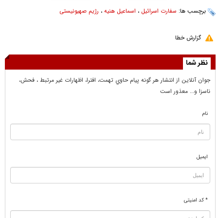
برچسب ها:
سفارت اسرائیل
،
اسماعیل هنیه
،
رژیم صهیونیستی
گزارش خطا
نظر شما
جوان آنلاين از انتشار هر گونه پيام حاوي تهمت، افترا، اظهارات غير مرتبط ، فحش،
ناسزا و... معذور است
نام
ایمیل
* کد امنیتی