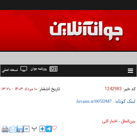
روزنامه جوان
نسخه اصلی
Toggle
navigation
کد خبر:
1242983
تاریخ انتشار:
۱۰ مرداد ۱۴۰۳ - ۱۳:۲۰
لینک کوتاه:
بين‌الملل
اخبار كلی
»