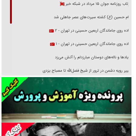
بازتاب روزنامه جوان ۱۵ مرداد در شبکه خبر
امام حسین (ع) کشته سیرت‌های عصر جاهلی شد
پیاده روی جاماندگان اربعین حسینی در تهران - ۲
پیاده روی جاماندگان اربعین حسینی در تهران - ۱
فریاد‌ها و ناله‌های دوستان مبارزدلم را آتش می‌زد
تغییر رویه دشمن در ترور از شیخ فضل‌الله تا مصباح یزدی
خرید قسطی اولش خنده و آخرش گریه است!
فوتبال و آن «بالا»!
راهبرد غافلگیری با نسل جدید پهپاد‌ها
جنجال پزشکان تقلبی در صنعت زیبایی