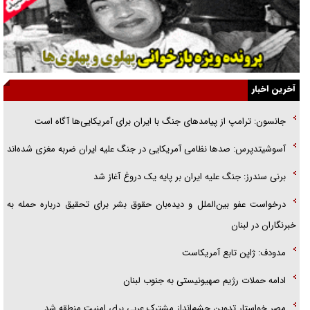
یهودی‌ها در ادبیات داستانی اروپا؛ از شکسپیر تا دیکنز
گفت‌وگو با خواهر یکی از شهدای جنگ رمضان/ خواهرم فرمانده جهادی و
اهل خدمت بی‌منت بود
جزئیات شکنجه‌هایم فراتر از آن است که در بیان بگنجد!
آخرین اخبار
گزارش «جوان» از قوانین سخت‌گیرانه ۶ قاره در برابر یورش به پاسگاه‌های
جانسون: ترامپ از پیامد‌های جنگ با ایران برای آمریکایی‌ها آگاه است
پلیس
آسوشیتدپرس: صد‌ها نظامی آمریکایی در جنگ علیه ایران ضربه مغزی شده‌اند
تحلیل ابعاد پیام رهبر انقلاب به حزب‌الله/ مقاومت نقشه راه آینده غرب آسیا
برنی سندرز: جنگ علیه ایران بر پایه یک دروغ آغاز شد
درخواست عفو بین‌الملل و دیده‌بان حقوق بشر برای تحقیق درباره حمله به
خبرنگاران در لبنان
مدودف: ژاپن تابع آمریکاست
ادامه حملات رژیم صهیونیستی به جنوب لبنان
مصر خواستار تدوین چشم‌انداز مشترک عربی برای امنیت منطقه شد