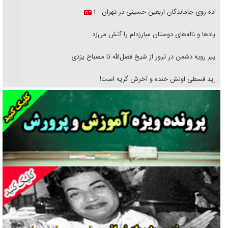
پیاده روی جاماندگان اربعین حسینی در تهران - ۱
فریاد‌ها و ناله‌های دوستان مبارزدلم را آتش می‌زد
تغییر رویه دشمن در ترور از شیخ فضل‌الله تا مصباح یزدی
خرید قسطی اولش خنده و آخرش گریه است!
فوتبال و آن «بالا»!
راهبرد غافلگیری با نسل جدید پهپاد‌ها
جنجال پزشکان تقلبی در صنعت زیبایی
یهودی‌ها در ادبیات داستانی اروپا؛ از شکسپیر تا دیکنز
گفت‌وگو با خواهر یکی از شهدای جنگ رمضان/ خواهرم فرمانده جهادی و
اهل خدمت بی‌منت بود