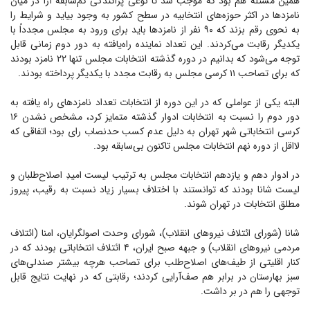
همین مسئله هم بود که موجب شد تا نوعی پراکندگی کم‌سابقه آرا در میان
نامزد‌ها در اکثر حوزه‌های انتخابیه در سطح کشور به وجود بیاید و شرایط را
به نحوی رقم بزند که ۹۰ نفر از نامزد‌ها باید برای ورود به مجلس مجدداً با
یکدیگر رقابت می‌کردند. این تعداد نماینده راه‌یافته به دور دوم زمانی قابل
توجه می‌شود که بدانیم در دوره گذشته انتخابات مجلس تنها ۲۲ نامزد بودند
که برای تصاحب ۱۱ کرسی مجلس به رقابت مجدد با یکدیگر پرداخته بودند.
البته یکی از عواملی که در این دوره از انتخابات تعداد نامزد‌های راه یافته به
دور دوم را نسبت به انتخابات ادوار گذشته متمایز کرد، مشخص نشدن ۱۶
کرسی انتخاباتی شهر تهران به دلیل عدم کسب حدنصاب رای بود؛ اتفاقی که
لااقل از دوره نهم انتخابات مجلس تاکنون بی‌سابقه بود.
در ادوار دهم و یازدهم انتخابات مجلس به ترتیب لیست امیدِ اصلاح‌طلبان و
لیست شانا بودند که توانستند با اختلاف بسیار زیاد نسبت به رقیب، پیروز
مطلق انتخابات در تهران شوند.
شانا (شورای ائتلاف نیرو‌های انقلاب)، شورای وحدت اصولگرایان، امنا (ائتلاف
مردمی نیرو‌های انقلاب) و جبهه صبح ایران، ۴ ائتلاف انتخاباتی بودند که در
کنار اقلیتی از طیف‌های اصلاح‌طلب برای تصاحب هرچه بیشتر صندلی‌های
سبز بهارستان در برابر هم صف‌آرایی کردند؛ رقابتی که در نهایت نتایج قابل
توجهی را هم در بر داشت.