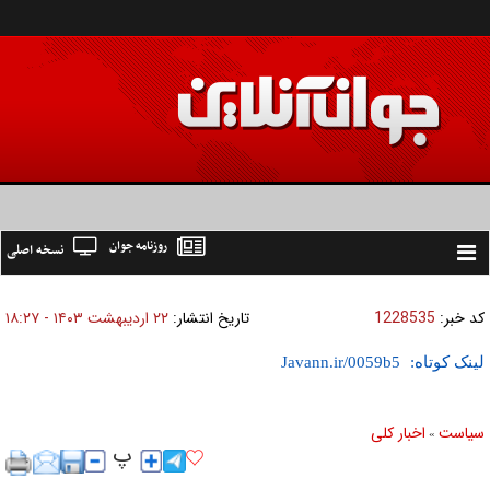
روزنامه جوان
نسخه اصلی
Toggle
navigation
کد خبر:
1228535
تاریخ انتشار:
۲۲ ارديبهشت ۱۴۰۳ - ۱۸:۲۷
لینک کوتاه:
سیاست
اخبار کلی
»