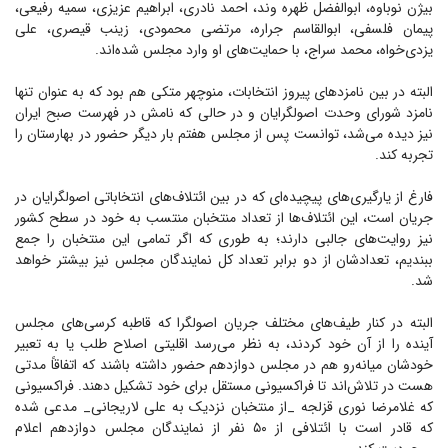
بیژن نوباوه، ابوالفضل ظهره وند، احمد نادری، ابراهیم عزیزی، سمیه رفیعی،
پیمان فلسفی، ابوالقاسم جراره، مرتضی محمودی، زینب قیصری، علی
یزدی‌خواه، محمد سراج، با حمایت‌های او وارد مجلس شده‌اند.
البته در بین نامزد‌های پیروز انتخابات، منوچهر متکی هم بود که به عنوان تنها
نامزد شورای وحدت اصولگرایان و در حالی که نامش در فهرست صبح ایران
نیز دیده می‌شد، توانست پس از مجلس هفتم بار دیگر حضور در بهارستان را
تجربه کند.
فارغ از یارگیری‌های پیچیده‌ای که در بین ائتلاف‌های انتخاباتی اصولگرایان در
جریان است، این ائتلاف‌ها از تعداد منتخبان منتسب به خود در سطح کشور
نیز روایت‌های جالبی دارند؛ به طوری که اگر تمامی این منتخبان را جمع
ببندیم، تعدادشان از دو برابر تعداد کل نمایندگان مجلس نیز بیشتر خواهد
شد.
البته در کنار طیف‌های مختلف جریان اصولگرا که قاطبه کرسی‌های مجلس
آینده را از آن خود کردند، به نظر می‌رسد اقلیتی اصلاح طلب یا به تعبیر
خودشان میانه‌رو هم در مجلس دوازدهم حضور داشته باشند که اتفاقاً مدتی
هست در تلاش‌اند تا فراکسیونی مستقل برای خود تشکیل دهند. فراکسیونی
که غلامرضا نوری قزلجه _از منتخبان نزدیک به علی لاریجانی_ مدعی شده
که قادر است با ائتلافی از ۵۰ نفر از نمایندگان مجلس دوازدهم اعلام