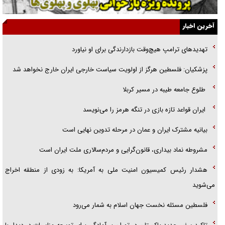
جزئیات شکنجه‌هایم فراتر از آن است که در بیان بگنجد!
گزارش «جوان» از قوانین سخت‌گیرانه ۶ قاره در برابر یورش به پاسگاه‌های
آخرین اخبار
پلیس
تهدید‌های ترامپ هیچ‌وقت بازدارندگی برای او نیاورد
تحلیل ابعاد پیام رهبر انقلاب به حزب‌الله/ مقاومت نقشه راه آینده غرب آسیا
پزشکیان: فلسطین هرگز از اولویت سیاست خارجی ایران خارج نخواهد شد
گفت‌و‌گو اختصاصی با همسر فرمانده شهید حزب‌الله لبنان/ هر شبش شب
طلوع جامعه طیبه در مسیر کربلا
قدر بود
ایران قواعد تازه بازی در تنگه هرمز را می‌نویسد
بیانیه مشترک ایران و عمان در مرحله تدوین نهایی است
مشروطه نماد بیداری، قانون‌گرایی و مردم‌سالاری ملت ایران است
هشدار رئیس کمیسیون امنیت ملی به آمریکا: به زودی از منطقه اخراج
می‌شوید
فلسطین مسئله نخست جهان اسلام به شمار می‌رود