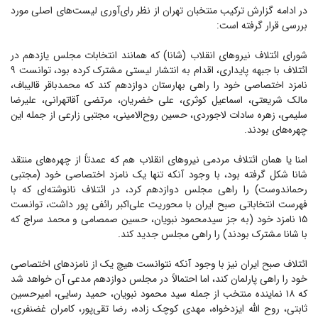
در ادامه گزارش ترکیب منتخبان تهران از نظر رای‌آوری لیست‌های اصلی مورد
بررسی قرار گرفته است:
شورای ائتلاف نیرو‌های انقلاب (شانا) که همانند انتخابات مجلس یازدهم در
ائتلاف با جبهه پایداری، اقدام به انتشار لیستی مشترک کرده بود، توانست ۹
نامزد اختصاصی خود را راهی بهارستان دوازدهم کند که محمدباقر قالیباف،
مالک شریعتی، اسماعیل کوثری، علی خضریان، مرتضی آقاتهرانی، علیرضا
سلیمی، زهره سادات لاجوردی، حسین روح‌الامینی، مجتبی زارعی از جمله این
چهره‌های بودند.
امنا یا همان ائتلاف مردمی نیرو‌های انقلاب هم که عمدتاً از چهره‌های منتقد
شانا شکل گرفته بود، با وجود آنکه تنها یک نامزد اختصاصی خود (مجتبی
رحماندوست) را راهی مجلس دوازدهم کرد، در ائتلاف نانوشته‌ای که با
فهرست انتخاباتی صبح ایران با محوریت علی‌اکبر رائفی پور داشت، توانست
۱۵ نامزد خود (به جز سیدمحمود نبویان، حسین صمصامی و محمد سراج که
با شانا مشترک بودند) را راهی مجلس جدید کند.
ائتلاف صبح ایران نیز با وجود آنکه نتوانست هیچ یک از نامزد‌های اختصاصی
خود را راهی پارلمان کند، اما احتمالاً در مجلس دوازدهم مدعی آن خواهد شد
که ۱۸ نماینده منتخب از جمله سید محمود نبویان، حمید رسایی، امیرحسین
ثابتی، روح الله ایزدخواه، مهدی کوچک زاده، رضا تقی‌پور، کامران غضنفری،