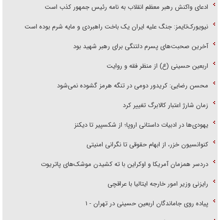
ادعای واکنش رهبر معظم انقلاب به نامه رئیس جمهور کذب است
نیویورک‌تایمز: جنگ علیه ایران یک باخت راهبردی و مایه شرم بوده است
آخرین صحبت‌های پسرم دلتنگی برای رهبر شهید بود
اربعین حسینی (ع) از منظر فقه و روایت
محسن رضایی: کریدور دومی در تنگه هرمز گشوده نمی‌شود
زمان شارژ اعتبار کالابرگ تغییر کرد
یهودی‌ها در ادبیات داستانی اروپا؛ از شکسپیر تا دیکنز
کنوانسیون خزر، از ابهام حقوقی تا نگرانی امنیتی
دردسر همزمان آمریکا و اوکراین با ته کشیدن موشک‌های پاتریوت
رایزنی وزیر امور خارجه ایتالیا با عراقچی
پیاده روی جاماندگان اربعین حسینی در تهران - ۱