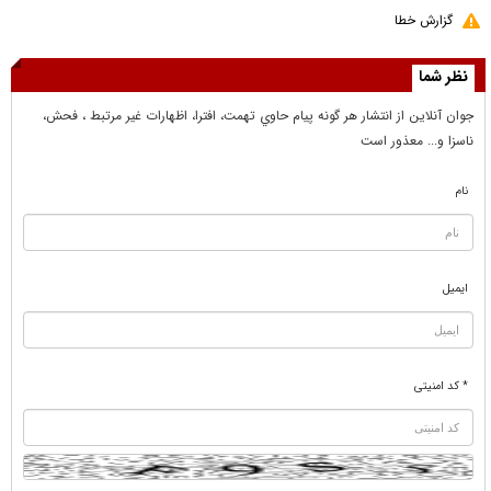
گزارش خطا
نظر شما
جوان آنلاين از انتشار هر گونه پيام حاوي تهمت، افترا، اظهارات غير مرتبط ، فحش،
ناسزا و... معذور است
نام
ایمیل
* کد امنیتی