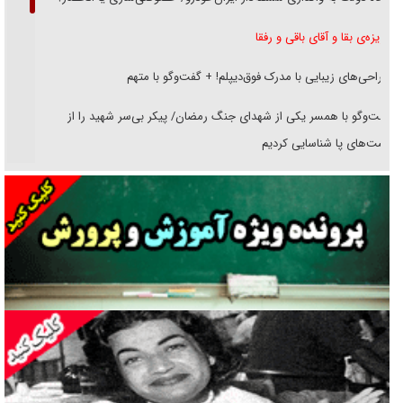
غریزه‌ی بقا و آقای باقی و رفقا
جراحی‌های زیبایی با مدرک فوق‌دیپلم! + گفت‌وگو با متهم
گفت‌وگو با همسر یکی از شهدای جنگ رمضان/ پیکر بی‌سر شهید را از
انگشت‌های پا شناسایی کردیم
نسلی که آنلاین الگو می‌گیرد
گفت‌وگو با آیت‌الله جاودان/ جفای مخالفان مکانت معنوی رهبر شهید را
ارتقا می‌داد
راننده مست به قانون می‌خندد
همه آقای دوربینی شده‌ایم!
قصه ناتمام سرویس مدارس