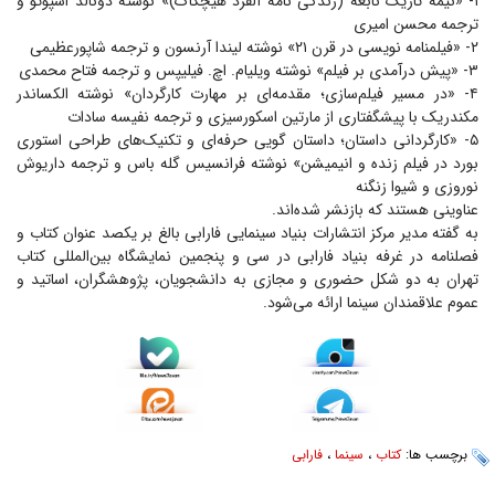
۱- «نیمه تاریک نابغه (زندگی نامه آلفرد هیچکاک)» نوشته دونالد اسپوتو و
ترجمه محسن امیری
۲- «فیلمنامه نویسی در قرن ۲۱» نوشته لیندا آرنسون و ترجمه شاپورعظیمی
۳- «پیش درآمدی بر فیلم» نوشته ویلیام. اچ. فیلیپس و ترجمه فتاح محمدی
۴- «در مسیر فیلم‌سازی؛ مقدمه‌ای بر مهارت کارگردان» نوشته الکساندر
مکندریک با پیشگفتاری از مارتین اسکورسیزی و ترجمه نفیسه سادات
۵- «کارگردانی داستان؛ داستان گویی حرفه‌ای و تکنیک‌های طراحی استوری
بورد در فیلم زنده و انیمیشن» نوشته فرانسیس گله باس و ترجمه داریوش
نوروزی و شیوا زنگنه
عناوینی هستند که بازنشر شده‌اند.
به گفته مدیر مرکز انتشارات بنیاد سینمایی فارابی بالغ بر یکصد عنوان کتاب و
فصلنامه در غرفه بنیاد فارابی در سی و پنجمین نمایشگاه بین‌المللی کتاب
تهران به دو شکل حضوری و مجازی به دانشجویان، پژوهشگران، اساتید و
عموم علاقمندان سینما ارائه می‌شود.
برچسب ها:
کتاب
،
سینما
،
فارابی