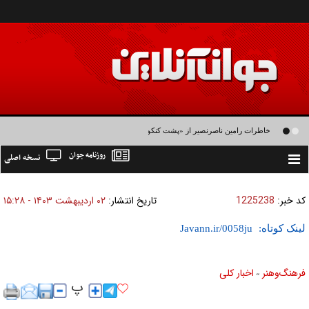
خاطرات رامین ناصرنصیر از «پشت‌ کنکوری‌ها» و رضا داوودنژاد: رضا کودک درون فعالی
روزنامه جوان
نسخه اصلی
داشت و خیلی راحت به شوق می‌آمد
Toggle
navigation
کد خبر:
1225238
تاریخ انتشار:
۰۲ ارديبهشت ۱۴۰۳ - ۱۵:۲۸
لینک کوتاه:
فرهنگ‌و‌هنر
اخبار كلی
»