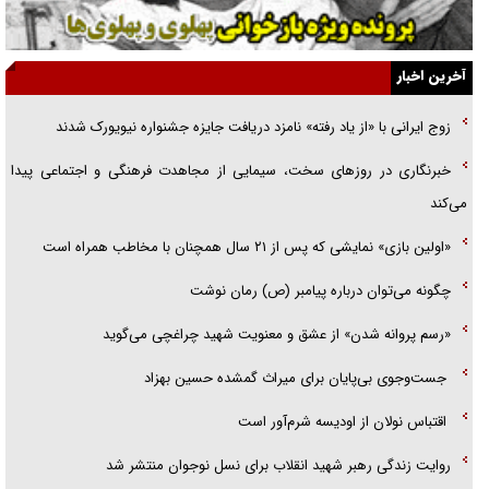
آیا مقاومت فلسطین خلع‌سلاح می‌شود؟
الگوی وحدت‌آفرین در ادراک سیاست خارجی
آخرین اخبار
گفتگوی دکتر اخوان مدیرمسئول روزنامه جوان با برنامه تلویزیونی «نبرد
زوج ایرانی با «از یاد رفته» نامزد دریافت جایزه جشنواره نیویورک شدند
هرمز»
خبرنگاری در روزهای سخت، سیمایی از مجاهدت فرهنگی و اجتماعی پیدا
امام حسین (ع) کشته سیرت‌های عصر جاهلی شد
می‌کند
فریاد‌ها و ناله‌های دوستان مبارزدلم را آتش می‌زد
«اولین بازی» نمایشی که پس از ۲۱ سال همچنان با مخاطب همراه است
چگونه می‌توان درباره پیامبر (ص) رمان نوشت
«رسم پروانه شدن» از عشق و معنویت شهید چراغچی می‌گوید
جست‌وجوی بی‌پایان برای میراث گمشده حسین بهزاد
اقتباس نولان از اودیسه شرم‌آور است
روایت زندگی رهبر شهید انقلاب برای نسل نوجوان منتشر شد