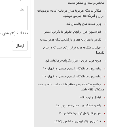
مالیاتی و بیمه‌ای ممکن نیست
مذاکرات تنگه هرمز با عمان دوجانبه است؛ موضوعات
ایران و آمریکا بعداً بررسی می‌شود
وزیر صمت عازم پاکستان شد
کنوانسیون خزر، از ابهام حقوقی تا نگرانی امنیتی
تعداد کارکتر های م
تفاهم با عمان به معنای بازگشایی تنگه هرمز نیست
جزئیات شکنجه‌هایم فراتر از آن است که در بیان
بگنجد!
صرفه‌جویی مردم ۲ هزار مگاوات برق تولید کرد
پیاده روی جاماندگان اربعین حسینی در تهران - ۱
پیاده روی جاماندگان اربعین حسینی در تهران - ۲
مواضع حکیمانه رهبر معظم انقلاب، نصب العین همه
مسئولان نظام باشد
فوتبال و آن «بالا»!
راهبرد غافلگیری با نسل جدید پهپاد‌ها
هوای قابل‌قبول تهران با شاخص ۹۹
۱.۸میلیون زائر اربعین به کشور بازگشتند