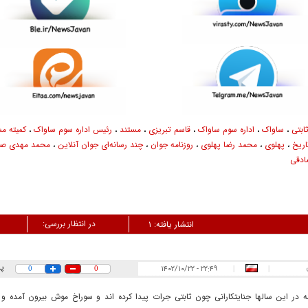
ابتی
،
ساواک
،
اداره سوم ساواک
،
قاسم تبریزی
،
مستند
،
رئیس اداره سوم ساواک
،
کمیته م
اریخ
،
پهلوی
،
محمد رضا پهلوی
،
روزنامه جوان
،
چند رسانه‌ای جوان آنلاین
،
محمد مهدی صا
ادقی
در انتظار بررسی:
انتشار یافته:
۱
پ
۲۲:۴۹ - ۱۴۰۲/۱۰/۲۲
0
0
|
|
ه در این سالها جنایتکارانی چون ثابتی جرات پیدا کرده اند و سوراخ موش بیرون آمده و