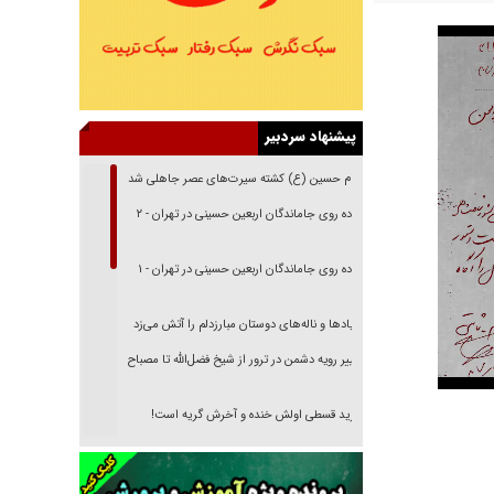
پیشنهاد سردبیر
امام حسین (ع) کشته سیرت‌های عصر جاهلی شد
پیاده روی جاماندگان اربعین حسینی در تهران - ۲
پیاده روی جاماندگان اربعین حسینی در تهران - ۱
فریاد‌ها و ناله‌های دوستان مبارزدلم را آتش می‌زد
تغییر رویه دشمن در ترور از شیخ فضل‌الله تا مصباح
یزدی
خرید قسطی اولش خنده و آخرش گریه است!
فوتبال و آن «بالا»!
راهبرد غافلگیری با نسل جدید پهپاد‌ها