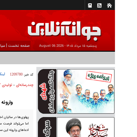
|
صفحه نخست
سیا
پنجشنبه ۱۵ مرداد ۱۴۰۵ -
2026 August 06
لینک
کد خبر:
1209780
چندرسانه‌ای
تولیدی /
»
وارونه 
پهلوی‌ها در سالیان اخ
اما می‌تواند فرصت م
ادعا‌های وارونه این م