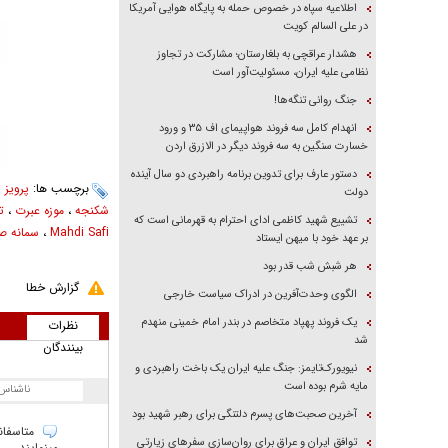
اطلاعیه سپاه در خصوص حمله به پایگاه هوایی آمریکا
در علی السالم کویت
هشدار عراقچی به بلغارستان؛ مشارکت در تجاوز
نظامی علیه ایران، مسئولیت‌آور است
جنگ روانی تنگه‌ها!
انهدام کامل سه فروند هواپیمای اف ۳۵ و ورود
خسارت سنگین به سه فروند دیگر در الازرق اردن
دستور عارف برای تدوین برنامه راهبردی دو سال آینده
برچسب ها:
پرویز ث
دولت
شکنجه
،
موزه عبرت
،
ت
تشییع شهید کاظمی ادای احترام به قهرمانی است که
Mahdi Safi
،
سمانه ص
بر عهد خود با میهن ایستاد
هر شبش شب قدر بود
گزارش خطا
الگوی وحدت‌آفرین در ادراک سیاست خارجی
یک فروند پهپاد متخاصم در بندر امام خمینی منهدم
نظرات
شد
بینندگان
نیویورک‌تایمز: جنگ علیه ایران یک باخت راهبردی و
مایه شرم بوده است
ناشناس
آخرین صحبت‌های پسرم دلتنگی برای رهبر شهید بود
متاسفان
توافق ایران و عراق برای روان‌سازی سفر‌های زیارتی
مینمایند