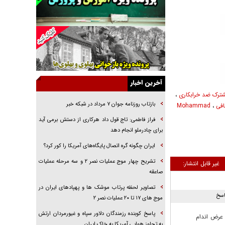
جنجال پزشکان تقلبی در صنعت زیبایی
یهودی‌ها در ادبیات داستانی اروپا؛ از شکسپیر تا
دیکنز
گفت‌وگو با خواهر یکی از شهدای جنگ رمضان/
خواهرم فرمانده جهادی و اهل خدمت بی‌منت بود
جزئیات شکنجه‌هایم فراتر از آن است که در بیان
آخرین اخبار
بگنجد!
شترک ضد خرابکاری
،
گزارش «جوان» از قوانین سخت‌گیرانه ۶ قاره در
بازتاب روزنامه جوان ۷ مرداد در شبکه خبر
فی
،
Mohammad
برابر یورش به پاسگاه‌های پلیس
فراز فاطمی: تاج قول داد هرکاری از دستش برمی آید
تحلیل ابعاد پیام رهبر انقلاب به حزب‌الله/ مقاومت
برای چادرملو انجام دهد
نقشه راه آینده غرب آسیا
ایران چگونه گره اتصال پایگاه‌های آمریکا را کور کرد؟
گفت‌و‌گو اختصاصی با همسر فرمانده شهید حزب‌الله
تشریح چهار موج عملیات نصر ۲ و سه مرحله عملیات
لبنان/ هر شبش شب قدر بود
غیر قابل انتشار:
صاعقه
تصاویر لحظه پرتاب موشک ها و پهپادهای ایران در
اسخ
موج های ۱۷ تا ۲۰ عملیات نصر ۲
پاسخ کوبنده رزمندگان دلاور سپاه و غیورمردان ارتش
 عرض اندام
به تجاوز هوایی آمریکا به خاک ایران