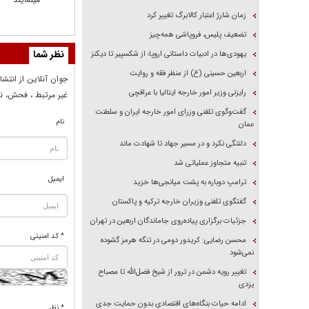
زمان شارژ اعتبار کالابرگ تغییر کرد
تضعیف پلیس، فروپاشی همه‌چیز
نظر شما
یهودی‌ها در ادبیات داستانی اروپا؛ از شکسپیر تا دیکنز
اربعین حسینی (ع) از منظر فقه و روایت
جوان آنلاين از انتشا
رایزنی وزیر امور خارجه ایتالیا با عراقچی
غير مرتبط ، فحش، نا
گفت‌وگوی تلفنی وزرای امور خارجه ایران و سلطنت
نام
عمان
دلتنگی نکرد و در مسیر جهاد تا شهادت ماند
تنبیه متجاوز عملیاتی شد
ایمیل
ترامپ دوباره به پشت میانجی‌ها خزید
گفتگوی تلفنی وزیران خارجه ترکیه و پاکستان
جزئیات برگزاری پیاده‌روی جاماندگان اربعین در تهران
* کد امنیتی
محسن رضایی: کریدور دومی در تنگه هرمز گشوده
نمی‌شود
تغییر رویه دشمن در ترور از شیخ فضل‌الله تا مصباح
یزدی
ادامه حیات بنگاه‌های اقتصادی بدون حمایت جدی
* نظر