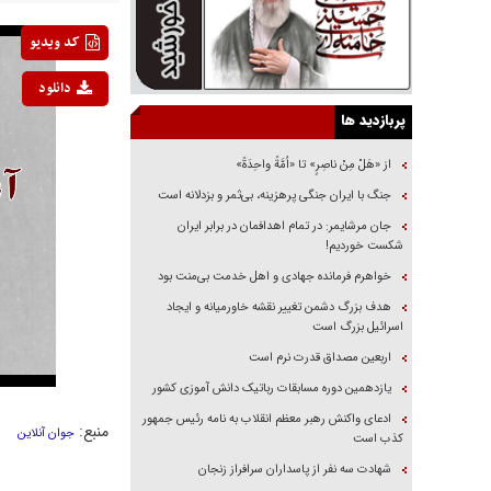
کد ویدیو
دانلود
پربازدید ها
از «هَلْ مِنْ ناصِرٍ» تا «اُمَّةً واحِدَةً»
جنگ با ایران جنگی پرهزینه، بی‌ثمر و بزدلانه است
جان مرشایمر: در تمام اهدافمان در برابر ایران
شکست خوردیم!
خواهرم فرمانده جهادی و اهل خدمت بی‌منت بود
هدف بزرگ دشمن تغییر نقشه خاورمیانه و ایجاد
اسرائیل بزرگ است
اربعین مصداق قدرت نرم است
یازدهمین دوره مسابقات رباتیک دانش آموزی کشور
ادعای واکنش رهبر معظم انقلاب به نامه رئیس جمهور
منبع:
جوان آنلاین
کذب است
شهادت سه نفر از پاسداران سرافراز زنجان