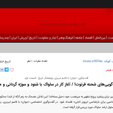
|
|
|
|
|
|
|
|
|
ست
بين‌الملل
اقتصاد
جامعه
فرهنگ‌و‌هنر
ایثار و مقاومت
تاریخ
ورزش
ايران
چندرسان
تعداد نظرات:
۱ نظر
 کوتاه:
تاریخ انتش
 فیلم
گفت‌وگوی «جوان» با قاسم تبریزی پژوهشگر تاریخ - قسمت اول
گویی‌های شحنه فرتوت! / آغاز کار در ساواک با شنود و سوژه گردانی و 
یر، برای پیشبرد پروژه تطهیر به میرغضب خود دخیل بسته‌اند! این تلاش مضحک به رغم آنکه از ابتدا محک
ناسبی برای بازشناسی «پرویز ثابتی» قلمداد شود. در گفت‌وگوی اختصاصی «جوان» با قاسم تبریزی، پ
سئول ارشد ساواک مورد بررسی قرار گرفته است.