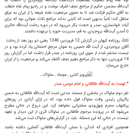
آیت‌الله محسن حکیم از مراجع نجف اشرف نوشت و در رادیو پیام شاه خطاب
به آقای حکیم قرائت شد تا به نحوی مرجعیت عامه شیعه را از ایران به عراق
منتقل کند؛ ثانیاً بدیهی است که ثابتی نداند مراجع ثلاث عنوانی بود که برای
آیات خوانساری، صدر و حجت بکار می‌رود که در دوره رحلت آیت‌الله حائری
تا آمدن آیت‌الله بروجردی به قم، مدیریت حوزه را برعهده داشتند.
ثالثاً، روزنامه کیهان در گزارش 12 فروردین 1340 یعنی دو روز بعد از رحلت
آقای بروجردی، از آیت الله خمینی به عنوان مرجع احتمالی یاد کرده بود و در
لیست منتشر شده از سوی این روزنامه در صدر قرار داشت اما در گزارش روز
14 فروردین، تنها به ذکر مراجع مقیم نجف اکتفاء می‌کند و مرجعیت را از ایران
خارج می‌سازد.
* تهمت به آیت‌الله طالقانی و امام موسی صدر
نفر دوم ساواک در بخشی از مستند مدعی است که آیت‌الله‌ طالقانی به حسن
پاکروان رئیس وقت ساواک قول داده بود، که در اِزای آزادی در روزهای
پرالتهاب محرم چهل‌ودو، سخنرانی نخواهد کرد. این دروغ در حالی مطرح
می‌شود که در پرونده مرحوم طالقانی در ساواک اثری از این دیدار و تعهد
نیست، در حالی که این مسئله باید در گزارش‌های ساواک ثبت می‌شد.
همچنین افرادی که اندکی با منش آیت‌الله طالقانی آشنایی داشته باشند