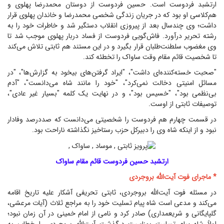
ارتشبد فردوست است. حسین فردوست از دوستان محمدرضا پهلوی و
هم‌کلاسی او بود که در جریان زندگی شخصی محمدرضا و خاندان پهلوی قرار
داشت؛ وی چندسال بعد از پیروزی انقلاب دستگیر شد و خاطرات خود را به
رشته تحریر درآورد. فاش‌گویی فردوست از فساد دربار پهلوی موجب شد تا
وی مغضوب سلطنت‌طلبان قرار بگیرد و در این مستند هم ثابتی تلاش می‌کند
تا شخصیت قائم مقام وقت ساواک را تخطئه کند.
"صحبت خسته‌کننده‌ای داشت"، "ایراد گرفتن‌های بیخود به گزارش‌ها"، "در
مسائل امنیتی دخالت نمی‌کرد"، "خود را مانند شاه می‌دانست"، "آدم
بی‌نظمی بود"، "خسیس بود"، و در نهایت یک کلمه "بسیار غیر عادی"،
توصیفات ثابتی از اوست.
در قسمت چهارم هم فردوست را شخصیتی می‌دانست که صددرصد وفادار
نبود و از اینکه شاه وی را دبیرکل حزب رستاخیز نگذاشته ناراحت بود.
ارتشبد حسین فردوست قائم مقام ساواک
* ماجرای فوت آیت‌الله بروجردی
در مسئله فوت آیت‌الله بروجردی، ثابتی تحریفی آشکار علیه تاریخ اقامه
می‌کند و مدعی است شاه پیام تسلیت خود را به مراجع ثلاث (آیات مرعشی،
گلپایگانی و شریعمداری) صادر کرد و نامی از امام خمینی در آن زمان نبود؛
اولاً شاه پیام تسلیت بمناسبت درگذشت آیت‌الله بروجردی را خطاب به