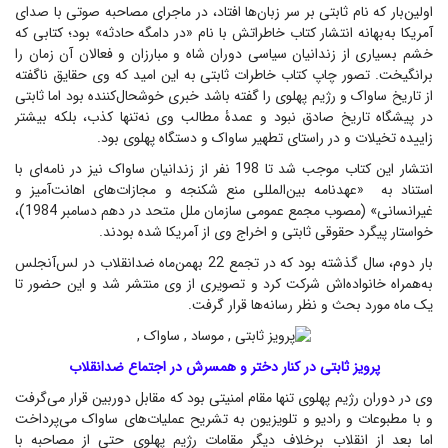
اولین‌بار که نام ثابتی بر سر زبان‌ها افتاد، در ماجرای مصاحبه صوتی با صدای
آمریکا به‌بهانه انتشار کتاب خاطراتش با نام «در دامگه حادثه» بود؛ کتابی که
خشم بسیاری از زندانیان سیاسی دوران شاه و مبارزان و فعالان آن زمان را
برانگیخت. تصور چاپ کتاب خاطرات ثابتی به این امید که وی حقایق ناگفته
از تاریخ ساواک و رژیم پهلوی را گفته باشد خبری خوشحال‌کننده بود اما ثابتی
در پیشگاه تاریخ صادق نبود و عمدۀ مطالب وی نه‌تنها کذب، بلکه بیشتر
زاییده تخیلات و در راستای تطهیر ساواک و دستگاه پهلوی بود.
انتشار این کتاب موجب شد تا 198 نفر از زندانیان ساواک نیز در نامه‌ای با
استناد به «عهدنامه بین‌المللی منع شکنجه و مجازات‌های اهانت‌آمیز و
غیرانسانی» (مصوب مجمع عمومی سازمان ملل متحد در دهم دسامبر 1984)،
خواستار پیگرد حقوقی ثابتی و اخراج وی از آمریکا شده بودند.
بار دوم، سال گذشته بود که در تجمع 22 بهمن‌ماه ضدانقلاب در لس‌آنجلس
به‌همراه خانواده‌اش شرکت کرد و تصویری از وی منتشر شد و این حضور تا
یک ماه مورد بحث و نظر رسانه‌ها قرار گرفت.
پرویز ثابتی در کنار دختر و همسرش در اجتماع ضدانقلاب
وی در دوران رژیم پهلوی تنها مقام امنیتی بود که مقابل دوربین قرار می‌گرفت
و با مطبوعات و رادیو و تلویزیون به تشریح عملیات‌های ساواک می‌پرداخت
اما بعد از انقلاب برخلاف دیگر مقامات رژیم پهلوی حتی از مصاحبه با