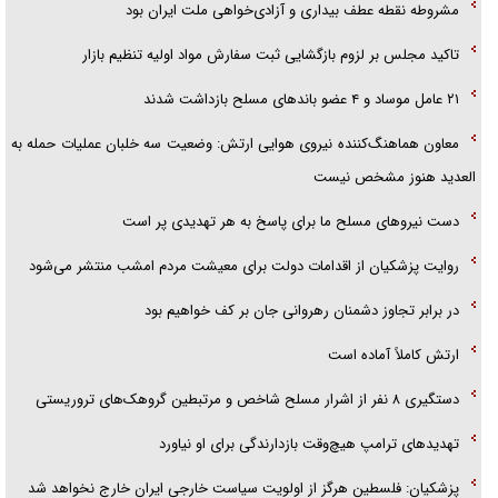
گزارش «جوان» از قوانین سخت‌گیرانه ۶ قاره در برابر یورش به پاسگاه‌های
مشروطه نقطه عطف بیداری و آزادی‌خواهی ملت ایران بود
پلیس
تاکید مجلس بر لزوم بازگشایی ثبت سفارش مواد اولیه تنظیم بازار
تحلیل ابعاد پیام رهبر انقلاب به حزب‌الله/ مقاومت نقشه راه آینده غرب آسیا
۲۱ عامل موساد و ۴ عضو باند‌های مسلح بازداشت شدند
معاون هماهنگ‌کننده نیروی هوایی ارتش: وضعیت سه خلبان عملیات حمله به
العدید هنوز مشخص نیست
دست نیرو‌های مسلح ما برای پاسخ به هر تهدیدی پر است
روایت پزشکیان از اقدامات دولت برای معیشت مردم امشب منتشر می‌شود
در برابر تجاوز دشمنان رهروانی جان بر کف خواهیم بود
ارتش کاملاً آماده است
دستگیری ۸ نفر از اشرار مسلح شاخص و مرتبطین گروهک‌های تروریستی
تهدید‌های ترامپ هیچ‌وقت بازدارندگی برای او نیاورد
پزشکیان: فلسطین هرگز از اولویت سیاست خارجی ایران خارج نخواهد شد