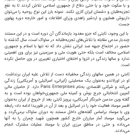
و با سکوت خود و یا حتی دفاع از جمهوری اسلامی تلاش کردند تا به نفع
تجزیه‌طلبان و دشمنان ایران کاری نکنند. نمونه بارز این نوع روحیه را می‌توان
داریوش همایون و اردشیر زاهدی وزرای اطلاعات و امور خارجه دوره پهلوی
جست.
با این وجود، ثابتی که جزو معدود بازماندگان آن دوره است و در این مستند
چندبار مدعی مقابله با تلاش‌های تجزیه‌طلبانه در ساواک است، سال گذشته با
حضور در اجتماع جبهه ضد ایرانی نشان داد که نه تنها با اسلام و جمهوری
اسلامی مخالف است بلکه حتی هویت ملی و سرزمینی نیز برای وی اهمیتی
ندارد و سالها زندگی در انزوا و اختفای اختیاری تغییری در وی حاصل نکرده
است.
ثابتی در همین سالهای زندگی مخفیانه دست از تلاش علیه ایران برنداشت.
او در اورلاندو به‌عنوان یک سه‌ملیتی (ایرانی، اسرائیلی و آمریکایی) زندگی
می‌کند و شرکتی اقتصادی به‌نام Paris Enterprises دارد. از حامیان مالی
کمپین انتخاباتی جرج بوش و کمیته ملی جمهوری‌خواهان بوده‌ است و به
گفته وین مدسن خبرنگار آمریکایی، پرویز ثابتی بعد از خروج از ایران به‌عنوان
افسر موساد فعالیت خود را در اسرائیل و بعد از آن در فلوریدا ادامه داد؛ رابطه
وی با موساد براساس گفته‌های داخل مستند به دوران ساواک برمی‌گردد و
می‌گوید موساد آمار مبارزان خارج کشور همچون شهید چمران را به آنها
می‌داده و حتی در مناطق مرزی ایران با موساد عملیات مشترک انجام
می‌دادند.