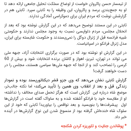
از تیمسار حسن پاکروان خواست از اوضاع مملکت تحلیل جامعی ارائه دهد تا
او به جمع‌بندی برسد و پاکروان، این وظیفه را به ثابتی سپرد. ثابتی هم در
گزارشش نوشت که مردم ایران برای دموکراسی آمادگی ندارند.
ثابتی در این مستند توضیح می‌دهد که در این گزارش نوشته بود که بعد از
انحلال مجلس، مردم دلواپسی نسبت به وجود مجلس ندارند و حکومتی
شبیه فرانسه قبل از ژنرال دوگل را نمی‌پسندند و حکومت شایسته برای ایران،
مدل ژنرال فرانکو در اسپانیاست.
در این گزارش او نوشته بود که در صورت برگزاری انتخابات آزاد، جبهه ملی
می تواند در تهران، تبریز، اهواز و کاشان برنده انتخابات شود و بیش از 60
کرسی را تصاحب کند و از انجا که جبهه ملی‌ها سیاسی هستند، مجلس را در
دست خواهند گرفت!
گزارش ثابتی نشان می‌دهد که وی جزو قشر دیکتاتورپسند بوده و نمودار
زندگی قبل و بعد از انقلاب وی همین را تأیید می‌کند؛
اما نکته جالب‌تر،
موضع شاه درباره این گزارش است که هرگز تحمل صدای مخالف را نداشته؛
او از مقایسه خود با فرانکو آشفته شده و به ساواک گفته است در گزارش‌ها
اول پیشرفت‌ها را بنویسید و بعد نواقص را بیاورید! ثابتی که خود از این
سلوک شاه خنده‌اش گرفته بود از منسوخ شدن این نوع گزارش‌ها در آینده
خبر داد.
* پوشاندن جنایت و تئوریزه کردن شکنجه