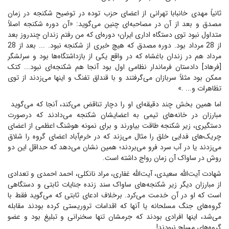
ثانیاً مهدی خانبابا تهرانی از اعضای حزب توده در توضیح شکنجه در زمان
مصدق و بعد از آن در مصاحبه‌ای چنین می‌گوید: «آن دوره شکنجه اصلاً
متداول نبود توی دستگاه اداری ایران؛ دوره‌ای که من رفتم زندان چندروز بعد
از 28 مرداد بود. دوره مصدق که هیچ خبری از شکنجه نبود. ... بعد از 28
مرداد هم در زندان باغشاه که در واقع یکی از بازداشتگاه‌ها بود و سرلشگر
[فرهاد] دادستان فرماندار نظامی اول بود آنجا هم شکنجه‌ای نبود... کتک
ممکن بود مثلاً سربازان می‌گرفتند و با قنداق تفنگ و اینها می‌زدند از توی
تظاهرات و... .»
اما همین بخش چند دقیقه‌ای او را دچار تناقض می‌کند، آنجا که می‌گوید
مبارزان در خانه‌های تیمی به اعضایشان شکنجه می‌دادند که درصورت
دستگیری، زیر شکنجه طاقت بیاورند و برای نمونه هوشنگ اعظمی از اعضای
چریک‌های فدایی خلق را مثال می‌زند که در خرم‌آباد اعضای گروه را شلاق
می‌زدند یا در آب سرد فرو می‌بردند؛ همین نشان می‌دهد که حداقل این دو
روش در ساواک آن زمان رواج داشته است.
شهادت آیت‌الله سعیدی، آیت‌الله غفاری، مراد نانکلی، احمد احمدی و تعدادی
از مبارزان دیگر زیر شکنجه‌های ساواک سند زنده جنایات ثابتی و دستگاهی
است که او در آن خدمت می‌کرد. برخلاف ادعای ثابتی که می‌گوید فقط با
گروه‌های جنگ مسلحانه یا آنها که اقدامات تروریستی کرده بودند مقابله
می‌شد، اینها افرادی بودند که جرمشان تنها سخنرانی و تبلیغ بود و عضو
گروه‌های مسلح نبودند!