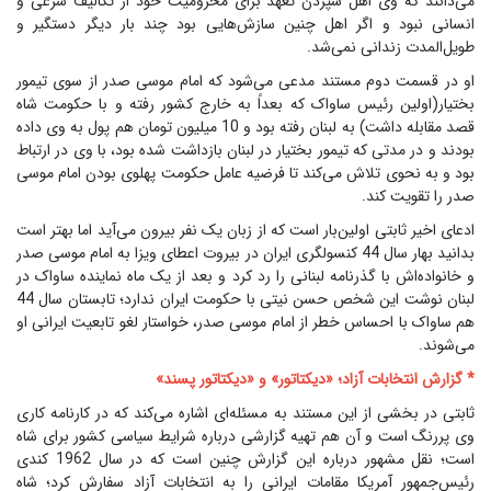
می‌دانند که وی اهل سپردن تعهد برای محرومیت خود از تکالیف شرعی و
انسانی نبود و اگر اهل چنین سازش‌هایی بود چند بار دیگر دستگیر و
طویل‌المدت زندانی نمی‌شد.
او در قسمت دوم مستند مدعی می‌شود که امام موسی صدر از سوی تیمور
بختیار(اولین رئیس ساواک که بعداً به خارج کشور رفته و با حکومت شاه
قصد مقابله داشت) به لبنان رفته بود و 10 میلیون تومان هم پول به وی داده
بودند و در مدتی که تیمور بختیار در لبنان بازداشت شده بود، با وی در ارتباط
بود و به نحوی تلاش می‌کند تا فرضیه عامل حکومت پهلوی بودن امام موسی
صدر را تقویت کند.
ادعای اخیر ثابتی اولین‌بار است که از زبان یک نفر بیرون می‌آید اما بهتر است
بدانید بهار سال 44 کنسولگری ایران در بیروت اعطای ویزا به امام موسی صدر
و خانواده‌اش با گذرنامه لبنانی را رد کرد و بعد از یک ماه نماینده ساواک در
لبنان نوشت این شخص حسن نیتی با حکومت ایران ندارد؛ تابستان سال 44
هم ساواک با احساس خطر از امام موسی صدر، خواستار لغو تابعیت ایرانی او
می‌شوند.
* گزارش انتخابات آزاد؛ «دیکتاتور» و «دیکتاتور پسند»
ثابتی در بخشی از این مستند به مسئله‌ای اشاره می‌کند که در کارنامه کاری
وی پررنگ است و آن هم تهیه گزارشی درباره شرایط سیاسی کشور برای شاه
است؛ نقل مشهور درباره این گزارش چنین است که در سال 1962 کندی
رئیس‌جمهور‌ آمریکا مقامات ایرانی را به انتخابات آزاد سفارش کرد؛ شاه