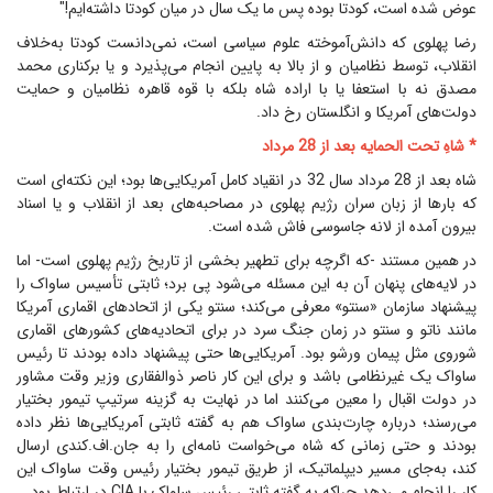
عوض شده است، کودتا بوده پس ما یک سال در میان کودتا داشته‌ایم!"
رضا پهلوی که دانش‌آموخته علوم سیاسی است، نمی‌دانست کودتا به‌خلاف
انقلاب، توسط نظامیان و از بالا به پایین انجام می‌پذیرد و یا برکناری محمد
مصدق نه با استعفا یا با اراده شاه بلکه با قوه قاهره نظامیان و حمایت
دولت‌های آمریکا و انگلستان رخ داد.
* شاهِ تحت الحمایه بعد از 28 مرداد
شاه بعد از 28 مرداد سال 32 در انقیاد کامل آمریکایی‌ها بود؛ این نکته‌ای است
که بارها از زبان سران رژیم پهلوی در مصاحبه‌های بعد از انقلاب و یا اسناد
بیرون آمده از لانه جاسوسی فاش شده است.
در همین مستند -که اگرچه برای تطهیر بخشی از تاریخ رژیم پهلوی است- اما
در لایه‌های پنهان آن به این مسئله می‌شود پی برد؛ ثابتی تأسیس ساواک را
پیشنهاد سازمان «سنتو» معرفی می‌‌کند؛ سنتو یکی از اتحادهای اقماری آمریکا
مانند ناتو و سنتو در زمان جنگ سرد در برای اتحادیه‌های کشورهای اقماری
شوروی مثل پیمان ورشو بود. آمریکایی‌ها حتی پیشنهاد داده بودند تا رئیس
ساواک یک غیرنظامی باشد و برای این کار ناصر ذوالفقاری وزیر وقت مشاور
در دولت اقبال را معین می‌کنند اما در نهایت به گزینه سرتیپ تیمور بختیار
می‌رسند؛ درباره چارت‌بندی ساواک هم به گفته ثابتی آمریکایی‌ها نظر داده
بودند و حتی زمانی که شاه می‌خواست نامه‌ای را به جان.اف.کندی ارسال
کند، به‌جای مسیر دیپلماتیک، از طریق تیمور بختیار رئیس وقت ساواک این
کار را انجام می‌دهد چراکه به گفته ثابتی رئیس ساواک با CIA در ارتباط بود.