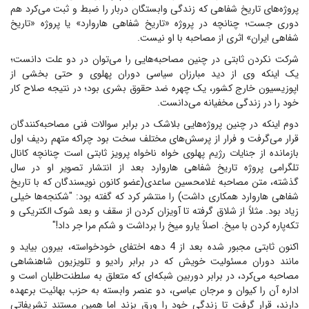
پروژه‌های تاریخ شفاهی که زندگی وابستگان دربار را ضبط و ثبت می‌کرد هم
دوری جست؛ چنانچه در پروژه «تاریخ شفاهی هاروارد» یا پروژه «تاریخ
شفاهی ایران» اثری از مصاحبه با او نیست.
شرکت نکردن ثابتی در چنین مصاحبه‌هایی را می‌توان در دو علت دانست؛
یک اینکه وی از دید مبارزان سیاسی دوران پهلوی و حتی بخشی از
اپوزیسیون خارج کشور، یک چهره ضد حقوق بشری بود؛ در نتیجه صلاح کار
خود را در زندگی مخفیانه می‌دانست.
دوم اینکه در چنین پروژه‌هایی بلاشک در برابر سوالات فنی مصاحبه‌کنندگان
قرار می‌گرفت و فرار از پرسش‌های مختلف سخت بود چراکه متهم ردیف اول
بازمانده از جنایات رژیم پهلوی خواه ناخواه پرویز ثابتی است چنانچه کانال
تلگرامی پروژه تاریخ شفاهی هاروارد بعد از انتشار تصویر او در سال
گذشته، متن مصاحبه غلامحسین ساعدی(عضو کانون نویسندگان که با تاریخ
شفاهی هاروارد همکاری داشت) را منتشر کرد که گفته بود: "شکنجه‌ها خیلی
زیاد بود. مثلاً از شلاق گرفته تا آویزان کردن از سقف و بعد شوک الکتریکی و
تکه‌پاره کردن با میخ. اصلاً یارو میخ را برداشت و شکم مرا جر داد!"
اکنون ثابتی مجبور شده بعد از 4 دهه اختفای خودخواسته، بیرون بیاید و
مانند دوران مسئولیت خویش که در برابر رادیو و تلویزیون شاهنشاهی
مصاحبه می‌کرد، در برابر دوربین شبکه‌ای که متعلق به سلطنت‌طلبان است و
اداره آن را کیوان و مرجان عباسی، دو عنصر وابسته به حزب بهائیت برعهده
دارند، قرار گرفت تا زندگی خود را ورق بزند اما همین مستند تشریفاتی