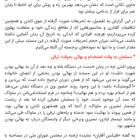
حاوی نکاتی است که نشان می‌دهد بهترین راه و روش برای او، اختفا تا پایان
عمر برای فرار از بدنامی بیشتر بود.
در این گزارش به تفصیل، به تحریفات صورت گرفته از سوی ثابتی و همچنین
تناقضات گفتاری و سانسورهایی که از مقاطع زندگی خود و سلطنت پهلوی
کرده می‌پردازیم؛ هرچند افرادی که اندکی به تاریخ آن زمان آشنایی داشته
باشند، می‌دانند میزان حجم تحریفات صورت گرفته در این مستند بیش از این
مقدار است و ما تنها به نمونه‌های برجسته آن اکتفا می‌کنیم.
* مسلمان به وقت استخدام و بهائی به‌وقت ترقی
پرویز ثابتی چه در زمان خدمت در دستگاه شاه و چه بعد از آن به بهائی بودن
شهرت داشت؛ او در این مستند از بهائی بودن بخشی از اعضای خانواده
می‌گوید و مدعی می‌شود که از همان دوران ترجیح داده است که بی‌دین و
«آگنوستیک» باشد؛ با این وجود روند حضور وی در دستگاه نشان می‌دهد
هم از اسلام بهره برده و هم بهائیت! چنانچه در فرم استخدامی‌اش در ساواک
که سند آن موجود است، خود را مسلمان معرفی کرده اما بعد از ریاست
تیمسار نصیری بر ساواک، از آنجا که وی همشهری ثابتی و بهائی بود،
از همین پیوند با بهائیت سود جسته و پله‌های ترقی را در ساواک طی می‌کند
و مانند تیمسار ایادی، نصیری وبرخی دیگر از وابستگان دربار، به بهائی بودن
مشهور بود.
به گفته «فلیکس آقایان» نماینده ارامنه در مجلس شورای ملی در مصاحبه با