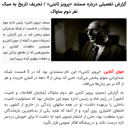
گزارش تفصیلی درباره مستند «پرویز ثابتی» / تحریف تاریخ به سبک
نفر دوم ساواک
مستند «پرویز ثابتی» رئیس اداره سوم
ساواک در ۵ قسمت از شبکه ضدایرانی
منوتو پخش شد؛ در این گزارش، به
تحریفات صورت گرفته از سوی ثابتی و
همچنین تناقضات گفتاری و
سانسور‌هایی که از مقاطع زندگی خود
و سلطنت پهلوی کرده می‌پردازیم.
جوان آنلاین:
«پرویز ثابتی»؛ این نام مستندی بود که در 5 قسمت شبکه
ضدایرانی منوتو پخش می‌کرد؛ نامی که بیش از 4 دهه در کنجی خزیده و هر
از گاه بر سر زبان‌ها می‌افتد.
به گزارش تسنیم، پرویز ثابتی نفر دوم ساواک (سازمان اطلاعات و امنیت
کشور) در رژیم شاه و رئیس اداره سوم این سازمان بود که مسئولیت امنیت
داخلی را برعهده داشت؛ او در همه سالهای زندگی در خارج از کشور، به
اختفای اختیاری روی آورد و از آنجا که شاید یکی از بدنام‌ترین بازماندگان
دوره سلطنت بود، حتی از انتشار تصویر خود ابا داشت تا برای خویش دردسر
تازه درست نکند و در پیشگاه افکار عمومی قرار نگیرد.