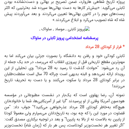
پروژه تاریخ شفاهی هاروارد، ضمن تصریح بر بهائی و دست‌نشانده بودن
ثابتی می‌گوید: «بیش‌تر کارها به دست بهائی‌ها سپرده شد به‌ترتیبی که اکثر
پست‌های مهم را در کانون بهائی‌ها تعیین می‌کردند و بعد می‌آوردند پیش
شاه که شاه تصویب می‌کرد و ابلاغ می‌کردند.»
پرسشنامه استخدامی پرویز ثابتی در ساواک
* فرار از کودتای 28 مرداد
ثابتی کودکی خود و رفتن به دانشگاه را بصورت جزئی بیان می‌کند اما به
مهم‌ترین مقطع تاریخی قبل از پیروزی انقلاب که می‌رسد، در حد یک جمله از
آن رد می‌شود: "حوادث گذشت تا رسید به 28 مرداد!" وی تحلیلی از این
رویداد ارائه نمی‌دهد و البته بدیهی است چراکه 70 سال است سلطنت‌طلبان
در برابر کودتای 28 مرداد یا سکوت می‌کنند و یا دست به تحریف تاریخ
می‌زنند!
نمونه آن، رضا پهلوی است که یک‌بار در نشست مطبوعاتی در مؤسسه
هودسون آمریکا وقتی از او پرسیدند "آیا غیر از آمریکایی‌ها، شما یا خانواده‌تان
هیچ‌گاه به‌خاطر کودتای 28 مرداد عذرخواهی می‌کنید؟" جواب داد: "من
قضاوت در مورد این را که چه بود، به تاریخ‌دانان می‌سپارم ولی معمولاً کودتا
از پایین به بالاست نه از بالا به پایین!" و بعد در توجیه برکناری مصدق گفت:
"اگر تغییر هر نخست‌وزیر کودتاست، پس هر بار که (زمان شاه) نخست‌وزیر