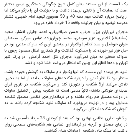
یک قسمت از این مستند بطور کامل شرح چگونگی دستگیری تیمور بختیار
است که عملیات آن را ثابتی برعهده داشت و با جزئیات آن را بازگو می‌کند اما
از پاسخ درباره اتفاقات مهم دهه 40 و 50 همچون تبعید امام خمینی، کشتار
مدرسه فیضیه و بیان جزئیات واقعه 15 خرداد طفره می‌رود.
ماجرای تیرباران بیژن جزنی، حسن ضیاظریفی، احمد جلیلی افشار، سعید
(مشعوف) کلانتری، عزیز سرمدی، محمد چوپان‌زاده، عباس سورکی، مصطفی
جوان خوشدل و سید کاظم ذوالانوار در تپه‌های اوین که ساواک مدعی بود در
حال فرار تیر خورده‌اند را مسکوت گذاشت و از همکاری امثال مسعود رجوی با
ساواک سخنی به میان نمی‌آورد! ماجرای قتل‌ احمد آرامش در پارک شهر
تهران و ده‌ها اتفاق این چنین که انتظار می‌رفت افشا شود و نشد.
شاید هر بیننده این مستند که تنها یک‌بار نام ساواک به گوشش خورده باشد،
منتظر بود تا نظر ثابتی را درباره شکنجه‌های ساواک بداند؛ او اما به نحوی
تلاش می‌کند اولاً شکنجه را تئوریزه کند و می‌گوید شکنجه در تاریخ ایران
سابقه‌ای طولانی داشته؛ ثانیاً مدعی است که شکنجه پیش از تشکیل ساواک
در دولت مصدق هم رواج داشته و در فرمانداری‌های نظامی مصدق شکنجه
متداول بود و در نهایت می‌پذیرد که ساواک شاید شکنجه کرده باشد اما نه
آنچنان که شکنجه‌شدگان می‌گویند.
اولاً فرمانداری نظامی نهادی بود که بعد از کودتای 28 مرداد تأسیس شد نه
در زمان مصدق و اگرچه در فرمانداری نظامی هم شکنجه‌های سطحی رواج
داشت اما سنگ بنای شکنجه را ساواک بنیان گذاشت.