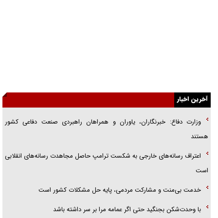
فوتبال و آن «بالا»!
راهبرد غافلگیری با نسل جدید پهپاد‌ها
جنجال پزشکان تقلبی در صنعت زیبایی
یهودی‌ها در ادبیات داستانی اروپا؛ از شکسپیر تا دیکنز
آخرین اخبار
گفت‌وگو با خواهر یکی از شهدای جنگ رمضان/ خواهرم فرمانده جهادی و
اهل خدمت بی‌منت بود
وزارت دفاع: خبرنگاران، یاوران و همراهان راهبردی صنعت دفاعی کشور
هستند
جزئیات شکنجه‌هایم فراتر از آن است که در بیان بگنجد!
اعتراف رسانه‌های خارجی به شکست ترامپ حاصل مجاهدت رسانه‌های انقلابی
گزارش «جوان» از قوانین سخت‌گیرانه ۶ قاره در برابر یورش به پاسگاه‌های
است
پلیس
خدمت بی‌منت و مشارکت مردمی، پایه حل مشکلات کشور است
با وحدت‌شکن بجنگید حتی اگر عمامه مرا بر سر داشته باشد