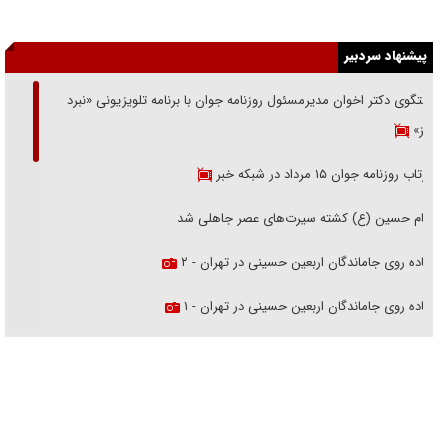
پیشنهاد سردبیر
گفتگوی دکتر اخوان مدیرمسئول روزنامه جوان با برنامه تلویزیونی «نبرد
هرمز»
بازتاب روزنامه جوان ۱۵ مرداد در شبکه خبر
امام حسین (ع) کشته سیرت‌های عصر جاهلی شد
پیاده روی جاماندگان اربعین حسینی در تهران - ۲
پیاده روی جاماندگان اربعین حسینی در تهران - ۱
فریاد‌ها و ناله‌های دوستان مبارزدلم را آتش می‌زد
تغییر رویه دشمن در ترور از شیخ فضل‌الله تا مصباح یزدی
خرید قسطی اولش خنده و آخرش گریه است!