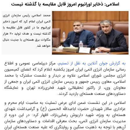
اسلامی: ذخایر اورانیوم امروز قابل مقایسه با گذشته نیست
محمد اسلامی رئیس سازمان انرژی
اتمی ایران اعلام کرد که امروز ذخایر
اورانیوم ما در کشور قابل مقایسه با
گذشته نیست و هدف تولید ۲۰ هزار
مگاوات برق هسته‌ای با جدیت دنبال
خواهد شد.
به گزارش جوان آنلاین به نقل از تسنیم،
مرکز دیپلماسی عمومی و اطلاع
رسانی سازمان انرژی اتمی ایران امروز یکشنبه اعلام کرد که اعضای کمیسیون
انرژی مجلس شورای اسلامی علاوه بر دیدار و نشست مشترک با محمد
اسلامی، معاون رییس جمهور و رییس سازمان انرژی اتمی ایران و جمعی از
معاونان وی، از راکتور تحقیقاتی شهید فخری‌زاده تهران و نمایشگاه
دستاورد‌های صنعت هسته‌ای بازدید کردند.
اسلامی در این نشست ضمن ادای عرض تسلیت به مناسبت ایام محرم و
عزاداری سالار شهیدان حضرت اباعبدالله الحسین (ع) و گرامیداشت شهدای
هسته‌ای به ویژه، شهید داریوش رضایی‌نژاد، اظهار کرد: در این دوره از
مدیریت سازمان انرژی اتمی، بحث معرفی اقدامات و دستاورد‌های سازمان
آن‌هم با توجه به ذهنیت سنگین و روایتگری که علیه صنعت هسته‌ای ایران