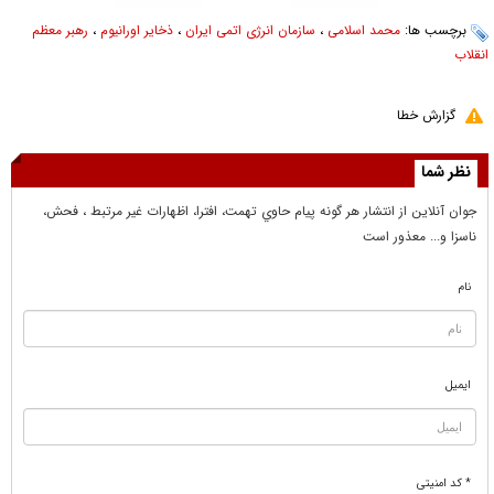
برچسب ها:
محمد اسلامی
،
سازمان انرژی اتمی ایران
،
ذخایر اورانیوم
،
رهبر معظم
انقلاب
گزارش خطا
نظر شما
جوان آنلاين از انتشار هر گونه پيام حاوي تهمت، افترا، اظهارات غير مرتبط ، فحش،
ناسزا و... معذور است
نام
ایمیل
* کد امنیتی