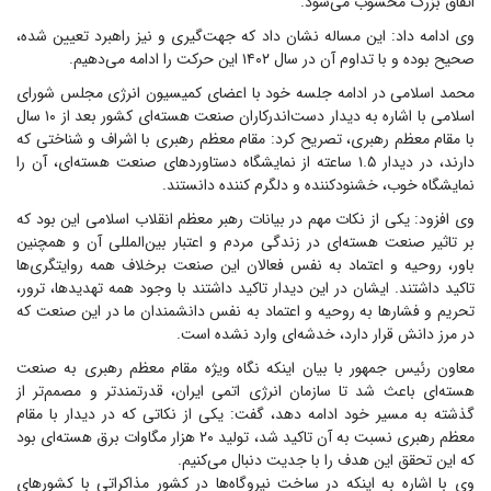
اتفاق بزرگ محسوب می‌شود.
وی ادامه داد: این مساله نشان داد که جهت‌گیری و نیز راهبرد تعیین شده،
صحیح بوده و با تداوم آن در سال ۱۴۰۲ این حرکت را ادامه می‌دهیم.
محمد اسلامی در ادامه جلسه خود با اعضای کمیسیون انرژی مجلس شورای
اسلامی با اشاره به دیدار دست‌اندرکاران صنعت هسته‌ای کشور بعد از ۱۰ سال
با مقام معظم رهبری، تصریح کرد: مقام معظم رهبری با اشراف و شناختی که
دارند، در دیدار ۱.۵ ساعته از نمایشگاه دستاورد‌های صنعت هسته‌ای، آن را
نمایشگاه خوب، خشنودکننده و دلگرم کننده دانستند.
وی افزود: یکی از نکات مهم در بیانات رهبر معظم انقلاب اسلامی این بود که
بر تاثیر صنعت هسته‌ای در زندگی مردم و اعتبار بین‌المللی آن و همچنین
باور، روحیه و اعتماد به نفس فعالان این صنعت برخلاف همه روایتگری‌ها
تاکید داشتند. ایشان در این دیدار تاکید داشتند با وجود همه تهدیدها، ترور،
تحریم و فشار‌ها به روحیه و اعتماد به نفس دانشمندان ما در این صنعت که
در مرز دانش قرار دارد، خدشه‌ای وارد نشده است.
معاون رئیس جمهور با بیان اینکه نگاه ویژه مقام معظم رهبری به صنعت
هسته‌ای باعث شد تا سازمان انرژی اتمی ایران، قدرتمندتر و مصمم‌تر از
گذشته به مسیر خود ادامه دهد، گفت: یکی از نکاتی که در دیدار با مقام
معظم رهبری نسبت به آن تاکید شد، تولید ۲۰ هزار مگاوات برق هسته‌ای بود
که این تحقق این هدف را با جدیت دنبال می‌کنیم.
وی با اشاره به اینکه در ساخت نیروگاه‌ها در کشور مذاکراتی با کشور‌های