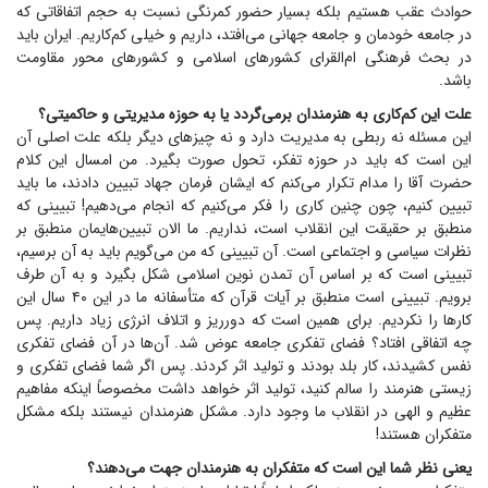
حوادث عقب هستیم بلکه بسیار حضور کمرنگی نسبت به حجم اتفاقاتی که
در جامعه خودمان و جامعه جهانی می‌افتد، داریم و خیلی کم‌کاریم. ایران باید
در بحث فرهنگی ام‌القرای کشور‌های اسلامی و کشور‌های محور مقاومت
باشد.
علت این کم‌کاری به هنرمندان برمی‌گردد یا به حوزه مدیریتی و حاکمیتی؟
این مسئله نه ربطی به مدیریت دارد و نه چیز‌های دیگر بلکه علت اصلی آن
این است که باید در حوزه تفکر، تحول صورت بگیرد. من امسال این کلام
حضرت آقا را مدام تکرار می‌کنم که ایشان فرمان جهاد تبیین دادند، ما باید
تبیین کنیم، چون چنین کاری را فکر می‌کنیم که انجام می‌دهیم! تبیینی که
منطبق بر حقیقت این انقلاب است، نداریم. ما الان تبیین‌هایمان منطبق بر
نظرات سیاسی و اجتماعی است. آن تبیینی که من می‌گویم باید به آن برسیم،
تبیینی است که بر اساس آن تمدن نوین اسلامی شکل بگیرد و به آن طرف
برویم. تبیینی است منطبق بر آیات قرآن که متأسفانه ما در این ۴۰ سال این
کار‌ها را نکردیم. برای همین است که دورریز و اتلاف انرژی زیاد داریم. پس
چه اتفاقی افتاد؟ فضای تفکری جامعه عوض شد. آن‌ها در آن فضای تفکری
نفس کشیدند، کار بلد بودند و تولید اثر کردند. پس اگر شما فضای تفکری و
زیستی هنرمند را سالم کنید، تولید اثر خواهد داشت مخصوصاً اینکه مفاهیم
عظیم و الهی در انقلاب ما وجود دارد. مشکل هنرمندان نیستند بلکه مشکل
متفکران هستند!
یعنی نظر شما این است که متفکران به هنرمندان جهت می‌دهند؟