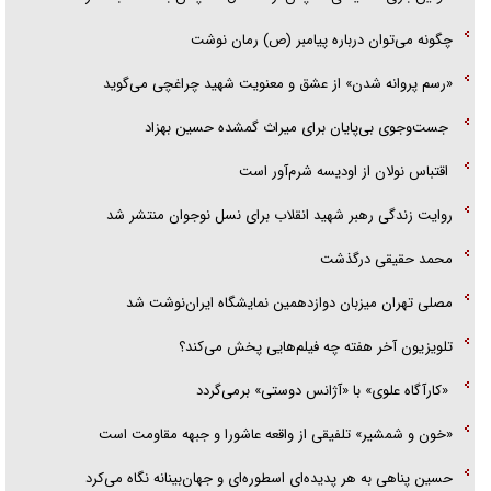
جزئیات شکنجه‌هایم فراتر از آن است که در بیان بگنجد!
چگونه می‌توان درباره پیامبر (ص) رمان نوشت
گزارش «جوان» از قوانین سخت‌گیرانه ۶ قاره در برابر یورش به پاسگاه‌های
«رسم پروانه شدن» از عشق و معنویت شهید چراغچی می‌گوید
پلیس
جست‌وجوی بی‌پایان برای میراث گمشده حسین بهزاد
اقتباس نولان از اودیسه شرم‌آور است
روایت زندگی رهبر شهید انقلاب برای نسل نوجوان منتشر شد
محمد حقیقی درگذشت
مصلی تهران میزبان دوازدهمین نمایشگاه ایران‌نوشت شد
تلویزیون آخر هفته چه فیلم‌هایی پخش می‌کند؟
«کارآگاه علوی» با «آژانس دوستی» برمی‌گردد
«خون و شمشیر» تلفیقی از واقعه عاشورا و جبهه مقاومت است
حسین پناهی به هر پدیده‌ای اسطوره‌ای و جهان‌بینانه نگاه می‌کرد