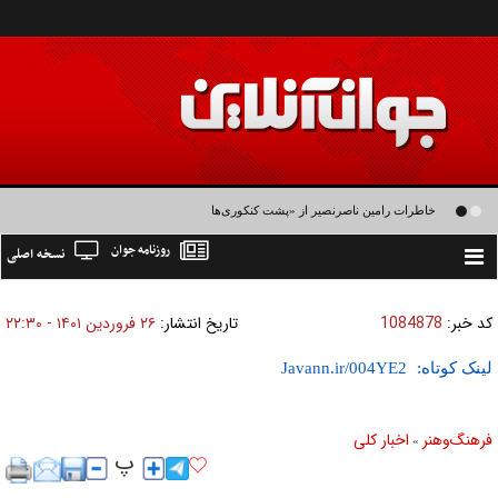
خاطرات رامین ناصرنصیر از «پشت‌ کنکوری‌ها» و رضا داوودنژاد: رضا کودک درون فعالی
روزنامه جوان
نسخه اصلی
داشت و خیلی راحت به شوق می‌آمد
Toggle
navigation
کد خبر:
1084878
تاریخ انتشار:
۲۶ فروردين ۱۴۰۱ - ۲۲:۳۰
لینک کوتاه:
فرهنگ‌و‌هنر
اخبار كلی
»