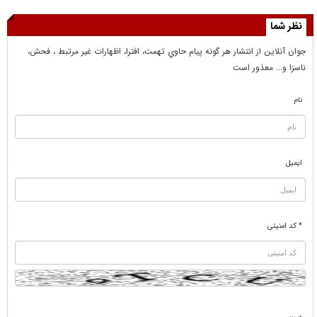
نظر شما
جوان آنلاين از انتشار هر گونه پيام حاوي تهمت، افترا، اظهارات غير مرتبط ، فحش،
ناسزا و... معذور است
نام
ایمیل
* کد امنیتی