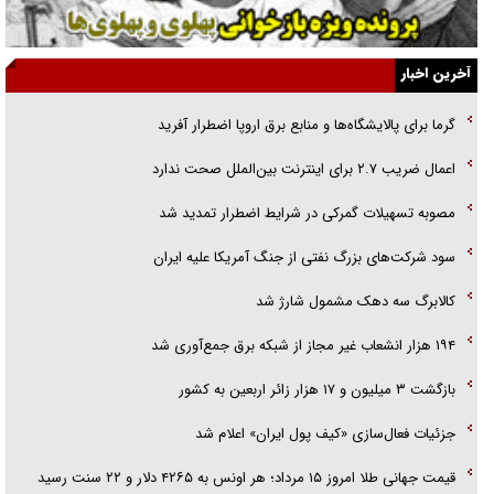
اهل خدمت بی‌منت بود
جزئیات شکنجه‌هایم فراتر از آن است که در بیان بگنجد!
آخرین اخبار
گزارش «جوان» از قوانین سخت‌گیرانه ۶ قاره در برابر یورش به پاسگاه‌های
گرما برای پالایشگاه‌ها و منابع برق اروپا اضطرار آفرید
پلیس
اعمال ضریب ۲.۷ برای اینترنت بین‌الملل صحت ندارد
تحلیل ابعاد پیام رهبر انقلاب به حزب‌الله/ مقاومت نقشه راه آینده غرب آسیا
مصوبه تسهیلات گمرکی در شرایط اضطرار تمدید شد
سود شرکت‌های بزرگ نفتی از جنگ آمریکا علیه ایران
کالابرگ سه دهک مشمول شارژ شد
۱۹۴ هزار انشعاب غیر مجاز از شبکه برق جمع‌آوری شد
بازگشت ۳ میلیون و ۱۷ هزار زائر اربعین به کشور
جزئیات فعال‌سازی «کیف پول ایران» اعلام شد
قیمت جهانی طلا امروز ۱۵ مرداد؛ هر اونس به ۴۲۶۵ دلار و ۲۲ سنت رسید