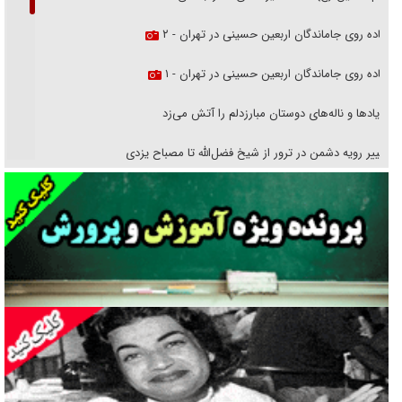
پیاده روی جاماندگان اربعین حسینی در تهران - ۲
پیاده روی جاماندگان اربعین حسینی در تهران - ۱
فریاد‌ها و ناله‌های دوستان مبارزدلم را آتش می‌زد
تغییر رویه دشمن در ترور از شیخ فضل‌الله تا مصباح یزدی
خرید قسطی اولش خنده و آخرش گریه است!
فوتبال و آن «بالا»!
راهبرد غافلگیری با نسل جدید پهپاد‌ها
جنجال پزشکان تقلبی در صنعت زیبایی
یهودی‌ها در ادبیات داستانی اروپا؛ از شکسپیر تا دیکنز
گفت‌وگو با خواهر یکی از شهدای جنگ رمضان/ خواهرم فرمانده جهادی و