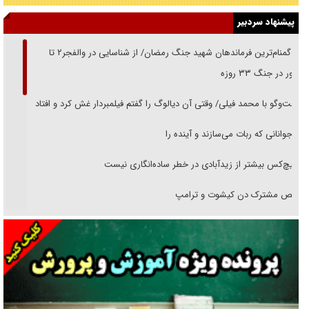
پیشنهاد سردبیر
از گمنام‌ترین فرماندهان شهید جنگ رمضان/ از شناسایی در والفجر۲ تا
حضور در جنگ ۳۳ روزه
گفت‌وگو با محمد فیلی/ وقتی آن دیالوگ را گفتم فیلمبردار غش کرد و افتاد
نوجوانانی که ربات می‌سازند و آینده را
هیچ‌کس بیشتر از زیدآبادی در خطر ساده‌انگاری نیست
رقص مشترک دن کیشوت و ترامپ
دنده دولت به واگذاری مسئله‌دار ایران‌خودرو/ خصوصی‌سازی یا انحصار؟
غریزه‌ی بقا و آقای باقی و رفقا
جراحی‌های زیبایی با مدرک فوق‌دیپلم! + گفت‌وگو با متهم