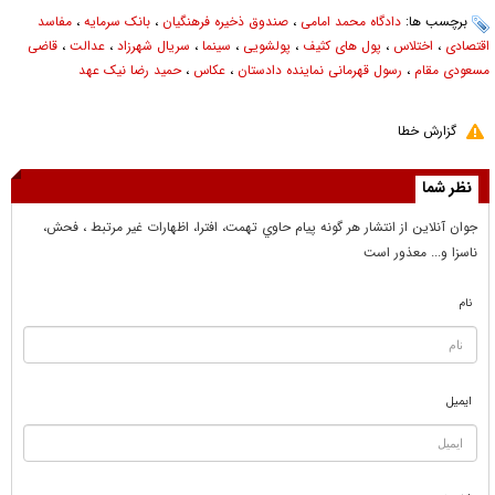
برچسب ها:
دادگاه محمد امامی
،
صندوق ذخیره فرهنگیان
،
بانک سرمایه
،
مفاسد
اقتصادی
،
اختلاس
،
پول های کثیف
،
پولشویی‌
،
سینما
،
سریال شهرزاد
،
عدالت
،
قاضی
مسعودی مقام
،
رسول قهرمانی نماینده دادستان
،
عکاس
،
حمید رضا نیک عهد
گزارش خطا
نظر شما
جوان آنلاين از انتشار هر گونه پيام حاوي تهمت، افترا، اظهارات غير مرتبط ، فحش،
ناسزا و... معذور است
نام
ایمیل