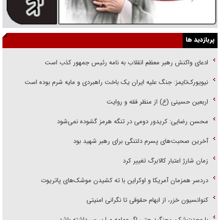
پربازدید ها
ادعای واکنش رهبر معظم انقلاب به نامه رئیس جمهور کذب است
نیویورک‌تایمز: جنگ علیه ایران یک باخت راهبردی و مایه شرم بوده است
اربعین حسینی (ع) از منظر فقه و روایت
محسن رضایی: کریدور دومی در تنگه هرمز گشوده نمی‌شود
آخرین صحبت‌های پسرم دلتنگی برای رهبر شهید بود
زمان شارژ اعتبار کالابرگ تغییر کرد
دردسر همزمان آمریکا و اوکراین با ته کشیدن موشک‌های پاتریوت
کنوانسیون خزر، از ابهام حقوقی تا نگرانی امنیتی
با وحدت‌شکن بجنگید حتی اگر عمامه مرا بر سر داشته باشد