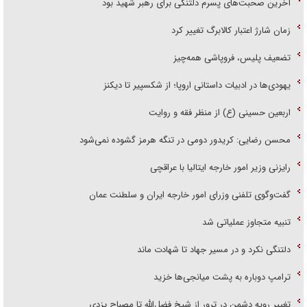
آخرین صحبت‌های پسرم دلتنگی برای رهبر شهید بود
زمان شارژ اعتبار کالابرگ تغییر کرد
تضعیف پلیس، فروپاشی همه‌چیز
یهودی‌ها در ادبیات داستانی اروپا؛ از شکسپیر تا دیکنز
اربعین حسینی (ع) از منظر فقه و روایت
محسن رضایی: کریدور دومی در تنگه هرمز گشوده نمی‌شود
رایزنی وزیر امور خارجه ایتالیا با عراقچی
گفت‌وگوی تلفنی وزرای امور خارجه ایران و سلطنت عمان
تنبیه متجاوز عملیاتی شد
دلتنگی نکرد و در مسیر جهاد تا شهادت ماند
ترامپ دوباره به پشت میانجی‌ها خزید
تغییر رویه دشمن در ترور از شیخ فضل‌الله تا مصباح یزدی