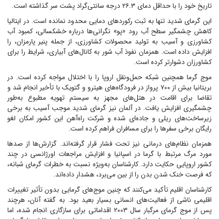
تاریخ خود را با حداقل دمای ۲۶.۳ درجه سانتی‌گراد پشت سر گذاشته است.
این گرمای شدید تنها به ثبت رکورد‌های دمایی محدود نمانده است. در ایتالیا
کاهش چشمگیر سطح آب رود «پو» نگرانی‌ها درباره خشکسالی، کمبود آب
کشاورزی و آسیب به تولید محصولات کشاورزی، از جمله پنیر پارمزان، را
افزایش داده است. همزمان نفوذ آب شور به کانال‌های آبیاری، شرایط را برای
کشاورزان دشوارتر کرده است.
موج گرما همچنین شبکه حمل‌ونقل اروپا را با اختلال مواجه کرده است. در
بریتانیا بیش از ۷۰۰ پرواز در فرودگاه‌های هیترو و گتویک با تأخیر انجام شد و
تقاضا برای اقامت در هتل‌های مجهز به سیستم تهویه مطبوع به‌طور
چشمگیری افزایش یافت. در آلمان نیز گرمای شدید موجب آسیب به برخی
زیرساخت‌های ریلی و جاده‌ای شده و شرکت راه‌آهن این کشور امکان لغو
رایگان برخی سفر‌ها را برای مسافران فراهم کرده است.
همزمان نظام‌های درمانی نیز تحت فشار قرار گرفته‌اند. گزارش‌ها از صد‌ها
مورد مرگ مرتبط با گرما در اسپانیا و افزایش مراجعات اورژانسی در چند
کشور اروپایی حکایت دارد. کارشناسان به‌ویژه نسبت به خطرات گرمای شبانه،
که فرصت خنک شدن بدن را از بین می‌برد، هشدار داده‌اند.
کارشناسان اقلیم تأکید می‌کنند که چنین موج‌های گرمایی بدون تأثیر تغییرات
اقلیمی ناشی از فعالیت‌های انسانی بسیار بعید بود. به گفته آنان، هرچند
پس از موج گرمای مرگبار سال ۲۰۰۳ اقداماتی برای سازگاری انجام شده، اما