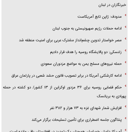
خبرنگاران در لبنان
مدودف: ژاپن تابع آمریکاست
ادامه حملات رژیم صهیونیستی به جنوب لبنان
مصر خواستار تدوین چشم‌انداز مشترک عربی برای امنیت منطقه شد
زلنسکی: دو پالایشگاه روسیه را هدف قرار دادیم
حمله نیرو‌های مسلح یمن به مواضع مزدوران سعودی
ادامه کارشکنی آمریکا در برابر تصویب قانون حشد شعبی در پارلمان عراق
حکم قضایی روسیه برای ۳۶ مزدور اوکراین از ۱۳ کشور/ دو کشته در حمله
پهپادی به بریانسک
افزایش شمار شهدای غزه به ۷۳ هزار و ۳۸۲ نفر
پنتاگون جلسه اضطراری برای تأمین تسلیحات برگزار می‌کند
آمریکا: داعش خوراسان همچنان یک تهدید در افغانستان باقی مانده است