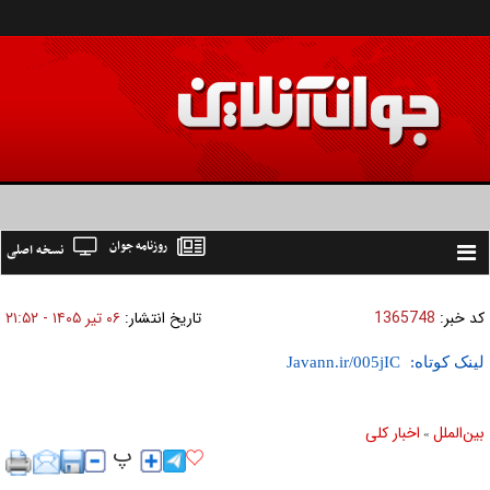
روزنامه جوان
نسخه اصلی
Toggle
navigation
کد خبر:
1365748
تاریخ انتشار:
۰۶ تير ۱۴۰۵ - ۲۱:۵۲
لینک کوتاه:
بين‌الملل
اخبار كلی
»