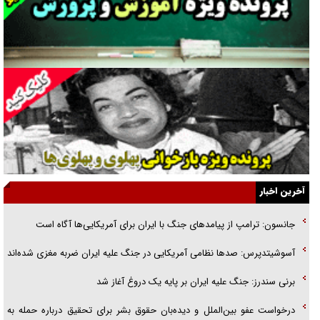
فوتبال و آن «بالا»!
راهبرد غافلگیری با نسل جدید پهپاد‌ها
جنجال پزشکان تقلبی در صنعت زیبایی
یهودی‌ها در ادبیات داستانی اروپا؛ از شکسپیر تا دیکنز
گفت‌وگو با خواهر یکی از شهدای جنگ رمضان/ خواهرم فرمانده جهادی و
اهل خدمت بی‌منت بود
جزئیات شکنجه‌هایم فراتر از آن است که در بیان بگنجد!
آخرین اخبار
گزارش «جوان» از قوانین سخت‌گیرانه ۶ قاره در برابر یورش به پاسگاه‌های
جانسون: ترامپ از پیامد‌های جنگ با ایران برای آمریکایی‌ها آگاه است
پلیس
آسوشیتدپرس: صد‌ها نظامی آمریکایی در جنگ علیه ایران ضربه مغزی شده‌اند
تحلیل ابعاد پیام رهبر انقلاب به حزب‌الله/ مقاومت نقشه راه آینده غرب آسیا
برنی سندرز: جنگ علیه ایران بر پایه یک دروغ آغاز شد
درخواست عفو بین‌الملل و دیده‌بان حقوق بشر برای تحقیق درباره حمله به