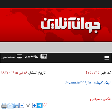
روزنامه جوان
نسخه اصلی
Toggle
navigation
کد خبر:
1365746
تاریخ انتشار:
۰۶ تير ۱۴۰۵ - ۱۸:۱۷
لینک کوتاه:
عکس
سیاسی
»