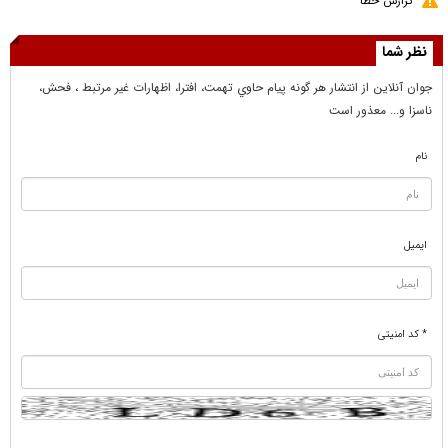
گزارش خطا
نظر شما
جوان آنلاين از انتشار هر گونه پيام حاوي تهمت، افترا، اظهارات غير مرتبط ، فحش،
ناسزا و... معذور است
نام
ایمیل
* کد امنیتی