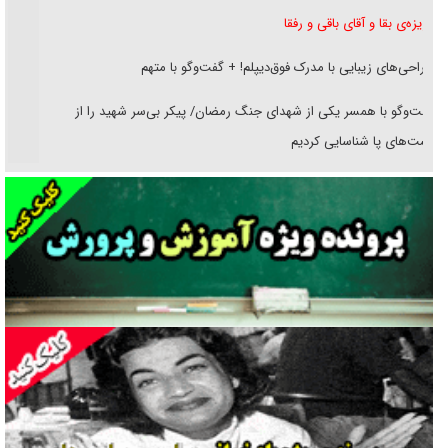
غریزه‌ی بقا و آقای باقی و رفقا
جراحی‌های زیبایی با مدرک فوق‌دیپلم! + گفت‌وگو با متهم
گفت‌وگو با همسر یکی از شهدای جنگ رمضان/ پیکر بی‌سر شهید را از
انگشت‌های پا شناسایی کردیم
نسلی که آنلاین الگو می‌گیرد
گفت‌وگو با آیت‌الله جاودان/ جفای مخالفان مکانت معنوی رهبر شهید را
ارتقا می‌داد
راننده مست به قانون می‌خندد
همه آقای دوربینی شده‌ایم!
قصه ناتمام سرویس مدارس
آیا مقاومت فلسطین خلع‌سلاح می‌شود؟