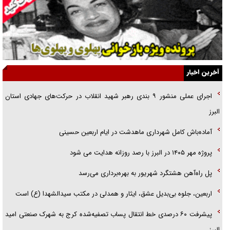
راهبرد غافلگیری با نسل جدید پهپاد‌ها
جنجال پزشکان تقلبی در صنعت زیبایی
یهودی‌ها در ادبیات داستانی اروپا؛ از شکسپیر تا دیکنز
گفت‌وگو با خواهر یکی از شهدای جنگ رمضان/ خواهرم فرمانده جهادی و
آخرین اخبار
اهل خدمت بی‌منت بود
اجرای عملی منشور ۹ بندی رهبر شهید انقلاب در حرکت‌های جهادی استان
جزئیات شکنجه‌هایم فراتر از آن است که در بیان بگنجد!
البرز
گزارش «جوان» از قوانین سخت‌گیرانه ۶ قاره در برابر یورش به پاسگاه‌های
آماده‌باش کامل شهرداری ماهدشت در ایام اربعین حسینی
پلیس
پروژه مهر ۱۴۰۵ در البرز با رصد روزانه هدایت می شود
پل راه‌آهن هشتگرد شهریور به بهره‌برداری می‌رسد
اربعین، جلوه بی‌بدیل عشق، ایثار و همدلی در مکتب سیدالشهدا (ع) است
پیشرفت ۶۰ درصدی خط انتقال پساب تصفیه‌شده کرج به شهرک صنعتی امید
البرز