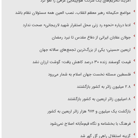
آمریکا تحریم‌های یک شرکت هواپیمایی عراقی را لغو کرد
مواضع حکیمانه رهبر معظم انقلاب، نصب العین همه مسئولان نظام باشد
ادعا درباره «نحوه رد زنی محل استقرار شهید لاریجانی» صحت ندارد
جولان عقابان ایرانی از دفاع مقدس تا نبرد رمضان
اربعین حسینی؛ یکی از بزرگ‌ترین تجمع‌های سالانه جهان
قیمت گوسفند زنده ۳۰ درصد کاهش یافت؛ گوشت ارزان نشد
فلسطین مسئله نخست جهان اسلام به شمار می‌رود
۲.۸ میلیون زائر به کشور بازگشتند
۱.۸میلیون زائر اربعین به کشور بازگشتند
بازگشت یک میلیون و ۹۷۴ هزار زائر اربعین به کشور
فرهنگ با بخشنامه و نگاه قیم‌مآبانه اصلاح نمی‌شود
گزینه استقلال راهی گل گهر شد