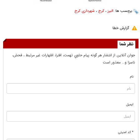
برچسب ها:
البرز
،
کرج
،
شهرداری کرج
گزارش خطا
نظر شما
جوان آنلاين از انتشار هر گونه پيام حاوي تهمت، افترا، اظهارات غير مرتبط ، فحش،
ناسزا و... معذور است
نام
ایمیل
* کد امنیتی