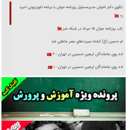
گفتگوی دکتر اخوان مدیرمسئول روزنامه جوان با برنامه تلویزیونی «نبرد
هرمز»
بازتاب روزنامه جوان ۱۵ مرداد در شبکه خبر
امام حسین (ع) کشته سیرت‌های عصر جاهلی شد
پیاده روی جاماندگان اربعین حسینی در تهران - ۲
پیاده روی جاماندگان اربعین حسینی در تهران - ۱
فریاد‌ها و ناله‌های دوستان مبارزدلم را آتش می‌زد
تغییر رویه دشمن در ترور از شیخ فضل‌الله تا مصباح یزدی
خرید قسطی اولش خنده و آخرش گریه است!
فوتبال و آن «بالا»!