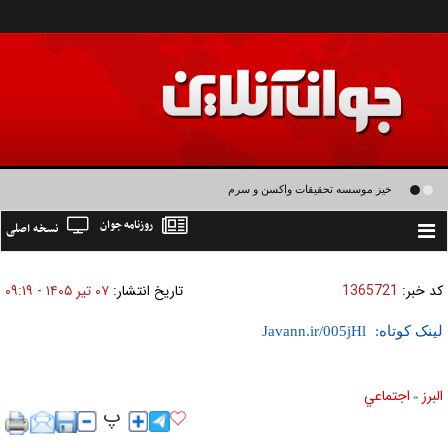
خیز موسسه تحقیقات واکسن و سرم سازی رازی برای تولید واکسن های نسل سوم و
روزنامه جوان
نسخه اصلی
چهارم
Toggle
navigation
کد خبر:
1365721
تاریخ انتشار:
۰۷ تير ۱۴۰۵ - ۰۹:۱۹
لینک کوتاه:
البرز
اجتماعي
»