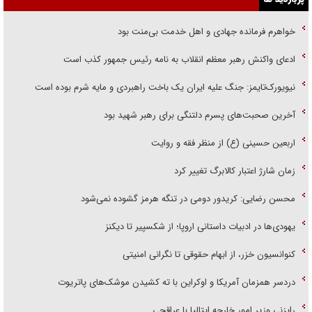
خواهرم فرمانده جهادی و اهل خدمت بی‌منت بود
ادعای واکنش رهبر معظم انقلاب به نامه رئیس جمهور کذب است
نیویورک‌تایمز: جنگ علیه ایران یک باخت راهبردی و مایه شرم بوده است
آخرین صحبت‌های پسرم دلتنگی برای رهبر شهید بود
اربعین حسینی (ع) از منظر فقه و روایت
زمان شارژ اعتبار کالابرگ تغییر کرد
محسن رضایی: کریدور دومی در تنگه هرمز گشوده نمی‌شود
یهودی‌ها در ادبیات داستانی اروپا؛ از شکسپیر تا دیکنز
کنوانسیون خزر، از ابهام حقوقی تا نگرانی امنیتی
دردسر همزمان آمریکا و اوکراین با ته کشیدن موشک‌های پاتریوت
رایزنی وزیر امور خارجه ایتالیا با عراقچی