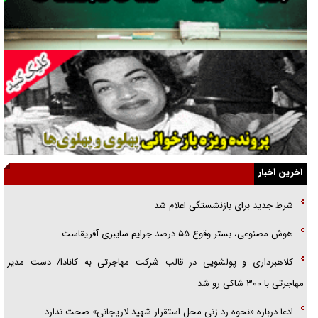
راهبرد غافلگیری با نسل جدید پهپاد‌ها
جنجال پزشکان تقلبی در صنعت زیبایی
یهودی‌ها در ادبیات داستانی اروپا؛ از شکسپیر تا دیکنز
گفت‌وگو با خواهر یکی از شهدای جنگ رمضان/ خواهرم فرمانده جهادی و
اهل خدمت بی‌منت بود
جزئیات شکنجه‌هایم فراتر از آن است که در بیان بگنجد!
آخرین اخبار
گزارش «جوان» از قوانین سخت‌گیرانه ۶ قاره در برابر یورش به پاسگاه‌های
شرط جدید برای بازنشستگی اعلام شد
پلیس
هوش مصنوعی، بستر وقوع ۵۵ درصد جرایم سایبری آفریقاست
تحلیل ابعاد پیام رهبر انقلاب به حزب‌الله/ مقاومت نقشه راه آینده غرب آسیا
کلاهبرداری و پولشویی در قالب شرکت مهاجرتی به کانادا/ دست مدیر
مهاجرتی با ۳۰۰ شاکی رو شد
ادعا درباره «نحوه رد زنی محل استقرار شهید لاریجانی» صحت ندارد