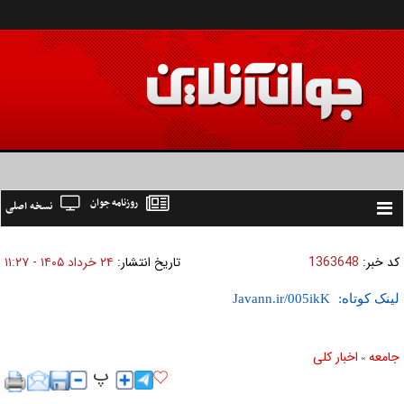
روزنامه جوان
نسخه اصلی
Toggle
navigation
کد خبر:
1363648
تاریخ انتشار:
۲۴ خرداد ۱۴۰۵ - ۱۱:۲۷
لینک کوتاه:
جامعه
اخبار كلی
»