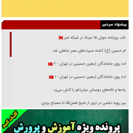
پیشنهاد سردبیر
بازتاب روزنامه جوان ۱۵ مرداد در شبکه خبر
امام حسین (ع) کشته سیرت‌های عصر جاهلی شد
پیاده روی جاماندگان اربعین حسینی در تهران - ۲
پیاده روی جاماندگان اربعین حسینی در تهران - ۱
فریاد‌ها و ناله‌های دوستان مبارزدلم را آتش می‌زد
تغییر رویه دشمن در ترور از شیخ فضل‌الله تا مصباح یزدی
خرید قسطی اولش خنده و آخرش گریه است!
فوتبال و آن «بالا»!