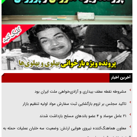
راهبرد غافلگیری با نسل جدید پهپاد‌ها
جنجال پزشکان تقلبی در صنعت زیبایی
یهودی‌ها در ادبیات داستانی اروپا؛ از شکسپیر تا دیکنز
گفت‌وگو با خواهر یکی از شهدای جنگ رمضان/ خواهرم فرمانده جهادی و
اهل خدمت بی‌منت بود
جزئیات شکنجه‌هایم فراتر از آن است که در بیان بگنجد!
آخرین اخبار
گزارش «جوان» از قوانین سخت‌گیرانه ۶ قاره در برابر یورش به پاسگاه‌های
مشروطه نقطه عطف بیداری و آزادی‌خواهی ملت ایران بود
پلیس
تاکید مجلس بر لزوم بازگشایی ثبت سفارش مواد اولیه تنظیم بازار
تحلیل ابعاد پیام رهبر انقلاب به حزب‌الله/ مقاومت نقشه راه آینده غرب آسیا
۲۱ عامل موساد و ۴ عضو باند‌های مسلح بازداشت شدند
معاون هماهنگ‌کننده نیروی هوایی ارتش: وضعیت سه خلبان عملیات حمله به