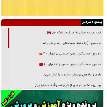
پیشنهاد سردبیر
بازتاب روزنامه جوان ۱۵ مرداد در شبکه خبر
امام حسین (ع) کشته سیرت‌های عصر جاهلی شد
پیاده روی جاماندگان اربعین حسینی در تهران - ۲
پیاده روی جاماندگان اربعین حسینی در تهران - ۱
فریاد‌ها و ناله‌های دوستان مبارزدلم را آتش می‌زد
تغییر رویه دشمن در ترور از شیخ فضل‌الله تا مصباح یزدی
خرید قسطی اولش خنده و آخرش گریه است!
فوتبال و آن «بالا»!