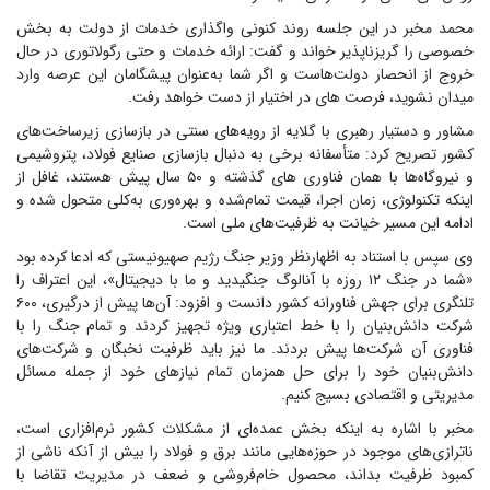
محمد مخبر در این جلسه روند کنونی واگذاری خدمات از دولت به بخش
خصوصی را گریزناپذیر خواند و گفت: ارائه خدمات و حتی رگولاتوری در حال
خروج از انحصار دولت‌هاست و اگر شما به‌عنوان پیشگامان این عرصه وارد
میدان نشوید، فرصت های در اختیار از دست خواهد رفت.
مشاور و دستیار رهبری با گلایه از رویه‌های سنتی در بازسازی زیرساخت‌های
کشور تصریح کرد: متأسفانه برخی به دنبال بازسازی صنایع فولاد، پتروشیمی
و نیروگاه‌ها با همان فناوری های گذشته و ۵۰ سال پیش هستند، غافل از
اینکه تکنولوژی، زمان اجرا، قیمت تمام‌شده و بهره‌وری به‌کلی متحول شده و
ادامه این مسیر خیانت به ظرفیت‌های ملی است.
وی سپس با استناد به اظهارنظر وزیر جنگ رژیم صهیونیستی که ادعا کرده بود
«شما در جنگ ۱۲ روزه با آنالوگ جنگیدید و ما با دیجیتال»، این اعتراف را
تلنگری برای جهش فناورانه کشور دانست و افزود: آن‌ها پیش از درگیری، ۶۰۰
شرکت دانش‌بنیان را با خط اعتباری ویژه تجهیز کردند و تمام جنگ را با
فناوری آن شرکت‌ها پیش بردند. ما نیز باید ظرفیت نخبگان و شرکت‌های
دانش‌بنیان خود را برای حل همزمان تمام نیازهای خود از جمله مسائل
مدیریتی و اقتصادی بسیج کنیم.
مخبر با اشاره به اینکه بخش عمده‌ای از مشکلات کشور نرم‌افزاری است،
ناترازی‌های موجود در حوزه‌هایی مانند برق و فولاد را بیش از آنکه ناشی از
کمبود ظرفیت بداند، محصول خام‌فروشی و ضعف در مدیریت تقاضا با