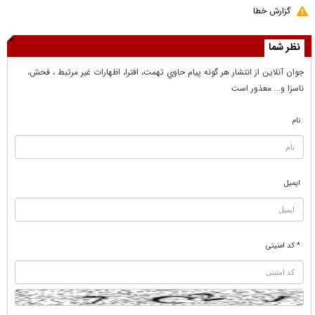
گزارش خطا
نظر شما
جوان آنلاين از انتشار هر گونه پيام حاوي تهمت، افترا، اظهارات غير مرتبط ، فحش،
ناسزا و... معذور است
نام
ایمیل
* کد امنیتی