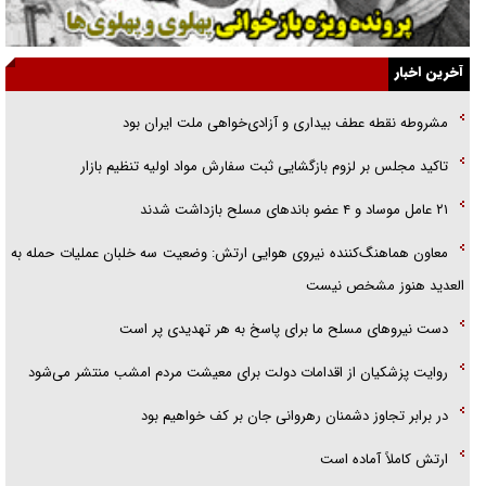
اهل خدمت بی‌منت بود
جزئیات شکنجه‌هایم فراتر از آن است که در بیان بگنجد!
آخرین اخبار
گزارش «جوان» از قوانین سخت‌گیرانه ۶ قاره در برابر یورش به پاسگاه‌های
مشروطه نقطه عطف بیداری و آزادی‌خواهی ملت ایران بود
پلیس
تاکید مجلس بر لزوم بازگشایی ثبت سفارش مواد اولیه تنظیم بازار
تحلیل ابعاد پیام رهبر انقلاب به حزب‌الله/ مقاومت نقشه راه آینده غرب آسیا
۲۱ عامل موساد و ۴ عضو باند‌های مسلح بازداشت شدند
معاون هماهنگ‌کننده نیروی هوایی ارتش: وضعیت سه خلبان عملیات حمله به
العدید هنوز مشخص نیست
دست نیرو‌های مسلح ما برای پاسخ به هر تهدیدی پر است
روایت پزشکیان از اقدامات دولت برای معیشت مردم امشب منتشر می‌شود
در برابر تجاوز دشمنان رهروانی جان بر کف خواهیم بود
ارتش کاملاً آماده است