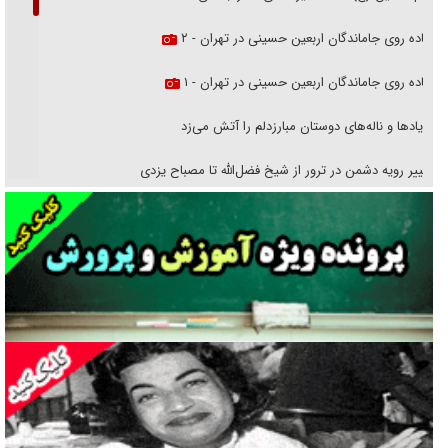
پیاده روی جاماندگان اربعین حسینی در تهران - ۲
پیاده روی جاماندگان اربعین حسینی در تهران - ۱
فریاد‌ها و ناله‌های دوستان مبارزدلم را آتش می‌زد
تغییر رویه دشمن در ترور از شیخ فضل‌الله تا مصباح یزدی
خرید قسطی اولش خنده و آخرش گریه است!
فوتبال و آن «بالا»!
راهبرد غافلگیری با نسل جدید پهپاد‌ها
جنجال پزشکان تقلبی در صنعت زیبایی
یهودی‌ها در ادبیات داستانی اروپا؛ از شکسپیر تا دیکنز
گفت‌وگو با خواهر یکی از شهدای جنگ رمضان/ خواهرم فرمانده جهادی و