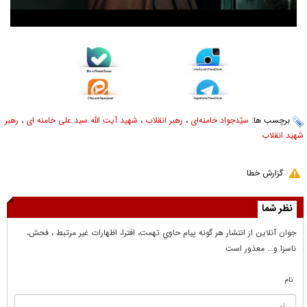
برچسب ها:
سیّدجواد خامنه‌ای
،
رهبر انقلاب
،
شهید آیت الله سید علی خامنه ای
،
رهبر
شهید انقلاب
گزارش خطا
نظر شما
جوان آنلاين از انتشار هر گونه پيام حاوي تهمت، افترا، اظهارات غير مرتبط ، فحش،
ناسزا و... معذور است
نام