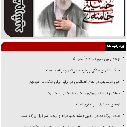
پربازدید ها
از «هَلْ مِنْ ناصِرٍ» تا «اُمَّةً واحِدَةً»
جنگ با ایران جنگی پرهزینه، بی‌ثمر و بزدلانه است
جان مرشایمر: در تمام اهدافمان در برابر ایران شکست خوردیم!
خواهرم فرمانده جهادی و اهل خدمت بی‌منت بود
اربعین مصداق قدرت نرم است
هدف بزرگ دشمن تغییر نقشه خاورمیانه و ایجاد اسرائیل بزرگ است