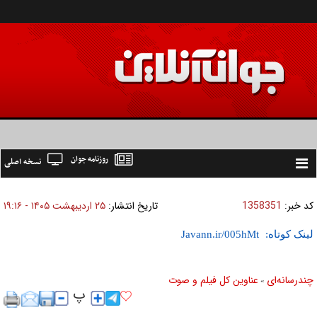
روزنامه جوان
نسخه اصلی
Toggle
navigation
کد خبر:
1358351
تاریخ انتشار:
۲۵ ارديبهشت ۱۴۰۵ - ۱۹:۱۶
لینک کوتاه:
چندرسانه‌ای
عناوین کل فیلم و صوت
»