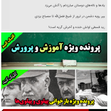
فریاد‌ها و ناله‌های دوستان مبارزدلم را آتش می‌زد
تغییر رویه دشمن در ترور از شیخ فضل‌الله تا مصباح یزدی
خرید قسطی اولش خنده و آخرش گریه است!
فوتبال و آن «بالا»!
راهبرد غافلگیری با نسل جدید پهپاد‌ها
جنجال پزشکان تقلبی در صنعت زیبایی
یهودی‌ها در ادبیات داستانی اروپا؛ از شکسپیر تا دیکنز
گفت‌وگو با خواهر یکی از شهدای جنگ رمضان/ خواهرم فرمانده جهادی و
اهل خدمت بی‌منت بود
جزئیات شکنجه‌هایم فراتر از آن است که در بیان بگنجد!
گزارش «جوان» از قوانین سخت‌گیرانه ۶ قاره در برابر یورش به پاسگاه‌های