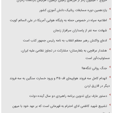
‌خروج ۲ میلیون زائر از مرز‌های زمینی اربعین/ افزایش بازگشت زائران
یازدهمین دوره مسابقات رباتیک دانش آموزی کشور
اطلاعیه سپاه در خصوص حمله به پایگاه هوایی آمریکا در علی السالم کویت
شهادت سه نفر از پاسداران سرافراز زنجان
ادعای واکنش رهبر معظم انقلاب به نامه رئیس جمهور کذب است
هشدار عراقچی به بلغارستان؛ مشارکت در تجاوز نظامی علیه ایران،
مسئولیت‌آور است
جنگ روانی تنگه‌ها!
انهدام کامل سه فروند هواپیمای اف ۳۵ و ورود خسارت سنگین به سه فروند
دیگر در الازرق اردن
دستور عارف برای تدوین برنامه راهبردی دو سال آینده دولت
تشییع شهید کاظمی ادای احترام به قهرمانی است که بر عهد خود با میهن