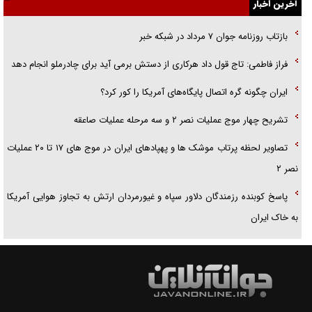
آخرین اخبار
پلیس
بازتاب روزنامه جوان ۷ مرداد در شبکه خبر
تحلیل ابعاد پیام رهبر انقلاب به حزب‌الله/ مقاومت نقشه راه آینده غرب آسیا
فراز فاطمی: تاج قول داد هرکاری از دستش برمی آید برای چادرملو انجام دهد
گفت‌و‌گو اختصاصی با همسر فرمانده شهید حزب‌الله لبنان/ هر شبش شب
ایران چگونه گره اتصال پایگاه‌های آمریکا را کور کرد؟
قدر بود
تشریح چهار موج عملیات نصر ۲ و سه مرحله عملیات صاعقه
تصاویر لحظه پرتاب موشک ها و پهپادهای ایران در موج های ۱۷ تا ۲۰ عملیات
نصر ۲
پاسخ کوبنده رزمندگان دلاور سپاه و غیورمردان ارتش به تجاوز هوایی آمریکا
به خاک ایران