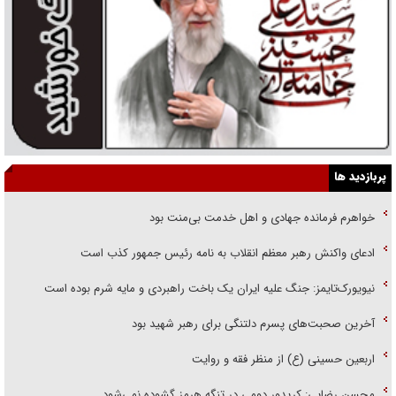
پربازدید ها
خواهرم فرمانده جهادی و اهل خدمت بی‌منت بود
ادعای واکنش رهبر معظم انقلاب به نامه رئیس جمهور کذب است
نیویورک‌تایمز: جنگ علیه ایران یک باخت راهبردی و مایه شرم بوده است
آخرین صحبت‌های پسرم دلتنگی برای رهبر شهید بود
اربعین حسینی (ع) از منظر فقه و روایت
محسن رضایی: کریدور دومی در تنگه هرمز گشوده نمی‌شود