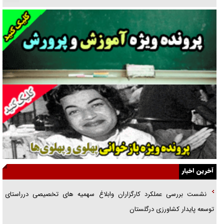
نسلی که آنلاین الگو می‌گیرد
گفت‌وگو با آیت‌الله جاودان/ جفای مخالفان مکانت معنوی رهبر شهید را
ارتقا می‌داد
راننده مست به قانون می‌خندد
همه آقای دوربینی شده‌ایم!
قصه ناتمام سرویس مدارس
آیا مقاومت فلسطین خلع‌سلاح می‌شود؟
الگوی وحدت‌آفرین در ادراک سیاست خارجی
آخرین اخبار
گفتگوی دکتر اخوان مدیرمسئول روزنامه جوان با برنامه تلویزیونی «نبرد
نشست بررسی عملکرد کارگزاران وابلاغ سهمیه های تخصیصی درراستای
هرمز»
توسعه پایدار کشاورزی درگلستان
امام حسین (ع) کشته سیرت‌های عصر جاهلی شد