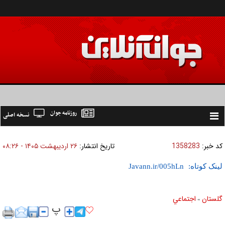
روزنامه جوان
نسخه اصلی
Toggle
navigation
کد خبر:
1358283
تاریخ انتشار:
۲۶ ارديبهشت ۱۴۰۵ - ۰۸:۲۶
لینک کوتاه:
گلستان
اجتماعي
»