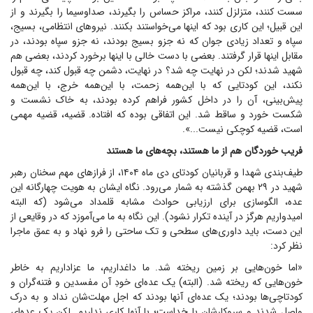
سست کنند، متزلزل کنند، مراکز حساس را بگیرند، صداوسیما را بگیرند و از
این قبیل؛ این کاری بود که اینها می‌خواستند بکنند. نیرو‌های انتظامی، بسیج،
سپاه و تعداد زیادی جوان که نه جزو بسیج بودند، نه جزو سپاه بودند، در
مقابل اینها قرار گرفتند. بعضی با دست خالی با اینها برخورد کردند، بعضی هم
شهید شدند؛ لکن در نهایت چه شد؟ در نهایت، دشمن چه قبول کند، چه قبول
نکند، این کودتایی که با این‌همه زحمت، با این‌همه خرج، با این‌همه
پیش‌بینی، آن را در داخل کشور فراهم کرده بودند، به خاک نشست و
شکست خورد و ساقط شد. این اتفاقی بوده که افتاده. قضیه، قضیه مهمی
است، قضیه کوچکی نیست...».
فریب خوردگان هم از ما هستند، بچه‌های ما هستند
طیف‌بندی شهدا و قربانیان کودتای دی ماه ۱۴۰۴، از فراز‌های مهم سخنان رهبر
شهید در ۲۹ بهمن گذشته به شمار می‌رود. نگاه ایشان به هویت چهارگانه این
عده، الگوسازی برای ارزیابی حوادث مشابه قلمداد می‌شود (که البته
امیدواریم هرگز در آینده تکرار نشود). این نگاه به ما می‌آموزد که در وقایعی از
این دست، باید داوری‌های سطحی و تک ساحتی را فرو نهاد و به عمق ماجرا
نظر کرد:
«اما خون‌هایی بر زمین ریخته شد. ما داغداریم، ما عزاداریم به خاطر
خون‌هایی که ریخته شد. (البته) یک عده‌ای خودِ آن مفسدین و فتنه‌گران و
کودتاچی‌ها بودند؛ یک عده‌ای آنها بودند که اجل مهلت‌شان نداد و به درک
واصل شدند و سروکارشان با خداست؛ با آنها کاری نداریم. لکن یک عده‌ای