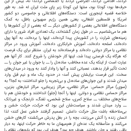
کردند، اقدامی کردند، اعتراضی کردند یا اغتشاشی کردند؛ نه، بیش از این
حرف‌ها بود؛ کودتا بود، منتها این کودتا زیر پای ملت ایران له شد. به طور
خلاصه قضیه اینجوری است: دستگاه‌های اطلاعاتی و جاسوسی دو کشور
امریکا و فلسطین اشغالی، یعنی همین رژیم صهیونی باطل، به کمک
دستگاه‌های اطلاعاتی بعضی از کشور‌های دیگر ــ که بعضی از آن کشور‌ها را
هم ما می‌شناسیم ــ در طول زمان گشته‌اند، یک تعدادی افراد شرور یا دارای
زمینه‌های شرارت را در کشورمان پیدا کرده‌اند، اینها را برده‌اند، به آنها پول
داده‌اند، اسلحه داده‌اند، آموزش خرابکاری داده‌اند، آموزش ورود در مراکز
نظامی یا مراکز دولتی داده‌اند و فرستاده‌اند به ایران. منتظر برای یک فرصت
که هرگاه یک فرصتی پیدا شد، اینها کار خودشان را شروع کنند. کار آنها هم
عبارت است از اینکه یک عده مخاطب ساده‌دل را ــ یا جوان یا غیر جوان را ــ
تحت تأثیر قرار بدهند، عصبانی کنند و آنها را وادار کنند به ورود در میدان‌های
سخت. این فرصت برایشان پیش آمد؛ در حدود یک ماه و نیم قبل وارد
میدان شدند و این جوان‌های ساده‌دل و بی‌تجربه را جلو انداختند؛ به کجا؟ به
(سوی) مراکز حساس: مراکز نظامی، مراکز زیربنایی، مراکز انبار‌های بنزین،
مراکز حساس نظامی و دولتی. اینها را آنجا (جلو) انداختند و خودشان هم با
سلاح‌های مختلف ــ سلاح کمری، سلاح شخصی، تفنگ، نارنجک و غیرذلک
ــ وارد میدان شدند و سیاست‌شان این بود که حرکت، حرکت خشن و
بی‌ملاحظه باشد؛ مثل حرکت داعش. تصمیم گرفتند خشن عمل کنند؛ لذا
انسان زنده را آتش می‌زنند، بچه را در بغل پدرش می‌کشند؛ کار‌های خشن
می‌کنند و متأسفانه یک عده‌ای از هم‌میهنان ما به خاطر حرکت اینها، به دیار
باقی رفتند و جان باختند. هدف چه بود؟ هدف این بود که پایه‌های نظام را