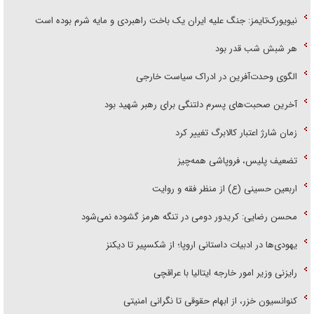
نیویورک‌تایمز: جنگ علیه ایران یک باخت راهبردی و مایه شرم بوده است
هر شبش شب قدر بود
الگوی وحدت‌آفرین در ادراک سیاست خارجی
آخرین صحبت‌های پسرم دلتنگی برای رهبر شهید بود
زمان شارژ اعتبار کالابرگ تغییر کرد
تضعیف پلیس، فروپاشی همه‌چیز
اربعین حسینی (ع) از منظر فقه و روایت
محسن رضایی: کریدور دومی در تنگه هرمز گشوده نمی‌شود
یهودی‌ها در ادبیات داستانی اروپا؛ از شکسپیر تا دیکنز
رایزنی وزیر امور خارجه ایتالیا با عراقچی
کنوانسیون خزر، از ابهام حقوقی تا نگرانی امنیتی
گفت‌وگوی تلفنی وزرای امور خارجه ایران و سلطنت عمان