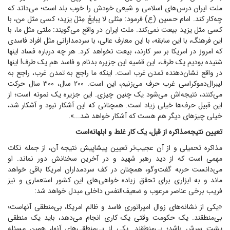
ملت ایران درس‌های اسلامی و شیعی خودش را خوب بلد است؛ می‌داند که
چه‌کار کند. امام حسین (ع) فرمود: مِثلی لا یبایعُ مِثلَ یزید؛ کسی مثل من، با
کسی مثل یزید بیعت نمی‌کند. ملت ایران در واقع می‌گویند: ملتی مثل ما، با
این فرهنگ، با این سابقه، با این معارف عالی، با سردمدارانی مثل افراد فاسدی
که امروز در امریکا بر سر کارند، بیعت نخواهد کرد. هر چه درباره فساد اینها
شنیده بودیم یک طرف، این قضیه این جزیره بدنام و فاسد هم یک طرف! اینها
در واقع نشان‌دهنده تمدن غرب است. اینکه ما راجع به تمدن غرب، راجع به
لیبرال‌دموکراسی غرب حرف می‌زنیم، این است. ۲۰۰ سال، ۳۰۰ سال حرکت
می‌کنند، نتیجه‌اش می‌شود یک چنین چیزی. این جزیره یک نمونه است؛ از
این قبیل حرف‌ها خیلی زیاد است. همچنانی که این آشکار نبود و آشکار شد،
خیلی چیز‌های دیگر هم هست که آشکار خواهد شد...».
تعیین نتیجه‌مذاکره از قبل، یک کار غلط و ابلهانه‌است
مذاکره تحمیلی و از آن عجیب‌تر تعیین پیشاپیش نتیجه آن، از جمله نکات
مهمی است که از دید رهبر شهید و در آخرین سخنانش دور نماند. او
می‌دانست حربه گفت‌و‌گو، همچنان در کف سردمداران امریکا باقی خواهد
ماند و به ابزاری برای تحقق زیاده خواهی‌های این کشور استعماری و نیز
فریب برخی عناصر مرعوب و ضعیف‌النفس داخلی مبدل خواهد شد:
«یکی از نشانه‌های زوال امپراتوری فاسد و ظالم امریکا، بی‌منطقی آنهاست؛
بی‌منطقند. یک حکومت وقتی یک کاری انجام می‌دهد، باید یک منطقی
پشت سرش باشد؛ بی‌منطقند. یکی از بی‌منطقی‌های آنها، همین مسئله