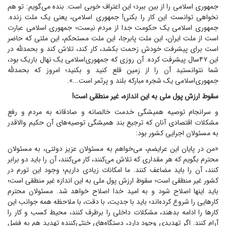
جمهوری اسلامی را از بین ببرد؛ این اعتراف خوبی است. بنده می‌گویم: تو هم
نخواهی توانست این کار را بکنی! جمهوری اسلامی، یعنی یک ملت زنده.
جمهوری اسلامی یک حکومت جدا از مردم نیست؛ جمهوری اسلامی عبارت
است از ملت ایران، این ملت پابرجا، این ملت مستحکم، این ملتی که حاضر
است برای پیشرفت خودش زحمت بکشد، کار کند، تلاش کند و بحمدلله در
این ۴۷سال پیشرفت کرده. آن روزی که جمهوری‌اسلامی یک نهال باریک بود،
شما نتوانستید آن را از زمین قلع کنید و بکنید؛ امروز که بحمدلله
جمهوری‌اسلامی یک شجره مبارکه بلند و پرثمر است...».
سقوط ارزش پول ملی به این اندازه، غیر منطقی است!
و سرانجام توصیه همیشگی خدمت خالصانه و صادقانه به مردم و رفع
مشکلات اقتصادی آنان که ترجیع بند همیشگی توصیه‌های آن حکیم والاقدر
به مسئولان اجرایی کشور بود:
«من در پایان این عرایضم، می‌خواهم به مسئولان عزیز دولتی، به مسئولان
محترم بگویم که هر مقداری که تلاش می‌کنند، کار می‌کنند، آن را باید دو برابر
کنند، آن را باید مضاعف کنند. ما امکانات زیادی داریم؛ وجود این تورم در
کشور غیر منطقی است؛ سقوط ارزش پول ملی به این اندازه غیر منطقی است؛
باید اینها اصلاح شود و به امید خدا اصلاح خواهد شد. مسئولان محترم
کار‌هایی را شروع کرده‌اند؛ باید با جدیت، با دقت، با ملاحظه همه جوانب این
کار‌ها را ادامه بدهند، مشکلات داخلی را برطرف کنند، محیط کسب و کار را
آرام کنند. اگر تهدیدی وجود دارد، دستگاه‌های خنثی‌کننده تهدید هم به فضل