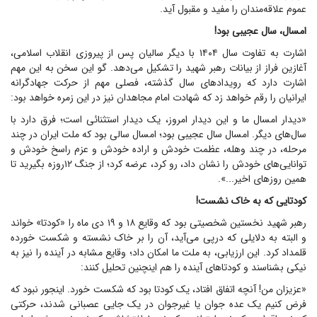
عموم علاقه‌مندان را مفید و مقبول آید.
امسال، سال عجیبی بود!
اشارت به تفاوت سال ۱۴۰۴ با دیگر سالیان پس از پیروزی انقلاب اسلامی،
آغازین فراز از بیانات رهبر شهید را تشکیل می‌دهد. گو این سخن به این مهم
اشارت دارد که رویداد‌های سال گذشته، فصلی مهم از حرکت جهادگرانه
ایرانیان را رقم خواهد زد که شهادت امام مجاهدان نیز در این زمره خواهد بود:
«دیدار امسال ما و این دیدار امروز، یک دیدار استثنائی است؛ فرق دارد با
سال‌های دیگر. امسال سال عجیبی بود؛ امسال سالی بود که ملت ایران در چند
مرحله، در چند وهله، عظمت خودش و اراده خودش و عزم راسخ خودش و
توانایی‌های خودش را نشان داد، رو کرد، عرضه کرد؛ از جنگ ۱۲‌روزه بگیرید تا
همین روز‌های اخیر...».
کودتایی که به خاک نشست!
رهبر شهید نخستین شخصیتی بود که وقایع ۱۸ و ۱۹ دی ماه را «کودتا» خواند
و البته به دلایلی که درپی می‌آید، آن را بر خاک نشسته و شکست خورده
قلمداد کرد. این ارزیابی، به ملت ما امکان داد؛ وقایع مشابه در آینده را نیز به
نیکی بشناسند و کودتا‌های آینده را هم اینچنین تحلیل کنند:
«عزیزان من! آنچه اتفاق افتاد، یک کودتا بود که شکست خورد. اینجور نبود که
فرض کنیم یک عده جوان یا غیرجوان در یک جایی عصبانی شدند، حرکتی