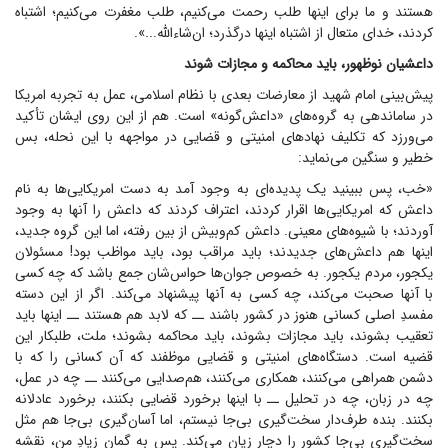
هستند و ما برای اینها طلب رحمت می‌کنیم، طلب مغفرت می‌کنیم؛ اشتباه
کردند، خدای متعال از اشتباه اینها درگذرد؛ ان‌شاءالله...».
داعشیان نوظهور، باید محاکمه و مجازات شوند
پیش‌بینی امام شهید از معارضات بعدی با نظام اسلامی، عمل به تجربه امریکا
در ساماندهی به گروه‌های «داعش‌گونه» است. هم از این روی ایشان تأکید
می‌ورزد که تکلیف نهاد‌های امنیتی و قضایی در مواجهه با این نحله، بس
خطیر و سنگین می‌نماید:
«خب، پس ببینید یک پدیده‌ای به وجود آمد به دست امریکایی‌ها به نام
داعش که امریکایی‌ها اقرار کردند، اعتراف کردند که داعش را آنها به وجود
آوردند؛ با شیوه‌های معینی. داعش کم‌وبیش از بین رفته، اما این گروه جدید،
اینها هم داعش‌های جدیدند؛ باید مراقب بود، باید مواظب بود! مسئولان
یکجور، مردم یکجور. به خصوص جوان‌ها حواس‌شان جمع باشد که چه کسی
با آنها صحبت می‌کند، چه کسی به آنها پیشنهاد می‌کند. اگر از این دسته
مفسدِ اصلی کسانی هنوز در کشور باشند ــ که لابد هم هستند ــ اینها باید
تعقیب بشوند، باید مجازات بشوند، باید محاکمه بشوند؛ ملت، طلبکار این
قضیه است. دستگاه‌های امنیتی و قضایی موظفند که آن کسانی را که با
دشمن همراهی می‌کنند، همکاری می‌کنند، هم‌صدایی می‌کنند ــ چه در عمل،
چه در زبان، چه در تحلیل ــ با اینها برخورد قضایی بکنند، برخورد عادلانه
بکنند. بنده طرف‌دار سخت‌گیری بی‌جا نیستم، اما آسان‌گیری بی‌جا هم مثل
سخت‌گیری بی‌جا کشور را دچار زیان می‌کند. پس به گمان زیادِ من، نقشه