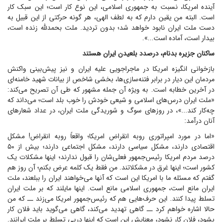
آینده امریکا، نسبت به جمهوری اسلامی، این نوع کار است؛ این سبک کار
است. البته من یقین دارم که به لطف الهی، هر گونه حرکتی از این قبیل به
دست ملت ایران نابود خواهد شد؛ بدون تردید. ملت بحمدلله زنده است،
بیدار است، آماده است...».
ساکنان جزیره بدنام، درصدد بلعیدن ایران هستند
بازخوانی انگیزه امریکا در ماجراجویی علیه ایران و نیز پیش‌بینی واکنش
مردمان این دیار در برابر فتنه‌سازی‌ها، بخشی شاخص از بیانات شهید خامنه‌ای
در آخرین خطابه است. به ویژه آن جمله مشهور که طی آن تصریح می‌کند:
«ملت ایران درس‌های اسلامی و شیعی خودش را خوب بلد است؛ می‌داند که
چه‌کار کند...»، در روز‌های سوگ و شوریدگی ملت ایران، در عداد شعار‌های
آنان درآمد:
«اما در مورد امپراتوری روبه انقراض امریکا؛ واقعاً روبه انقراض! مشکل
اقتصادی دارند، مشکل سیاسی دارند، مشکل اجتماعی دارند؛ بیش از ۵۰
درصد مردم امریکا رئیس‌جمهور فعلی‌شان را قبول ندارند؛ اینها مشکلات یک
کشور است؛ اینها غرق در مشکلاتند. من فقط یک کلمه عرض بکنم؛ آن روز هم
گفتم که مسئله ما با امریکا این است که آنها می‌خواهند ایران را ببلعند، ملت
ایران مانع است، جمهوری اسلامی مانع است. اینها مایلند که بر ملت ایران
تسلط پیدا کنند. این حرف‌هایی هم که رئیس‌جمهور امریکا می‌زند ــ که من
حالا اشاره خواهم کرد ــ گاهی تهدید می‌کند، گاهی می‌گوید باید فلان کار
بشود، فلان کار نشود، معنایش این است که اینها درپی تسلط بر ملت ایرانند.