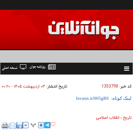
روزنامه جوان
نسخه اصلی
Toggle
navigation
کد خبر:
1353798
تاریخ انتشار:
۰۳ ارديبهشت ۱۴۰۵ - ۰۰:۲۰
لینک کوتاه:
تاریخ
انقلاب اسلامی
»