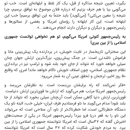
بگیرد، تعیین نتیجه مذاکره از قبل، یک کار غلط و ابلهانه‌ای است. خب تو
می‌گویی بیا با هم حرف بزنیم که درباره فلان موضوع به توافق برسیم، چرا
نتیجه را معین می‌کنی؟ (می‌گوید) باید حتماً به این توافق برسیم! خب این
ابلهانه است؛ این کار ابلهانه را رؤسای امریکا و بعضی از سناتور‌ها و
رئیس‌جمهور و دیگران و دیگران دارند انجام می‌دهند...».
به رئیس‌جمهور کنونی امریکا می‌گویم، تو هم نخواهی توانست جمهوری
اسلامی را از بین ببری!
این سخنرانی تاریخساز در غایت خویش، در بردارنده یک پیش‌بینی مانا و
فراموش ناشدنی است: در جنگ پیش‌روی، بزرگ‌ترین ارتش جهان چنان
سیلی خواهد خورد که نتواند از جای خود بلند شود و ترامپ نیز در براندازی
نظام جمهوری اسلامی، چون اسلاف خویش ناکام خواهد ماند! امری که وقایع
۵۰ روز اخیر، ترجمان و تحقق عینی آن به شمار می‌رود:
«فکر نمی‌کنند که راه برایشان بن‌بست است. به نظرشان می‌رسد و
رئیس‌جمهور امریکا مرتب هم می‌گوید که ارتش ما قوی‌ترین ارتش دنیاست.
قوی‌ترین ارتش دنیا گاهی ممکن است آن‌چنان سیلی بخورد که نتواند از جا
بلند شود! مدام می‌گویند ما ناو فرستادیم طرف ایران؛ خیلی خب، البته ناو یک
دستگاه خطرناکی است، اما خطرناک‌تر از ناو، آن سلاحی است که می‌تواند
این ناو را به قعر دریا فرو ببرد! رئیس‌جمهور امریکا در یکی از صحبت‌های
اخیرش گفته که ۴۷سال است که امریکا نتوانسته جمهوری اسلامی را از بین
ببرد. به مردم خودش شکایت کرده که ۴۷ سال است که امریکا نتوانسته