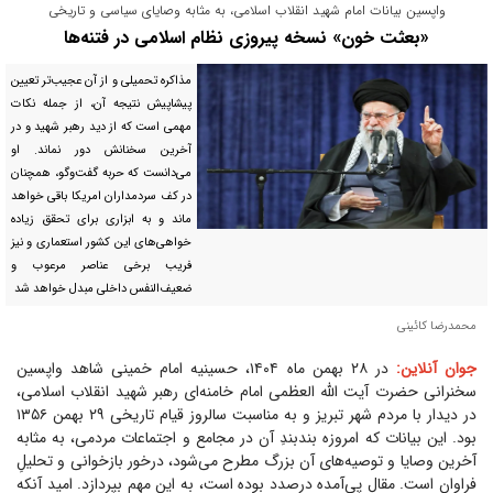
واپسین بیانات امام شهید انقلاب اسلامی، به مثابه وصایای سیاسی و تاریخی
«بعثت خون» نسخه پیروزی نظام اسلامی در فتنه‌ها
مذاکره تحمیلی و از آن عجیب‌تر تعیین
پیشاپیش نتیجه آن، از جمله نکات
مهمی است که از دید رهبر شهید و در
آخرین سخنانش دور نماند. او
می‌دانست که حربه گفت‌و‌گو، همچنان
در کف سردمداران امریکا باقی خواهد
ماند و به ابزاری برای تحقق زیاده
خواهی‌های این کشور استعماری و نیز
فریب برخی عناصر مرعوب و
ضعیف‌النفس داخلی مبدل خواهد شد
محمدرضا کائینی
جوان آنلاین:
در ۲۸ بهمن ماه ۱۴۰۴، حسینیه امام خمینی شاهد واپسین
سخنرانی حضرت آیت الله العظمی امام خامنه‌ای رهبر شهید انقلاب اسلامی،
در دیدار با مردم شهر تبریز و به مناسبت سالروز قیام تاریخی ۲۹ بهمن ۱۳۵۶
بود. این بیانات که امروزه بندبندِ آن در مجامع و اجتماعات مردمی، به مثابه
آخرین وصایا و توصیه‌های آن بزرگ مطرح می‌شود، درخور بازخوانی و تحلیلِ
فراوان است. مقال پی‌آمده درصدد بوده است، به این مهم بپردازد. امید آنکه