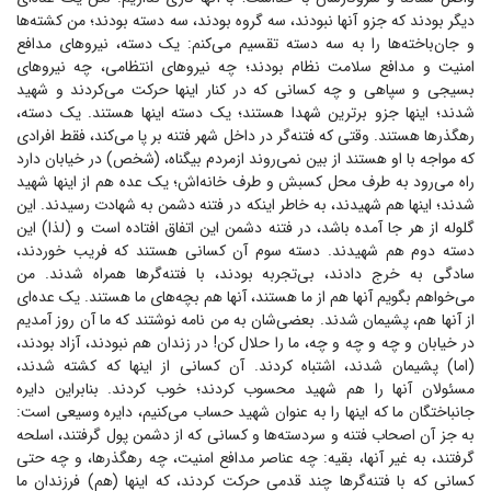
دیگر بودند که جزو آنها نبودند، سه گروه بودند، سه دسته بودند؛ من کشته‌ها
و جان‌باخته‌ها را به سه دسته تقسیم می‌کنم: یک دسته، نیرو‌های مدافع
امنیت و مدافع سلامت نظام بودند؛ چه نیرو‌های انتظامی، چه نیرو‌های
بسیجی و سپاهی و چه کسانی که در کنار اینها حرکت می‌کردند و شهید
شدند؛ اینها جزو برترین شهدا هستند؛ یک دسته اینها هستند. یک دسته،
رهگذر‌ها هستند. وقتی که فتنه‌گر در داخل شهر فتنه بر پا می‌کند، فقط افرادی
که مواجه با او هستند از بین نمی‌روند ازمردم بیگناه، (شخص) در خیابان دارد
راه می‌رود به طرف محل کسبش و طرف خانه‌اش؛ یک عده هم از اینها شهید
شدند؛ اینها هم شهیدند، به خاطر اینکه در فتنه دشمن به شهادت رسیدند. این
گلوله از هر جا آمده باشد، در فتنه دشمن این اتفاق افتاده است و (لذا) این
دسته دوم هم شهیدند. دسته سوم آن کسانی هستند که فریب خوردند،
سادگی به خرج دادند، بی‌تجربه بودند، با فتنه‌گر‌ها همراه شدند. من
می‌خواهم بگویم آنها هم از ما هستند، آنها هم بچه‌های ما هستند. یک عده‌ای
از آنها هم، پشیمان شدند. بعضی‌شان به من نامه نوشتند که ما آن روز آمدیم
در خیابان و چه و چه و چه، ما را حلال کن! در زندان هم نبودند، آزاد بودند،
(اما) پشیمان شدند، اشتباه کردند. آن کسانی از اینها که کشته شدند،
مسئولان آنها را هم شهید محسوب کردند؛ خوب کردند. بنابراین دایره
جانباختگان ما که اینها را به عنوان شهید حساب می‌کنیم، دایره وسیعی است:
به جز آن اصحاب فتنه و سردسته‌ها و کسانی که از دشمن پول گرفتند، اسلحه
گرفتند، به غیر آنها، بقیه: چه عناصر مدافع امنیت، چه رهگذرها، و چه حتی
کسانی که با فتنه‌گر‌ها چند قدمی حرکت کردند، که اینها (هم) فرزندان ما