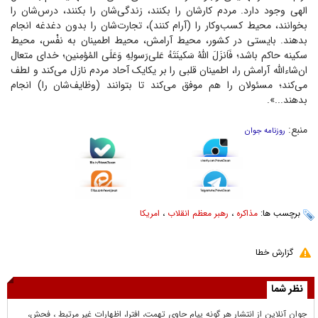
الهی وجود دارد. مردم کارشان را بکنند، زندگی‌شان را بکنند، درس‌شان را
بخوانند، محیط کسب‌وکار را (آرام کنند)، تجارت‌شان را بدون دغدغه انجام
بدهند. بایستی در کشور، محیط آرامش، محیط اطمینان به نفْس، محیط
سکینه حاکم باشد؛ فَاَنزَلَ اللهُ سَکینَتَهُ عَلى‌رَسولِهِ وَعَلَى المُؤمِنین؛ خدای متعال
ان‌شاء‌الله آرامش را، اطمینان قلبی را بر یکایک آحاد مردم نازل می‌کند و لطف
می‌کند؛ مسئولان را هم موفق می‌کند تا بتوانند (وظایف‌شان را) انجام
بدهند...».
منبع:
روزنامه جوان
برچسب ها:
مذاکره
،
رهبر معظم انقلاب
،
امریکا
گزارش خطا
نظر شما
جوان آنلاين از انتشار هر گونه پيام حاوي تهمت، افترا، اظهارات غير مرتبط ، فحش،