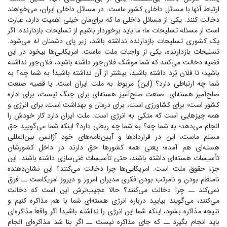
ارتباط آنها با مسائل داخلی کشور ماست. در مسائل داخلی ایران، می‌خواهند
دخالت کنند. یکی از مسائل داخلی ما که برای‌مان خیلی اهمیت دارد، عبارت
است از مسئله تسلیحات ما؛ ما باید برخوردار باشیم از تسلیحات بازدارنده. اگر
یک کشوری تسلیحات بازدارنده نداشته باشد، زیر پای دشمنان له می‌شود.
تسلیحات بازدارنده، یکی از واجبات ملت ماست. امریکایی‌ها بیخود در این
قضیه دخالت می‌کنند که شما موشک فلان‌جور داشته باشید، فلان‌جور نداشته
باشید؛ تا فلان بُرد داشته باشید، بیشتر از آن نداشته باشید! به شما چه؟ به
شما چه ارتباطی دارد؟ (این) مربوط به ملت ایران است. یا قضیه صنعت
صلح‌آمیز هسته‌ای. صنعت صلح‌آمیز هسته‌ای برای جنگ نیست، برای اداره
کشور است؛ برای کشاورزی است، برای درمان و بهداشت است، برای انرژی و
همه چیز‌هایی است که متکی به انرژی است. ملت ایران دارد کار خودش را
انجام می‌دهد؛ به شما چه؟ به شما چه ربطی دارد؟ اینکه شما می‌گویید حق
مسلم ماست، این در قرارداد‌ها و آیین‌نامه‌های خود آژانس بین‌المللی
هسته‌ای هم آمده؛ یعنی همه کشور‌ها حق دارند در داخل کشورشان
تأسیسات هسته‌ای داشته باشند، حتی تأسیسات غنی‌سازی داشته باشند. این
جزء حقوق ملت است. امریکایی‌ها چرا دخالت می‌کنند؟ این نشان‌دهنده
نامنظم بودن و نامرتب بودن فکری مدیران امروز و دیروز امریکاست ــ فرق
نمی‌کند ــ چرا دخالت می‌کنند؟ حالا عجیب‌ترش این است که دخالت
می‌کنند، می‌گویند بیایید درباره انرژی هسته‌ای شما با هم مذاکره کنیم و
نتیجه مذاکره بشود، اینکه شما این انرژی را نداشته باشید! اگر واقعاً مذاکره‌ای
باید انجام بگیرد ــ که جای مذاکره نیست ــ اگر بنا شد مذاکره‌ای انجام