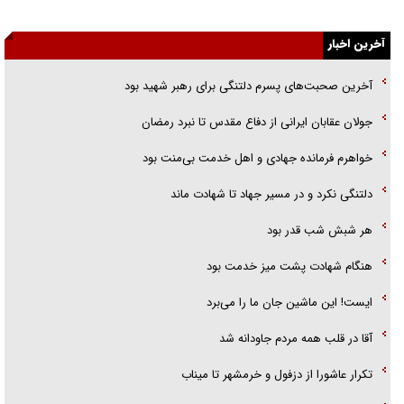
جزئیات شکنجه‌هایم فراتر از آن است که در بیان بگنجد!
آخرین اخبار
گزارش «جوان» از قوانین سخت‌گیرانه ۶ قاره در برابر یورش به پاسگاه‌های
پلیس
آخرین صحبت‌های پسرم دلتنگی برای رهبر شهید بود
تحلیل ابعاد پیام رهبر انقلاب به حزب‌الله/ مقاومت نقشه راه آینده غرب آسیا
جولان عقابان ایرانی از دفاع مقدس تا نبرد رمضان
گفت‌و‌گو اختصاصی با همسر فرمانده شهید حزب‌الله لبنان/ هر شبش شب
خواهرم فرمانده جهادی و اهل خدمت بی‌منت بود
قدر بود
دلتنگی نکرد و در مسیر جهاد تا شهادت ماند
هر شبش شب قدر بود
هنگام شهادت پشت میز خدمت بود
ایست! این ماشین جان ما را می‌برد
آقا در قلب همه مردم جاودانه شد
تکرار عاشورا از دزفول و خرمشهر تا میناب