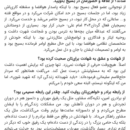
شدند؟ از علاقه و حضورشان در بسیج بگویید.
از نوجوانی عضو فعال بسیج بود. با اینکه پاسدار هوافضا و مشغله کاری‌اش
زیاد بود، اما در جلسات بسیج در حد امکان شرکت می‌کرد و در مواقع فتنه
و... ساعاتی که در محل کار نبود، در بسیج حاضر می‌شد و خدمت می‌کرد. از
بسیجیان فعال گردان۳۰۴ امام علی- حیدر کرار بود. بسیاری از دوستانش
می‌گفتند که عبدالله میان بچه‌ها به نترس بودن و شجاعت شهرت داشت و
روحیه ایثار و فداکاری و تواضع‌شان مثال‌زدنی بود. با اینکه خودش از
متخصصان نظامی هوافضا بود، با این حال مطیع اوامر فرمانده بسیج بود و
به اوامر و تصمیمات ایشان با جان و دل عمل می‌کرد.
از شهادت و عشق به شهادت برای‌تان صحبت کرده بود؟
اصلاً. هیچ‌وقت حرفی از شهادت نمی‌زد. تنها چیزی که برایش اهمیت داشت
این بود که به مسئولیتش درست عمل کند. می‌گفت همانطور که سردار
حاج‌قاسم سلیمانی فرموده‌اند: «باید شهیدانه زندگی کرد که شهید شوی»، اما
من که اینگونه نیستم، البته سعی خودم را می‌کنم.
از رابطه برادر و خواهری‌تان روایت کنید. چقدر این رابطه صمیمی بود؟
او برادری امین، تکیه‌گاه، مشاور، مثل یک رفیق مهربان و دلسوز هم در دوران
تجردش و هم در دوران تأهلش بود. من مشکلات زندگی‌ام را با ایشان
مطرح می‌کردم و او دلسوزانه ساعت‌ها برایم وقت می‌گذاشت، مثل یک
مشاور راهکار می‌داد. با شهادتش در واقع من فقط برادرم را از دست نداده‌ام،
بلکه یک حامی بزرگ را در زندگی از دست داده‌ام؛ یک رفیق خوب که دیگر در
کنارم ندارم. بسیار باگذشت، مهربان، مسئولیت‌پذیر بود. به جرئت می‌توانم