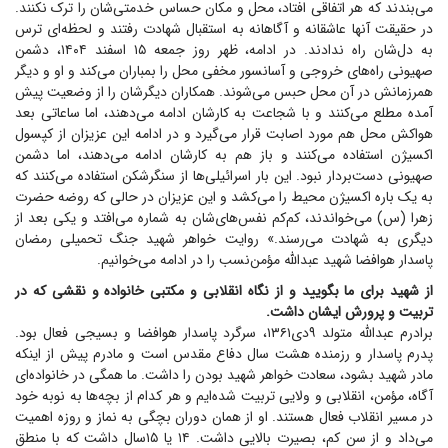
می‌بندند که هر اتفاقی افتاد، محل و مکان حساس خدمتی‌شان را ترک نکنند.
در حقیقت آنها عاشقانه و آگاهانه به استقبال شهادت رفتند و لحظه‌ای ترس
به دل‌شان راه ندادند. در ادامه، ظهر روز جمعه ۱۵ اسفند ۱۴۰۴، دشمن
صهیونی راه‌های خروجی و آسانسور مخفی محل را بمباران می‌کند و او و دیگر
همرزمانش در آن محل حبس می‌شوند. همکاران دیگرشان را از وضعیت پیش
آمده مطلع می‌کنند و با شجاعت به کارشان ادامه می‌دهند، اما ساعاتی بعد
هواکش محل هم مورد اصابت قرار می‌گیرد و در ادامه این عزیزان از کپسول
اکسیژن استفاده می‌کنند و باز هم به کارشان ادامه می‌دهند، اما دشمن
صهیونی دست‌بردار نبود. این بار اسرائیلی‌ها از سنگرشکن استفاده می‌کنند که
به یک باره اکسیژن محیط را می‌کشد و این عزیزان در حالی که روضه حضرت
زهرا (س) می‌خواندند، کم‌کم نفس‌های‌شان به شماره می‌افتد و یکی بعد از
دیگری به شهادت می‌رسند.» روایت خواهر شهید جنگ تحمیلی رمضان
پاسدار هوافضا شهید عبدالله مؤمن‌نسب را در ادامه می‌خوانیم.
از شهید برای ما بگویید و از نگاه انقلابی و مکتبی خانواده و نقشی که در
تربیت و پرورش ایشان داشت.
برادرم عبدالله متولد ۹دی۱۳۶۱، سرگرد پاسدار هوافضا و بسیجی فعال بود.
پدرم پاسدار و رزمنده هشت سال دفاع مقدس است و مادرم پیش از اینکه
مادر شهید بشود، سعادت خواهر شهید بودن را داشت. ما همگی در خانواده‌ای
آگاه، مؤمن، انقلابی و ولایی تربیت شده‌ایم و هر کدام از بچه‌ها به نوبه خود
در مسیر انقلاب فعال هستند. او از همان دوران بچگی به نماز و روزه اهمیت
می‌داد و از سن کم، بصیرت بالایی داشت. ۱۴ یا ۱۵سال داشت که با منطق