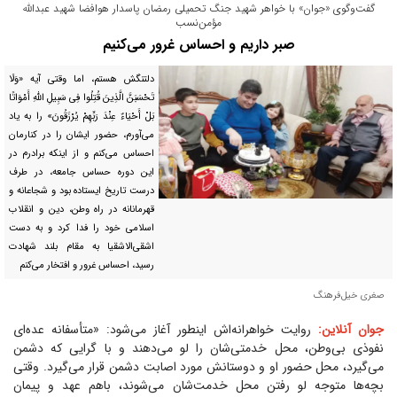
گفت‌وگوی «جوان» با خواهر شهید جنگ تحمیلی رمضان پاسدار هوافضا شهید عبدالله
مؤمن‌نسب
صبر داریم و احساس غرور می‌کنیم
دلتنگش هستم، اما وقتی آیه «وَلَا
تَحْسَبَنَّ الَّذِینَ قُتِلُوا فِی سَبِیلِ اللَّهِ أَمْوَاتًا
بَلْ أَحْیَاءٌ عِنْدَ رَبِّهِمْ یُرْزَقُونَ» را به یاد
می‌آورم، حضور ایشان را در کنارمان
احساس می‌کنم و از اینکه برادرم در
این دوره حساس جامعه، در طرف
درست تاریخ ایستاده بود و شجاعانه و
قهرمانانه در راه وطن، دین و انقلاب
اسلامی خود را فدا کرد و به دست
اشقی‌الاشقیا به مقام بلند شهادت
رسید، احساس غرور و افتخار می‌کنم
صغری خیل‌فرهنگ
جوان آنلاین:
روایت خواهرانه‌اش اینطور آغاز می‌شود: «متأسفانه عده‌ای
نفوذی بی‌وطن، محل خدمتی‌شان را لو می‌دهند و با گرایی که دشمن
می‌گیرد، محل حضور او و دوستانش مورد اصابت دشمن قرار می‌گیرد. وقتی
بچه‌ها متوجه لو رفتن محل خدمت‌شان می‌شوند، باهم عهد و پیمان