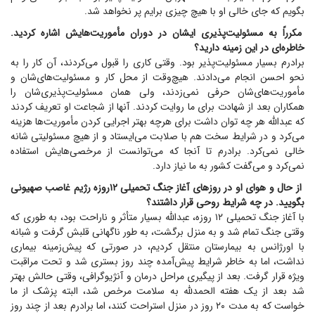
بگویم که جای خالی او با هیچ چیزی برایم پر نخواهد شد.
مکرراً به مسئولیت‌پذیری ایشان در دوران مأموریت‌هایش اشاره کردید.
خاطره‌ای در این زمینه دارید؟
برادرم بسیار مسئولیت‌پذیر بود. وقتی کاری را قبول می‌کردند، آن کار را به
نحو احسن انجام می‌دادند. هیچ‌وقت از محل کار و مسئولیت‌های‌شان و
مأموریت‌های‌شان حرفی نمی‌زدند، ولی همان مسئولیت‌پذیری‌شان را
همکاران بعد از شهادت برای ما روایت کردند. آنها از شجاعت او تعریف کردند
که عبدالله هر چه توان داشت برای هرچه بهتر اجرایی کردن مأموریت‌ها هزینه
می‌کرد و در شرایط سخت هم با صلابت می‌ایستاد و از هیچ مسئولیتی شانه
خالی نمی‌کرد. برادرم تا آنجا که می‌توانست از مرخصی‌هایش استفاده
نمی‌کرد و می‌گفت کشور به ما نیاز دارد.
از حال و هوای او در روز‌های آغاز جنگ تحمیلی ۱۲روزه رژیم غاصب صهیونی
بگویید. در چه شرایط روحی قرار داشتند؟
با آغاز جنگ تحمیلی ۱۲ روزه، عبدالله بسیار متأثر و ناراحت بود، به طوری که
وقتی جنگ تمام شد و به منزل برگشت، به طور ناگهانی قلبش گرفت و شبانه
با اورژانس به بیمارستان منتقل کردیم، در صورتی که پیش‌زمینه بیماری
نداشت، اما به خاطر شرایط پیش‌آمده چند روز بستری شد و تحت مراقبت
ویژه قرار گرفت. بعد از پیگیری مراحل درمان و آنژیوگرافی، وقتی حالش بهتر
شد بعد از یک هفته الحمدلله به سلامت مرخص شد، البته پزشک از ما
خواست که به مدت ۲۰ روز در منزل استراحت کنند، اما برادرم بعد از چند روز