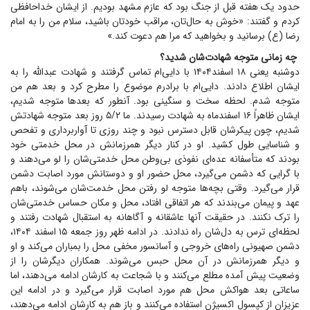
حدود یک هفته قبل از جنگ بود که عازم مشهد بودیم. از ایشان خداحافظی
کردم و گفتند: «خوش به حال‌تان، مراقب خودتان باشید، سلام من را به امام
رضا (ع) برسانید و بخواهید که مرا هم دعوت کند.»
چه زمانی متوجه شهادت‌شان شدید؟
دوشنبه یعنی ۱۸ اسفند۱۴۰۴ با دایی‌ام تماس گرفتند و شهادت عبدالله را به
ایشان اطلاع دادند. دایی‌ام با برادرم موضوع را مطرح کرد و بعد هم من
متوجه شدم. لحظه سخت و سنگینی بود. آنطور که بعد‌ها متوجه شدیم،
ایشان ظاهراً ۱۶ اسفندماه به شهادت رسیدند. ما ۵/۲ روز بعد متوجه شهادتش
شدیم، چون پیکرشان قابل دسترس نبود و چند روزی تا آواربرداری و تفحص
و شناسایی طول کشید. او در کنار دیگر همرزمانش در محل خدمتی خود
بودند که متأسفانه عده‌ای نفوذی بی‌وطن محل خدمتی‌شان را لو می‌دهند و
با گرایی که دشمن می‌گیرد، محل حضور او و دوستانش مورد اصابت دشمن
قرار می‌گیرد. وقتی بچه‌ها متوجه لو رفتن محل خدمت‌شان می‌شوند، باهم
عهد و پیمان می‌بندند که هر اتفاقی افتاد، محل و مکان حساس خدمتی‌شان
را ترک نکنند. در حقیقت آنها عاشقانه و آگاهانه به استقبال شهادت رفتند و
لحظه‌ای ترس به دل‌شان راه ندادند. در ادامه ظهر روز جمعه ۱۵ اسفند ۱۴۰۴،
دشمن صهیونی راه‌های خروجی و آسانسور مخفی محل را بمباران می‌کند و او
و دیگر همرزمانش در آن محل حبس می‌شوند. همکاران دیگرشان را از
وضعیت پیش آمده مطلع می‌کنند و با شجاعت به کارشان ادامه می‌دهند، اما
ساعاتی بعد هواکش محل هم مورد اصابت قرار می‌گیرد و در ادامه این
عزیزان از کپسول اکسیژن استفاده می‌کنند و باز هم به کارشان ادامه می‌دهند،