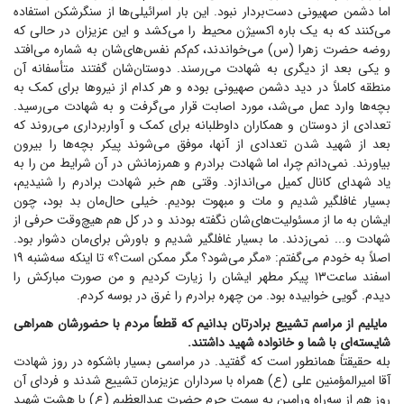
اما دشمن صهیونی دست‌بردار نبود. این بار اسرائیلی‌ها از سنگرشکن استفاده
می‌کنند که به یک باره اکسیژن محیط را می‌کشد و این عزیزان در حالی که
روضه حضرت زهرا (س) می‌خواندند، کم‌کم نفس‌های‌شان به شماره می‌افتد
و یکی بعد از دیگری به شهادت می‌رسند. دوستان‌شان گفتند متأسفانه آن
منطقه کاملاً در دید دشمن صهیونی بوده و هر کدام از نیرو‌ها برای کمک به
بچه‌ها وارد عمل می‌شد، مورد اصابت قرار می‌گرفت و به شهادت می‌رسید.
تعدادی از دوستان و همکاران داوطلبانه برای کمک و آواربرداری می‌روند که
بعد از شهید شدن تعدادی از آنها، موفق می‌شوند پیکر بچه‌ها را بیرون
بیاورند. نمی‌دانم چرا، اما شهادت برادرم و همرزمانش در آن شرایط من را به
یاد شهدای کانال کمیل می‌اندازد. وقتی هم خبر شهادت برادرم را شنیدیم،
بسیار غافلگیر شدیم و مات و مبهوت بودیم. خیلی حال‌مان بد بود، چون
ایشان به ما از مسئولیت‌های‌شان نگفته بودند و در کل هم هیچ‌وقت حرفی از
شهادت و... نمی‌زدند. ما بسیار غافلگیر شدیم و باورش برای‌مان دشوار بود.
اصلاً به خودم می‌گفتم: «مگر می‌شود؟ مگر ممکن است؟» تا اینکه سه‌شنبه ۱۹
اسفند ساعت۱۳ پیکر مطهر ایشان را زیارت کردیم و من صورت مبارکش را
دیدم. گویی خوابیده بود. من چهره برادرم را غرق در بوسه کردم.
مایلیم از مراسم تشییع برادرتان بدانیم که قطعاً مردم با حضورشان همراهی
شایسته‌ای با شما و خانواده شهید داشتند.
بله حقیقتاً همانطور است که گفتید. در مراسمی بسیار باشکوه در روز شهادت
آقا امیرالمؤمنین علی (ع) همراه با سرداران عزیزمان تشییع شدند و فردای آن
روز هم از سه‌راه ورامین به سمت حرم حضرت عبدالعظیم (ع) با هشت شهید