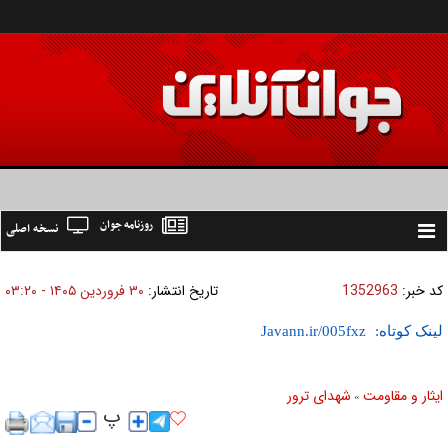
روزنامه جوان
نسخه اصلی
Toggle
navigation
کد خبر:
1352963
تاریخ انتشار:
۳۰ فروردين ۱۴۰۵ - ۰۳:۲۰
لینک کوتاه:
ایثار و مقاومت
شهدای ترور
»