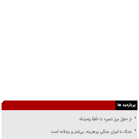
پربازدید ها
از «هَلْ مِنْ ناصِرٍ» تا «اُمَّةً واحِدَةً»
جنگ با ایران جنگی پرهزینه، بی‌ثمر و بزدلانه است