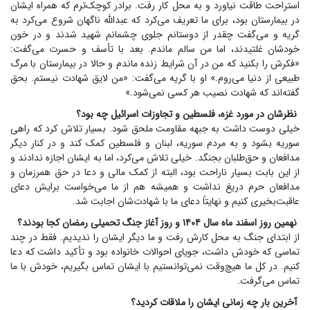
استراحت طاقت نیاورد و به محل کار رفت. برادر کوچک‌ترم که همراه ایشان
در بیمارستان بود، برای ما تعریف می‌کرد که عبدالله ناگهان شروع می‌کرد به
گریه و می‌گفت چقدر از دوستانم جلوی چشمانم شهید شدند و در خون
خودشان غلتیدند، اما من سالم ماندم. بعد با تأسف و حسرت می‌گفت:
«فکرش را بکنید که من در آن شرایط زنده ماندم و حالا در بیمارستان با مرگ
طبیعی از دنیا می‌روم.» او با گریه می‌گفت: «من لایق شهادت نیستم. بحق
گفته‌اند که شهادت نصیب هر کسی نمی‌شود.»
نظرشان در مورد غزه، فلسطین و تجاوزات اسرائیل چه بود؟
خیلی دوست داشت به جبهه مقاومت ملحق شود. بسیار تلاش کرد که راهی
سوریه بشود و به مردم سوریه، لبنان و فلسطین کمک کند و در کنار دیگر
مدافعان و حق‌طلبان بجنگد. خیلی تلاش می‌کرد، اما به ایشان اجازه ندادند و
از این بابت بسیار ناراحت بود، البته از کمک مالی و دعا در حق همرزمان و
مدافعان حرم دریغ نداشت و همیشه هم از ما می‌خواست برایش دعای
عاقبت‌بخیری کنیم و نهایتاً دعای ما با شهادت‌شان اجابت شد.
نهمین روز اسفند ماه سال ۱۴۰۴ و روز آغاز جنگ تحمیلی رمضان کجا بودند؟
از ابتدای جنگ به محل کارش رفت و ما دیگر ایشان را ندیدیم. فقط در چند
تماسی که خودش داشت، جویای احوالات خانواده بود و تأکید داشت که دعا
کنیم. در کل ما هیچ‌وقت نمی‌توانستیم با ایشان تماس بگیریم، خودش با ما
تماس می‌گرفت.
آخرین بار چه زمانی ایشان را ملاقات کردید؟