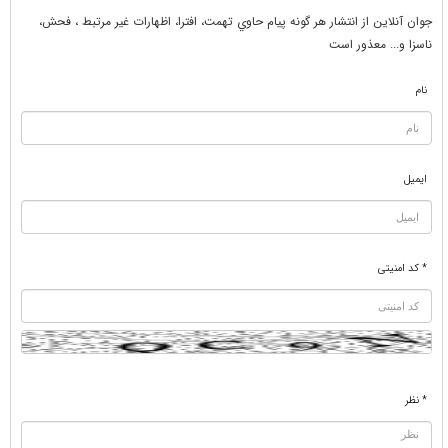
جوان آنلاين از انتشار هر گونه پيام حاوي تهمت، افترا، اظهارات غير مرتبط ، فحش،
ناسزا و... معذور است
نام
ایمیل
* کد امنیتی
* نظر