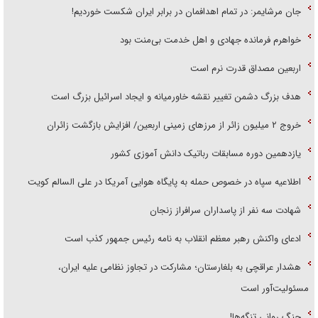
جان مرشایمر: در تمام اهدافمان در برابر ایران شکست خوردیم!
خواهرم فرمانده جهادی و اهل خدمت بی‌منت بود
اربعین مصداق قدرت نرم است
هدف بزرگ دشمن تغییر نقشه خاورمیانه و ایجاد اسرائیل بزرگ است
‌خروج ۲ میلیون زائر از مرز‌های زمینی اربعین/ افزایش بازگشت زائران
یازدهمین دوره مسابقات رباتیک دانش آموزی کشور
اطلاعیه سپاه در خصوص حمله به پایگاه هوایی آمریکا در علی السالم کویت
شهادت سه نفر از پاسداران سرافراز زنجان
ادعای واکنش رهبر معظم انقلاب به نامه رئیس جمهور کذب است
هشدار عراقچی به بلغارستان؛ مشارکت در تجاوز نظامی علیه ایران،
مسئولیت‌آور است
جنگ روانی تنگه‌ها!