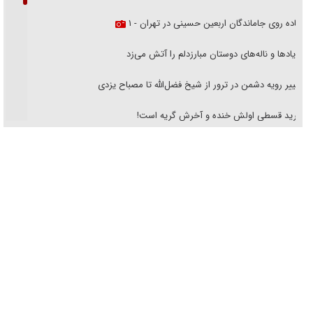
پیاده روی جاماندگان اربعین حسینی در تهران - ۱
فریاد‌ها و ناله‌های دوستان مبارزدلم را آتش می‌زد
تغییر رویه دشمن در ترور از شیخ فضل‌الله تا مصباح یزدی
خرید قسطی اولش خنده و آخرش گریه است!
فوتبال و آن «بالا»!
راهبرد غافلگیری با نسل جدید پهپاد‌ها
جنجال پزشکان تقلبی در صنعت زیبایی
یهودی‌ها در ادبیات داستانی اروپا؛ از شکسپیر تا دیکنز
گفت‌وگو با خواهر یکی از شهدای جنگ رمضان/ خواهرم فرمانده جهادی و
اهل خدمت بی‌منت بود