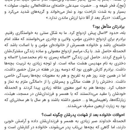
(عج)، فخر شیعه و... حضرت سیدعلی خامنه‌ای مدظله‌العالی بشود، صلوات.»
بسیار و به شدت ناراحت بود و نماز می‌خواند و گریه‌های شدید می‌کرد و
می‌گفت: «دیگر بعد از آقا دنیا ارزش ماندن ندارد.»
برادرتان متأهل بود؟
بله، حدود ۱۳سال پیش ازدواج کرد. ما به شکل سنتی به خواستگاری رفتیم.
برادرم برای ازدواج دختری مؤمن، ولایی و چادری می‌خواستند که مقلد امام
خامنه‌ای باشد و خانواده همسرش از خانواده‌ای مؤمن و با اصالت باشد که
الحمدلله حاصل شد. با یک مراسم ازدواج معمولی و ساده زندگی مشترک‌شان
را شروع کردند. حاصل این زندگی ۱۳ساله پسری به نام محمدصدرا ۱۲ساله و
دختری به نام مهدیس هشت ساله است. او توجه زیادی به تربیت بچه‌ها
داشت. برادرم کارش طوری بود که دو‌سه روز در هفته در منزل حضور داشت،
اما در همین چند روز هم به تفریح و هم به معنویات بچه‌ها رسیدگی خاصی
داشت. دخترش را از هفت سالگی و پسرشان را از ۱۰سالگی ملزم به نماز و
حجاب کرد. بچه‌ها هم به امور معنوی علاقه زیادی پیدا کردند و الحمدلله
خودشان را مقید می‌دانستند که با همسر و فرزندان‌شان در مسجد، هیئت،
زیارتگاه‌ها، راهپیمایی‌ها و... حضور داشته باشند و هر سال با هر سختی‌ای که
بود به زیارت اربعین مشرف می‌شدند.
احوالات خانواده بعد از شهادت پدرشان چگونه است؟
الحمدلله خداوند صبر زیادی به همسر و فرزندان‌شان داده و آرامش خوبی
دارند، اما گاهی که بچه‌ها بی‌تاب پدر می‌شوند، خانواده در کنارشان است و