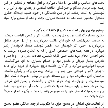
بحث‌های سیاسی و انقلابی را دنبال می‌کرد و اهل مطالعه و تحقیق در این
زمینه بود. برادرم مدافع و جان‌فدای انقلاب اسلامی و رهبری بود و این را با
شهادتش به اثبات رساند. او در سن ۱۵سالگی در حوزه علمیه آیت‌الله حائری
مشغول تحصیل شد، بعد به خدمت سربازی رفت و بعد از مدتی وارد سپاه
شد.
چطور برادری برای شما بود؟ کمی از خلقیات او بگویید.
ایشان بسیار باگذشت بود و دل رحیمی داشت. اگر از کسی ناراحت می‌شد،
به ساعت نمی‌کشید که خودشان طاقت نمی‌آوردند و از دل طرف مقابل
درمی‌آوردند، حتی اگر خودشان هم مقصر نبودند. بسیار قانونمدار رفتار
می‌کرد. در همه زمینه‌های اجتماعی، کاری را که به ایشان سپرده می‌شد به
نحو احسن انجام می‌دادند، حتی ظرف شستن، نظافت منزل و... او با پدر و
مادرش بسیار مهربان و دلسوز بود و احترام بسیاری به آنها می‌گذاشت.
مرتب احوالپرسی می‌کرد و اگر کاری داشت دریغ نمی‌کرد؛ از خرید برای خانه
تا بردن دکتر و کوتاهی موی پدر و... بی‌ادعا بود، دل پاک و رئوفی داشت،
مردمدار، اهل صله‌رحم بود و این مسئله خیلی برای‌شان اهمیت داشت. اهل
امربه‌معروف و نهی‌ازمنکر بود، خوش‌اخلاق و باگذشت و بسیار اهل شوخی
بود. در هر جمعی وارد می‌شدند، باعث شادی و نشاط آن مجلس بود. همه
این خصوصیات اخلاقی‌اش را که مرور می‌کنم با خود می‌گویم که او حقیقتاً
لایق شهادت بود.
از فعالیت‌های ایشان در بسیج برای ما بگویید. از چند سالگی عضو بسیج