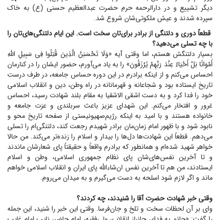
دیگر تشییع و در دارالرحمه حرم حضرت عبدالعظیم حسنی (ع) به خاک
سپرده شدند و عیش ملکوتی‌شان شروع شد.
قطعاً دوری و دلتنگی از برادر برای‌تان سخت است. این ایام دلتنگی‌های‌تان را
با چه تسلی می‌دهید؟
بسیار دلتنگش هستم، اما وقتی آیه «وَلَا تَحْسَبَنَّ الَّذِینَ قُتِلُوا فِی سَبِیلِ اللَّهِ
أَمْوَاتًا بَلْ أَحْیَاءٌ عِنْدَ رَبِّهِمْ یُرْزَقُونَ» را به یاد می‌آورم، حضور ایشان را در کنارمان
احساس می‌کنم و از اینکه برادرم در این دوره حساس جامعه، در طرف درست
تاریخ ایستاده بود و شجاعانه و قهرمانانه در راه وطن، دین و انقلاب اسلامی
خود را فدا کرد و به دست اشقی الاشقیا به مقام بلند شهادت رسید، احساس
غرور و افتخار می‌کنم. این شهدای عزیز باعث سربلندی و عزت جامعه و
خانواده هستند و با امید به اینکه رژیم‌صهیونیستی از صفحه تاریخ محو و
نابود شود و با ظهور امام زمان‌مان برادر شهیدم رجعت کند، دلتنگی‌ام را تسلی
می‌دهم. قطعاً این شهادت‌ها دل‌ها را بیدار و اسلام را زنده‌تر می‌کند. من حالا
خواهر شهید شده‌ام و همانطور که برادرم واقعاً و حقیقتاً پای شعارشان ماندند
و تا آخرین نفس‌های‌شان پای نظام جمهوری اسلامی، وطن و اسلام
ایستادند، من هم تا آخرین نفس ان‌شاءالله پای ایران و انقلاب اسلامی خواهم
ماند و اگر لازم شود اسلحه به دست می‌گیرم و به میدان می‌روم.
وقتی خبر شهادت حضرت آقا را شنیدند، چه کردند؟
وای بر آن لحظات سخت و تلخ و جان‌فرسا. وقتی این خبر را شنید، این جمله
را گفت: «جانم به فدای جانباز انقلاب، ولی‌فقیه، امام حاضر، نایب امام غایب