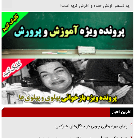
خرید قسطی اولش خنده و آخرش گریه است!
فوتبال و آن «بالا»!
راهبرد غافلگیری با نسل جدید پهپاد‌ها
جنجال پزشکان تقلبی در صنعت زیبایی
یهودی‌ها در ادبیات داستانی اروپا؛ از شکسپیر تا دیکنز
گفت‌وگو با خواهر یکی از شهدای جنگ رمضان/ خواهرم فرمانده جهادی و
اهل خدمت بی‌منت بود
جزئیات شکنجه‌هایم فراتر از آن است که در بیان بگنجد!
گزارش «جوان» از قوانین سخت‌گیرانه ۶ قاره در برابر یورش به پاسگاه‌های
آخرین اخبار
پلیس
پایان بهره‌برداری چوبی در جنگل‌های هیرکانی
تحلیل ابعاد پیام رهبر انقلاب به حزب‌الله/ مقاومت نقشه راه آینده غرب آسیا