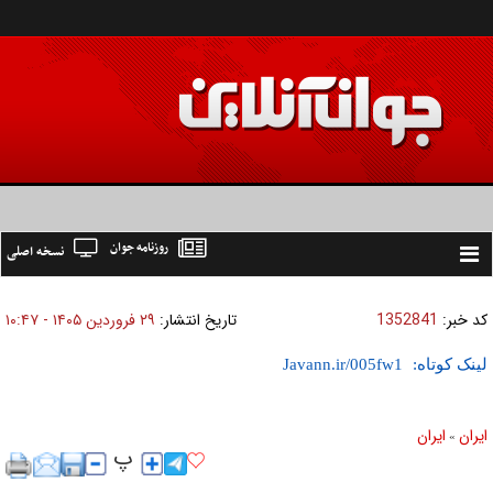
روزنامه جوان
نسخه اصلی
Toggle
navigation
کد خبر:
1352841
تاریخ انتشار:
۲۹ فروردين ۱۴۰۵ - ۱۰:۴۷
لینک کوتاه:
ايران
ايران
»