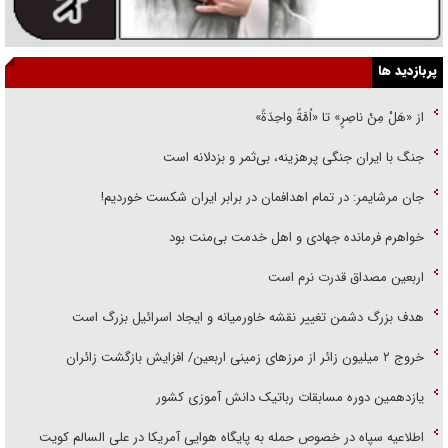
پربازدید ها
از «هَلْ مِنْ ناصِرٍ» تا «اُمَّةً واحِدَةً»
جنگ با ایران جنگی پرهزینه، بی‌ثمر و بزدلانه است
جان مرشایمر: در تمام اهدافمان در برابر ایران شکست خوردیم!
خواهرم فرمانده جهادی و اهل خدمت بی‌منت بود
اربعین مصداق قدرت نرم است
هدف بزرگ دشمن تغییر نقشه خاورمیانه و ایجاد اسرائیل بزرگ است
‌خروج ۲ میلیون زائر از مرز‌های زمینی اربعین/ افزایش بازگشت زائران
یازدهمین دوره مسابقات رباتیک دانش آموزی کشور
اطلاعیه سپاه در خصوص حمله به پایگاه هوایی آمریکا در علی السالم کویت