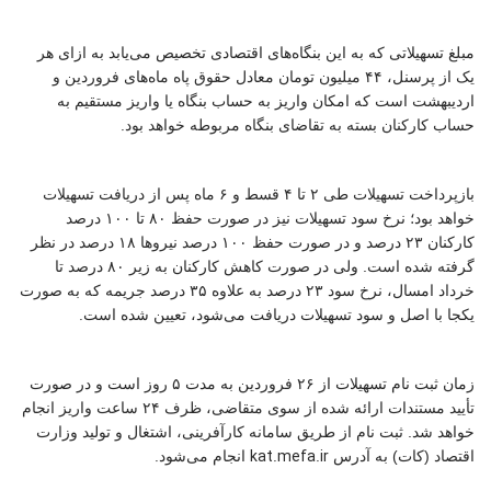
مبلغ تسهیلاتی که به این بنگاه‌های اقتصادی تخصیص می‌یابد به ازای هر
یک از پرسنل،
۴۴
میلیون تومان معادل حقوق پاه ماه‌های فروردین و
اردیبهشت است که امکان واریز به حساب بنگاه یا واریز مستقیم به
.
حساب کارکنان بسته به تقاضای بنگاه مربوطه خواهد بود
بازپرداخت تسهیلات طی
۲
تا
۴
قسط و
۶
ماه پس از دریافت تسهیلات
خواهد بود؛ نرخ سود تسهیلات نیز در صورت حفظ
۸۰
تا
۱۰۰
درصد
کارکنان
۲۳
درصد و در صورت حفظ
۱۰۰
درصد نیروها
۱۸
درصد در نظر
گرفته شده است. ولی در صورت کاهش کارکنان به زیر
۸۰
درصد تا
خرداد امسال، نرخ سود
۲۳
درصد به علاوه
۳۵
درصد جریمه که به صورت
.
یکجا با اصل و سود تسهیلات دریافت می‌شود، تعیین شده است
زمان ثبت نام تسهیلات از
۲۶
فروردین به مدت
۵
روز است و در صورت
تأیید مستندات ارائه شده از سوی متقاضی، ظرف
۲۴
ساعت واریز انجام
خواهد شد. ثبت نام از طریق سامانه کارآفرینی، اشتغال و تولید وزارت
.
kat.mefa.ir
اقتصاد (کات) به آدرس
انجام می‌شود