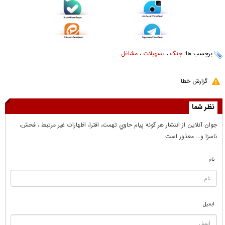
برچسب ها:
جنگ
،
تسهیلات
،
مشاغل
گزارش خطا
نظر شما
جوان آنلاين از انتشار هر گونه پيام حاوي تهمت، افترا، اظهارات غير مرتبط ، فحش،
ناسزا و... معذور است
نام
ایمیل