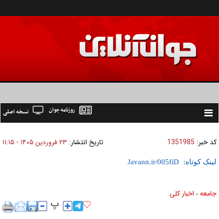
روزنامه جوان
نسخه اصلی
Toggle
navigation
کد خبر:
1351985
تاریخ انتشار:
۲۳ فروردين ۱۴۰۵ - ۱۱:۱۵
لینک کوتاه:
جامعه
اخبار كلی
»