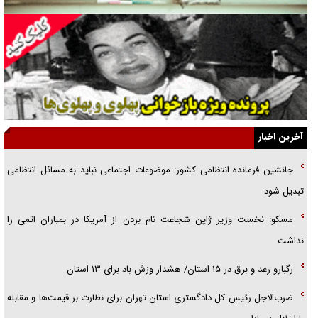
گفت‌وگو با همسر یکی از شهدای جنگ رمضان/ پیکر بی‌سر شهید را از
انگشت‌های پا شناسایی کردیم
نسلی که آنلاین الگو می‌گیرد
گفت‌وگو با آیت‌الله جاودان/ جفای مخالفان مکانت معنوی رهبر شهید را
ارتقا می‌داد
آخرین اخبار
راننده مست به قانون می‌خندد
جانشین فرمانده انتظامی کشور: موضوعات اجتماعی نباید به مسائل انتظامی
همه آقای دوربینی شده‌ایم!
تبدیل شود
قصه ناتمام سرویس مدارس
مسکو: نخست وزیر ژاپن شجاعت نام بردن از آمریکا در بمباران اتمی را
آیا مقاومت فلسطین خلع‌سلاح می‌شود؟
نداشت
رگبارو رعد و برق در ۱۵ استان/ هشدار وزش باد برای ۱۳ استان‌
ضرب‌الاجل رئیس کل دادگستری استان تهران برای نظارت بر قیمت‌ها و مقابله