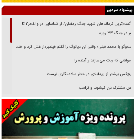
پیشنهاد سردبیر
از گمنام‌ترین فرماندهان شهید جنگ رمضان/ از شناسایی در والفجر۲ تا
حضور در جنگ ۳۳ روزه
گفت‌وگو با محمد فیلی/ وقتی آن دیالوگ را گفتم فیلمبردار غش کرد و افتاد
نوجوانانی که ربات می‌سازند و آینده را
هیچ‌کس بیشتر از زیدآبادی در خطر ساده‌انگاری نیست
رقص مشترک دن کیشوت و ترامپ
دنده دولت به واگذاری مسئله‌دار ایران‌خودرو/ خصوصی‌سازی یا انحصار؟
غریزه‌ی بقا و آقای باقی و رفقا
جراحی‌های زیبایی با مدرک فوق‌دیپلم! + گفت‌وگو با متهم