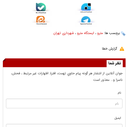
برچسب ها:
مترو
،
ایستگاه مترو
،
شهرداری تهران
گزارش خطا
نظر شما
جوان آنلاين از انتشار هر گونه پيام حاوي تهمت، افترا، اظهارات غير مرتبط ، فحش،
ناسزا و... معذور است
نام
ایمیل