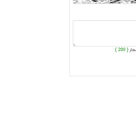
جاز
( 200 )