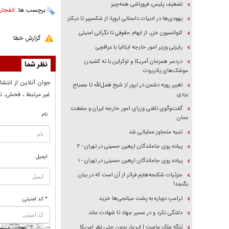
تضعیف پلیس، فروپاشی همه‌چیز
برچسب ها:
انفجار
یهودی‌ها در ادبیات داستانی اروپا؛ از شکسپیر تا دیکنز
کنوانسیون خزر، از ابهام حقوقی تا نگرانی امنیتی
گزارش خطا
رایزنی وزیر امور خارجه ایتالیا با عراقچی
دردسر همزمان آمریکا و اوکراین با ته کشیدن
نظر شما
موشک‌های پاتریوت
جوان آنلاين از انتشا
تغییر رویه دشمن در ترور از شیخ فضل‌الله تا مصباح
غير مرتبط ، فحش، نا
یزدی
گفت‌وگوی تلفنی وزرای امور خارجه ایران و سلطنت
نام
عمان
تنبیه متجاوز عملیاتی شد
پیاده روی جاماندگان اربعین حسینی در تهران - ۲
ایمیل
پیاده روی جاماندگان اربعین حسینی در تهران - ۱
جزئیات شکنجه‌هایم فراتر از آن است که در بیان
بگنجد!
ترامپ دوباره به پشت میانجی‌ها خزید
* کد امنیتی
دلتنگی نکرد و در مسیر جهاد تا شهادت ماند
تنگه ملک ماست | این‌بار بدون حتی نظر امریکا