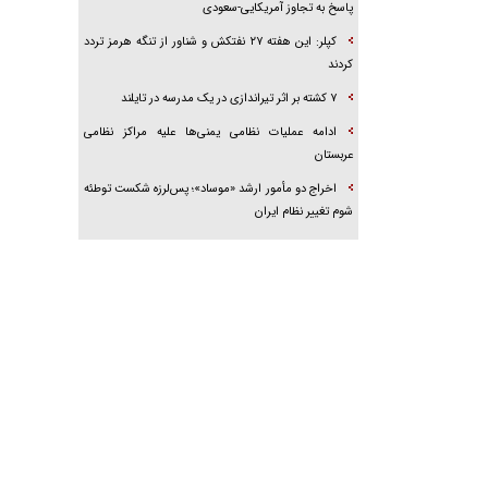
پاسخ به تجاوز آمریکایی-سعودی
کپلر: این هفته ۲۷ نفتکش و شناور از تنگه هرمز تردد
کردند
۷ کشته بر اثر تیراندازی در یک مدرسه در تایلند
ادامه عملیات نظامی یمنی‌ها علیه مراکز نظامی
عربستان
اخراج دو مأمور ارشد «موساد»؛ پس‌لرزه شکست توطئه
شوم تغییر نظام ایران