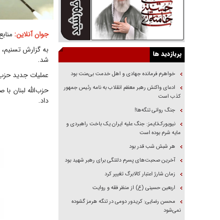
جوان آنلاین:
منابع
به گزارش تسنیم، 
پربازدید ها
شد.
خواهرم فرمانده جهادی و اهل خدمت بی‌منت بود
عملیات جدید حزب 
ادعای واکنش رهبر معظم انقلاب به نامه رئیس جمهور
حزب‌الله لبنان با 
کذب است
داد.
جنگ روانی تنگه‌ها!
نیویورک‌تایمز: جنگ علیه ایران یک باخت راهبردی و
مایه شرم بوده است
هر شبش شب قدر بود
آخرین صحبت‌های پسرم دلتنگی برای رهبر شهید بود
زمان شارژ اعتبار کالابرگ تغییر کرد
اربعین حسینی (ع) از منظر فقه و روایت
محسن رضایی: کریدور دومی در تنگه هرمز گشوده
نمی‌شود