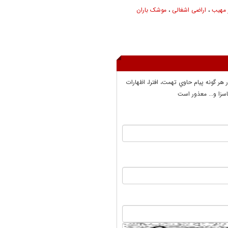
 مهیب
،
اراضی اشغالی
،
موشک باران
ر هر گونه پيام حاوي تهمت، افترا، اظهارات
سزا و... معذور است