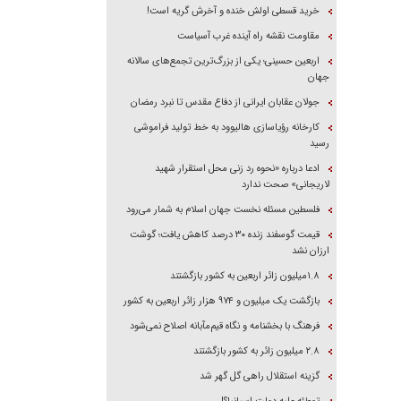
خرید قسطی اولش خنده و آخرش گریه است!
مقاومت نقشه راه آینده غرب آسیاست
اربعین حسینی؛ یکی از بزرگ‌ترین تجمع‌های سالانه
جهان
جولان عقابان ایرانی از دفاع مقدس تا نبرد رمضان
کارخانه رؤیاسازی هالیوود به خط تولید فراموشی
رسید
ادعا درباره «نحوه رد زنی محل استقرار شهید
لاریجانی» صحت ندارد
فلسطین مسئله نخست جهان اسلام به شمار می‌رود
قیمت گوسفند زنده ۳۰ درصد کاهش یافت؛ گوشت
ارزان نشد
۱.۸میلیون زائر اربعین به کشور بازگشتند
بازگشت یک میلیون و ۹۷۴ هزار زائر اربعین به کشور
فرهنگ با بخشنامه و نگاه قیم‌مآبانه اصلاح نمی‌شود
۲.۸ میلیون زائر به کشور بازگشتند
گزینه استقلال راهی گل گهر شد