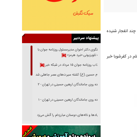
ند انفجار شنیده
پیشنهاد سردبیر
گفتگوی دکتر اخوان مدیرمسئول روزنامه جوان با
برنامه تلویزیونی «نبرد هرمز»
لم در کفرشوبا خبر
بازتاب روزنامه جوان ۱۵ مرداد در شبکه خبر
امام حسین (ع) کشته سیرت‌های عصر جاهلی شد
پیاده روی جاماندگان اربعین حسینی در تهران - ۲
پیاده روی جاماندگان اربعین حسینی در تهران - ۱
فریاد‌ها و ناله‌های دوستان مبارزدلم را آتش می‌زد
تغییر رویه دشمن در ترور از شیخ فضل‌الله تا مصباح
یزدی