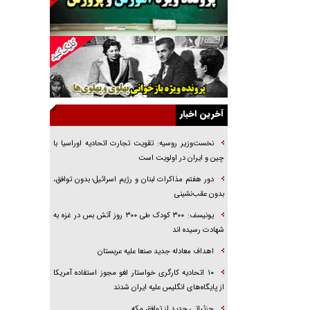
خرید قسطی اولش خنده و آخرش گریه است!
فوتبال و آن «بالا»!
راهبرد غافلگیری با نسل جدید پهپاد‌ها
جنجال پزشکان تقلبی در صنعت زیبایی
یهودی‌ها در ادبیات داستانی اروپا؛ از شکسپیر تا
دیکنز
آخرین اخبار
گفت‌وگو با خواهر یکی از شهدای جنگ رمضان/
خواهرم فرمانده جهادی و اهل خدمت بی‌منت بود
نخست‌وزیر روسیه:‌ تقویت تجارت اتحادیه اوراسیا با
چین و ایران در اولویت است
جزئیات شکنجه‌هایم فراتر از آن است که در بیان
بگنجد!
دور هفتم مذاکرات لبنان و رژیم اسرائیل؛ بدون توافق،
بدون عقب‌نشینی
گزارش «جوان» از قوانین سخت‌گیرانه ۶ قاره در
برابر یورش به پاسگاه‌های پلیس
یونیسف: ۳۰۰ کودک طی ۳۰۰ روز آتش بس در غزه به
شهادت رسیده اند
اهداف معادله جدید صنعا علیه عربستان
۱۰ اتحادیه کارگری خواستار لغو مجوز استفاده آمریکا
از پایگاه‌های انگلیس علیه ایران شدند
جزئیاتی جدید از توافق مکه