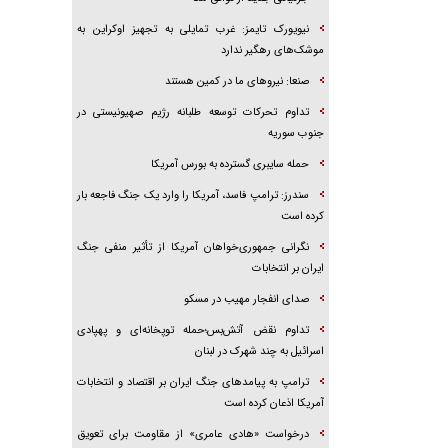
نیویورک تایمز: غرب تمایلی به تجهیز اوکراین به
موشک‌های رهگیر ندارد
صنعا: نیروهای ما در کمین‌ هستند
تداوم تحرکات توسعه طلبانه رژیم صهیونیستی در
جنوب سوریه
حمله سایبری گسترده به بورس آمریکا
سندرز: ترامپ فاسد، آمریکا را وارد یک جنگ فاجعه بار
کرده است
نگرانی جمهوری‌خواهان آمریکا از تأثیر منفی جنگ
ایران بر انتخابات
صدای انفجار مهیب در مسکو
تداوم نقض آتش‌بس؛حمله توپخانه‌ای و پهپادی
اسرائیل به چند شهرک در لبنان
ترامپ به پیامدهای جنگ ایران بر اقتصاد و انتخابات
آمریکا اذعان کرده است
درخواست «هادی عامری» از مقاومت برای تعویق