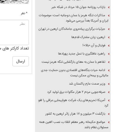
بازتاب روزنامه جوان ۱۵ مرداد در شبکه خبر
* نظر
مذاکرات تنگه هرمز با عمان دوجانبه است؛ موضوعات
ایران و آمریکا بعداً بررسی می‌شود
جزئیات برگزاری پیاده‌روی جاماندگان اربعین در تهران
اربعین؛ زبان مشترک قدم‌ها
فوتبال و آن «بالا»!
تعداد کارکتر های م
راهبرد غافلگیری با نسل جدید پهپاد‌ها
تفاهم با عمان به معنای بازگشایی تنگه هرمز نیست
ادامه حیات بنگاه‌های اقتصادی بدون حمایت جدی
مالیاتی و بیمه‌ای ممکن نیست
وزیر صمت عازم پاکستان شد
صرفه‌جویی مردم ۲ هزار مگاوات برق تولید کرد
آمریکا تحریم‌های یک شرکت هواپیمایی عراقی را لغو
کرد
بازگشت ۳ میلیون و ۱۷ هزار زائر اربعین به کشور
مواضع حکیمانه رهبر معظم انقلاب، نصب العین همه
مسئولان نظام باشد