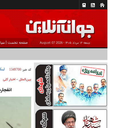
|
صفحه نخست
سیا
جمعه ۱۶ مرداد ۱۴۰۵ -
2026 August 07
لینک
کد خبر:
1349700
بين‌الملل
اخبار كلی
»
انفجار