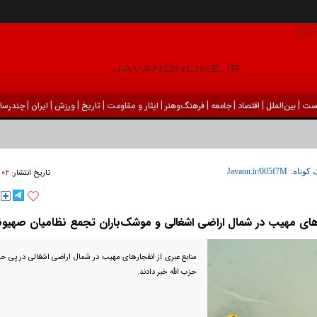
|
|
|
|
|
|
|
|
|
ست
بين‌الملل
اقتصاد
جامعه
فرهنگ‌و‌هنر
ایثار و مقاومت
تاریخ
ورزش
ايران
چندرسان
۰۲ فروردين ۱۴۰۵ - ۱۸:۵۲
 کوتاه:
تاریخ انتشار:
‌های مهیب در شمال اراضی اشغالی و موشک‌باران تجمع نظامیان صهی
منابع عبری از انفجار‌های مهیب در شمال اراضی اشغالی در پی 
حزب الله خبر دادند.