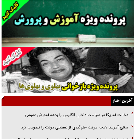
نسلی که آنلاین الگو می‌گیرد
گفت‌وگو با آیت‌الله جاودان/ جفای مخالفان مکانت معنوی رهبر شهید را
ارتقا می‌داد
راننده مست به قانون می‌خندد
همه آقای دوربینی شده‌ایم!
قصه ناتمام سرویس مدارس
آیا مقاومت فلسطین خلع‌سلاح می‌شود؟
الگوی وحدت‌آفرین در ادراک سیاست خارجی
آخرین اخبار
گفتگوی دکتر اخوان مدیرمسئول روزنامه جوان با برنامه تلویزیونی «نبرد
دخالت آمریکا در سیاست داخلی انگلیس با وعده آموزش عمومی
هرمز»
سنای آمریکا لایحه موقت جلوگیری از تعطیلی دولت را تصویب کرد
امام حسین (ع) کشته سیرت‌های عصر جاهلی شد