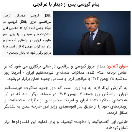
پیام گروسی پس از دیدار با عراقچی
رافائل گروسی مدیرکل آژانس
بین‌المللی انرژی رافائل گروسی در
شبکه ایکس اعلام کرد که «همین الان
مذاکرات فنی عمیقی را با وزیر امور
خارجه ایران در راستای آماده‌سازی
برای مذاکرات مهمی که قرار است فردا
در ژنو برگزار شود، به پایان رساندم.»
جوان آنلاین:
دیدار امروز گروسی و عراقچی در حالی برگزاری می شود که بر
اساس برنامه اعلام شده، مذاکرات هسته‌ای غیرمستقیم ایران - آمریکا روز
سه‌شنبه ۲۸ بهمن ۱۴۰۴ با میانجی‌گری و مساعی جمیله عمان برگزار می‌شود.
به گزارش ایرنا، لازم به یادآوری است که دور جدید مذاکرات غیرمستقیم
تهران- واشنگتن روز جمعه ۱۷ بهمن ۱۴۰۴ در مسقط برگزار شد که در آن
هیات‌های مذاکره کننده ایران و آمریکا، مجموعه‌ای از نظرات، ملاحظه‌ها و
رویکردهای خود را از طریق بدر البوسعیدی وزیر امور خارجه عمان به یکدیگر
منتقل کردند.
طرفین این گفت‌وگوها را «خوب» توصیف و برای تداوم این گفت‌وگوها ابراز
تمایل کرده‌اند.