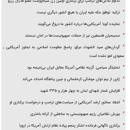
تداوم تلاش‌های ترامپ برای برکناری اولین زن سیاه‌پوست عضو فدرال رزرو
فریاد‌ها و ناله‌های دوستان مبارزدلم را آتش می‌زد
ترکیه: توافق مکه علیه ایران یا هیچ کشور دیگری نیست
نماینده کوبا: آمریکایی‌ها درباره کشور ما دروغ می‌گویند
مسیحیان فلسطین نیز از حملات صهیونیست‌ها در امان نیستند
گردان‌های سید الشهداء عراق: پاسخ مقاومت اسلامی به تجاوز آمریکایی ـ
سعودی لغو نشده است
تحلیلگر سیاسی: گزینه نظامی آمریکا مقابل ایران بی‌نتیجه بود
ژاپن از بیم توان موشکی کره‌شمالی و چین پناهگاه احداث می‌کند
افزایش شمار شهدای لبنان به چهار هزار و ۳۳۵ شهید
انتقاد سناتور ارشد آمریکایی از سیاست‌های ترامپ و درخواست برکناری او
یورش نظامیان رژیم صهیونیستی به مناطقی از کرانه باختری
برکناری ناگهانی فرمانده لشکر پنجم پیاده‌ نظام ارتش آمریکا در اروپا