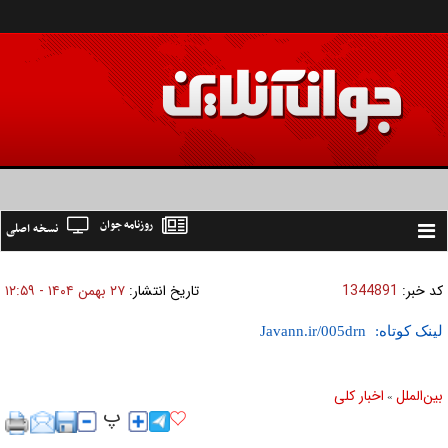
روزنامه جوان
نسخه اصلی
Toggle
navigation
کد خبر:
1344891
تاریخ انتشار:
۲۷ بهمن ۱۴۰۴ - ۱۲:۵۹
لینک کوتاه:
بين‌الملل
اخبار كلی
»