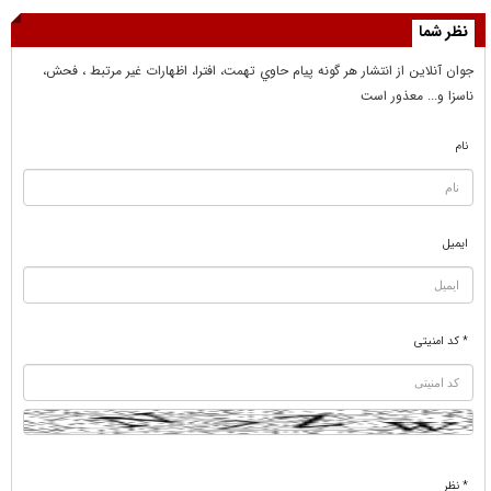
نظر شما
جوان آنلاين از انتشار هر گونه پيام حاوي تهمت، افترا، اظهارات غير مرتبط ، فحش،
ناسزا و... معذور است
نام
ایمیل
* کد امنیتی
* نظر