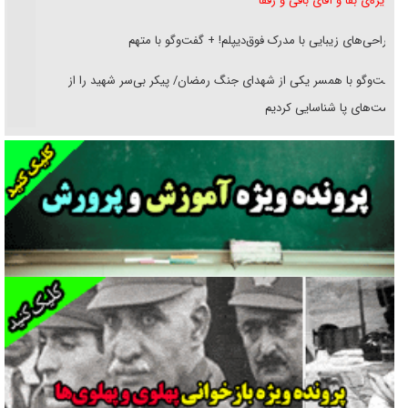
غریزه‌ی بقا و آقای باقی و رفقا
جراحی‌های زیبایی با مدرک فوق‌دیپلم! + گفت‌وگو با متهم
گفت‌وگو با همسر یکی از شهدای جنگ رمضان/ پیکر بی‌سر شهید را از
انگشت‌های پا شناسایی کردیم
نسلی که آنلاین الگو می‌گیرد
گفت‌وگو با آیت‌الله جاودان/ جفای مخالفان مکانت معنوی رهبر شهید را
ارتقا می‌داد
راننده مست به قانون می‌خندد
همه آقای دوربینی شده‌ایم!
قصه ناتمام سرویس مدارس
آیا مقاومت فلسطین خلع‌سلاح می‌شود؟