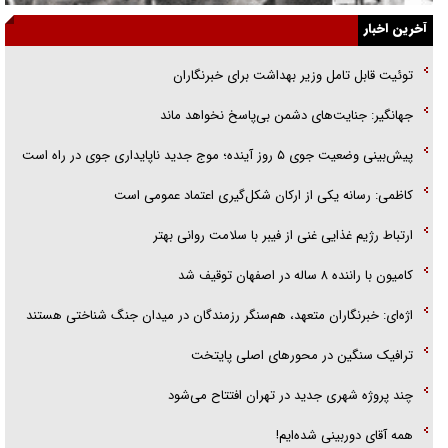
الگوی وحدت‌آفرین در ادراک سیاست خارجی
آخرین اخبار
گفتگوی دکتر اخوان مدیرمسئول روزنامه جوان با برنامه تلویزیونی «نبرد
توئیت قابل تامل وزیر بهداشت برای خبرنگاران
هرمز»
جهانگیر: جنایت‌های دشمن بی‌پاسخ نخواهد ماند
امام حسین (ع) کشته سیرت‌های عصر جاهلی شد
پیش‌بینی وضعیت جوی ۵ روز آینده؛ موج جدید ناپایداری جوی در راه است
فریاد‌ها و ناله‌های دوستان مبارزدلم را آتش می‌زد
کاظمی: رسانه یکی از ارکان شکل‌گیری اعتماد عمومی است
ارتباط رژیم غذایی غنی از فیبر با سلامت روانی بهتر
کامیون با راننده ۸ ساله در اصفهان توقیف شد
اژه‌ای: خبرنگاران متعهد، هم‌سنگر رزمندگان در میدان جنگ شناختی هستند
ترافیک سنگین در محورهای اصلی پایتخت
چند پروژه شهری جدید در تهران افتتاح می‌شود
همه آقای دوربینی شده‌ایم!