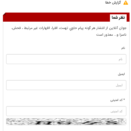
گزارش خطا
نظر شما
جوان آنلاين از انتشار هر گونه پيام حاوي تهمت، افترا، اظهارات غير مرتبط ، فحش،
ناسزا و... معذور است
نام
ایمیل
* کد امنیتی