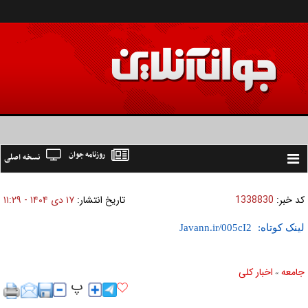
روزنامه جوان
نسخه اصلی
Toggle
navigation
کد خبر:
1338830
تاریخ انتشار:
۱۷ دی ۱۴۰۴ - ۱۱:۲۹
لینک کوتاه:
جامعه
اخبار كلی
»