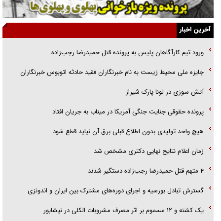
الگوی وحدت‌آفرین در ادراک سیاست خارجی
آخرین اخبار
گفتگوی دکتر اخوان مدیرمسئول روزنامه جوان با برنامه تلویزیونی «نبرد
ورود تیم کارآگاهان پلیس به پرونده قتل حمیدرضا رجب‌زاده
هرمز»
جایزه ملی محیط زیست به نام خبرنگاران فقید حادثه اتوبوس خبرنگاران
امام حسین (ع) کشته سیرت‌های عصر جاهلی شد
آتش سوزی در لونا پارک شیراز
فریاد‌ها و ناله‌های دوستان مبارزدلم را آتش می‌زد
پرونده حقوقی جنایت جنگی آمریکا در میناب به جریان افتاد
هیچ واحد تولیدی بدون اطلاع قبلی برق آن نیاید قطع شود
زمان اعلام نتایج نهایی دکتری مشخص شد
۴ متهم قتل حمیدرضا رجب‌زاده دستگیر شدند
گسترش تبادل بورسیه و اجرای دوره‌های مشترک بین ایران و اندونزی
یک کشته و ۱۲ مسموم بر اثر مصرف مشروبات الکلی در نیشابور