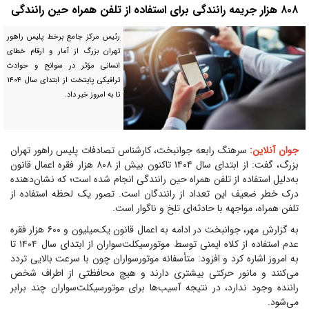
۸۰۸ هزار جریمه رانندگی برای استفاده از تلفن همراه حین رانندگی
رئیس مرکز جامع برخط پلیس راهور
تهران بزرگ از آمار و ارقام خطای
انسانی مؤثر در سوانح و حوادث
ترافیکی پایتخت از ابتدای سال ۱۴۰۴
تا به امروز خبر داد.
جوان آنلاین:
سرهنگ رابعه جوانبخت، کارشناس تصادفات پلیس راهور تهران
بزرگ، گفت: از ابتدای سال ۱۴۰۴ تاکنون بیش از ۸۰۸ هزار فقره اعمال قانون
به‌دلیل استفاده از تلفن همراه حین رانندگی انجام شده است؛ که نشان‌دهنده
درک خطر ضعیف این تعداد از رانندگان است. تصور یک لحظه استفاده از
تلفن همراه، مواجهه با حادثه‌ای تلخ و ناگوار است.
به گزارش مهر، جوانبخت در ادامه به اعمال قانون یک‌میلیون و ۶۰۰ هزار فقره
عدم استفاده از کلاه ایمنی توسط موتورسیکلت‌سواران از ابتدای سال ۱۴۰۴ تا
به امروز اشاره کرد و افزود: متأسفانه موتورسواران چون با سرعت بالایی تردد
می‌کنند و مانور حرکتی بیشتری دارند و هیچ محافظتی از اطراف شخص
راننده وجود ندارد، در نتیجه آسیب‌ها برای موتورسیکلت‌سواران چند برابر
می‌شود.