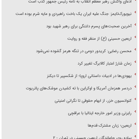
ادعای واکنش رهبر معظم انقلاب به نامه رئیس جمهور کذب است
نیویورک‌تایمز: جنگ علیه ایران یک باخت راهبردی و مایه شرم بوده است
آخرین صحبت‌های پسرم دلتنگی برای رهبر شهید بود
اربعین حسینی (ع) از منظر فقه و روایت
محسن رضایی: کریدور دومی در تنگه هرمز گشوده نمی‌شود
زمان شارژ اعتبار کالابرگ تغییر کرد
یهودی‌ها در ادبیات داستانی اروپا؛ از شکسپیر تا دیکنز
دردسر همزمان آمریکا و اوکراین با ته کشیدن موشک‌های پاتریوت
کنوانسیون خزر، از ابهام حقوقی تا نگرانی امنیتی
رایزنی وزیر امور خارجه ایتالیا با عراقچی
اربعین؛ زبان مشترک قدم‌ها
پیاده روی جاماندگان اربعین حسینی در تهران - ۲