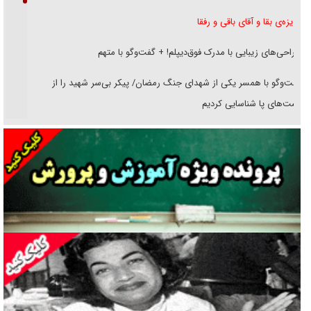
غریزه‌ی بقا و آقای باقی و رفقا
جراحی‌های زیبایی با مدرک فوق‌دیپلم! + گفت‌وگو با متهم
گفت‌وگو با همسر یکی از شهدای جنگ رمضان/ پیکر بی‌سر شهید را از
انگشت‌های پا شناسایی کردیم
نسلی که آنلاین الگو می‌گیرد
گفت‌وگو با آیت‌الله جاودان/ جفای مخالفان مکانت معنوی رهبر شهید را
ارتقا می‌داد
راننده مست به قانون می‌خندد
همه آقای دوربینی شده‌ایم!
قصه ناتمام سرویس مدارس
آیا مقاومت فلسطین خلع‌سلاح می‌شود؟