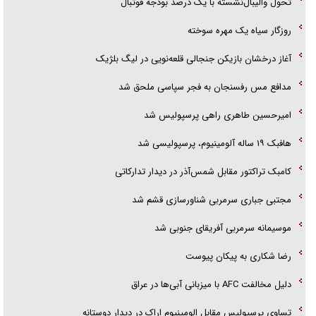
تحول والیبال‌نشسته با یک درصد بودجه فوتبال
روزگار سیاه یک مهره سوخته
آغاز درخشان بازیکن جنجالی قلعه‌نویی در لیگ بلژیک
مدافع مس رفسنجان به فجر سپاسی ملحق شد
امیرحسین طاهری راهی پرسپولیس شد
هافبک ۱۹ ساله آلومینیوم، پرسپولیسی شد
کامبک تراکتور مقابل شمس‌آذر در دیدار تدارکاتی
مجتبی جباری سرمربی شناورسازی قشم شد
موسیمانه سرمربی آفریقای جنوبی شد
رضا شکاری به پیکان پیوست
دلیل مخالفت AFC با میزبانی آبی‌ها در عراق
تساوی پرسپولیس مقابل الومینیوم اراک در دیدار دوستانه