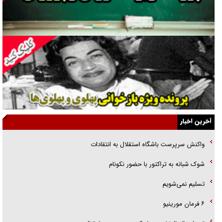
جراحی‌های زیبایی با مدرک فوق‌دیپلم! + گفت‌وگو با متهم
گفت‌وگو با همسر یکی از شهدای جنگ رمضان/ پیکر بی‌سر شهید را از
انگشت‌های پا شناسایی کردیم
نسلی که آنلاین الگو می‌گیرد
گفت‌وگو با آیت‌الله جاودان/ جفای مخالفان مکانت معنوی رهبر شهید را
ارتقا می‌داد
آخرین اخبار
راننده مست به قانون می‌خندد
واکنش سرپرست باشگاه استقلال به انتقادات
همه آقای دوربینی شده‌ایم!
شوک شبانه به تراکتور با حضور نکونام
قصه ناتمام سرویس مدارس
تسلیم نمی‌شویم
آیا مقاومت فلسطین خلع‌سلاح می‌شود؟
۶ فرمان مورینیو