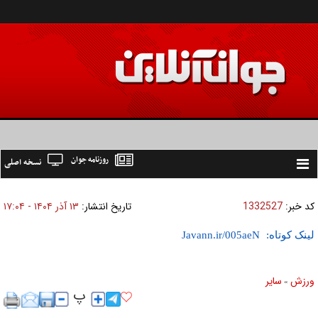
روزنامه جوان
نسخه اصلی
Toggle
navigation
کد خبر:
1332527
تاریخ انتشار:
۱۳ آذر ۱۴۰۴ - ۱۷:۰۴
لینک کوتاه:
ورزش
ساير
»