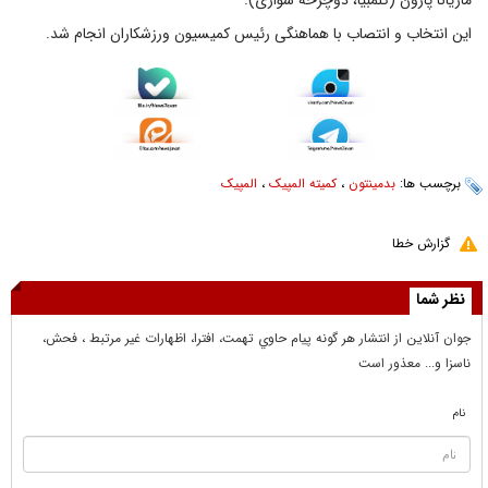
ماریانا پاژون (کلمبیا، دوچرخه سواری).
این انتخاب و انتصاب با هماهنگی رئیس کمیسیون ورزشکاران انجام شد.
برچسب ها:
بدمینتون
،
کمیته المپیک
،
المپیک
گزارش خطا
نظر شما
جوان آنلاين از انتشار هر گونه پيام حاوي تهمت، افترا، اظهارات غير مرتبط ، فحش،
ناسزا و... معذور است
نام