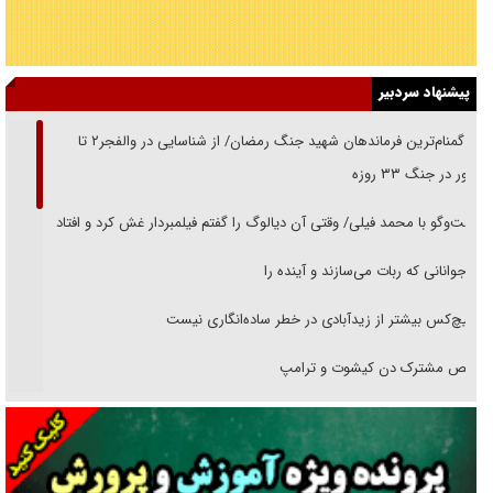
پیشنهاد سردبیر
از گمنام‌ترین فرماندهان شهید جنگ رمضان/ از شناسایی در والفجر۲ تا
حضور در جنگ ۳۳ روزه
گفت‌وگو با محمد فیلی/ وقتی آن دیالوگ را گفتم فیلمبردار غش کرد و افتاد
نوجوانانی که ربات می‌سازند و آینده را
هیچ‌کس بیشتر از زیدآبادی در خطر ساده‌انگاری نیست
رقص مشترک دن کیشوت و ترامپ
دنده دولت به واگذاری مسئله‌دار ایران‌خودرو/ خصوصی‌سازی یا انحصار؟
غریزه‌ی بقا و آقای باقی و رفقا