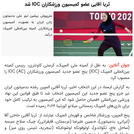
ثریا آقایی عضو کمیسیون ورزشکاران IOC شد
ملی‌پوش پیشین تیم ملی بدمینتون
زنان ایران به عضویت کمیسیون
ورزشکاران کمیته بین‌المللی المپیک
درآمد.
جوان آنلاین:
به نقل از کمیته ملی المپیک، کرستی کاونتری، رییس کمیته
بین‌المللی المپیک (IOC) پنج عضو جدید کمیسیون ورزشکاران IOC (AC) را
منصوب کرد.
به گزارش ایسنا، در این انتخاب اخیر، ثریا آقایی المپین رشته بدمینتون ایران
نیز جزو پنج عضو جدید این کمیسیون انتخاب شد تا طبق قوانین این نهاد
ورزشی بین‌المللی اطمینان حاصل شود که این کمیسیون به ترکیب کامل خود
برای بازی‌های المپیک زمستانی میلانو کورتینا ۲۰۲۶ رسیده است.
پنج المپین، ورزشکار شاخص و قهرمان المپیک عبارتند از: ثریا آقایی حاجی آقا
(ایرانی، بدمینتون)، حسین علیرضا (عربستان، قایقرانی)، چیک صلاح سیسه
(ساحل عاج، تکواندو)، اولوفونکه اوشونایکه (نیجریه، تنیس روی میز) و