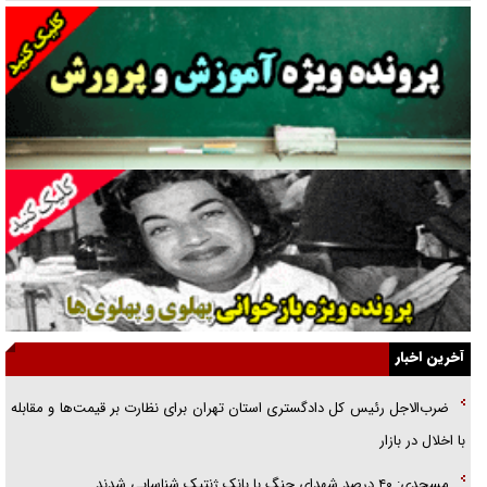
دنده دولت به واگذاری مسئله‌دار ایران‌خودرو/ خصوصی‌سازی یا انحصار؟
غریزه‌ی بقا و آقای باقی و رفقا
جراحی‌های زیبایی با مدرک فوق‌دیپلم! + گفت‌وگو با متهم
گفت‌وگو با همسر یکی از شهدای جنگ رمضان/ پیکر بی‌سر شهید را از
انگشت‌های پا شناسایی کردیم
نسلی که آنلاین الگو می‌گیرد
گفت‌وگو با آیت‌الله جاودان/ جفای مخالفان مکانت معنوی رهبر شهید را
ارتقا می‌داد
آخرین اخبار
راننده مست به قانون می‌خندد
ضرب‌الاجل رئیس کل دادگستری استان تهران برای نظارت بر قیمت‌ها و مقابله
همه آقای دوربینی شده‌ایم!
با اخلال در بازار
قصه ناتمام سرویس مدارس
مسجدی: ۴۰ درصد شهدای جنگ با بانک ژنتیک شناسایی شدند